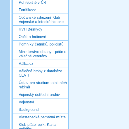
Pohřebiště v ČR
Fortifikace
Občanské sdružení Klub
Vojenské a letecké historie
KVH Beskydy
Oběti a hrdinové
Pomníky četníků, policistů
Ministerstvo obrany - péče o
válečné veterány
Válka.cz
Válečné hroby z databáze
CEVH
Ústav pro studium totalitních
režimů
Vojenský ústřední archiv
Vojenství
Background
Vlastenecká památná místa
Klub přátel pplk. Karla
Vašátky