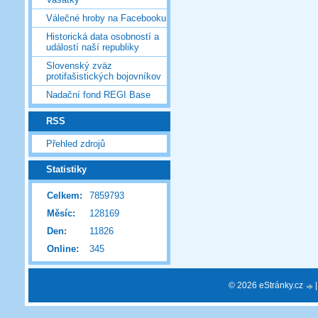
Válečné hroby na Facebooku
Historická data osobností a
událostí naší republiky
Slovenský zväz
protifašistických bojovníkov
Nadační fond REGI Base
RSS
Přehled zdrojů
Statistiky
Celkem:
7859793
Měsíc:
128169
Den:
11826
Online:
345
© 2026 eStránky.cz