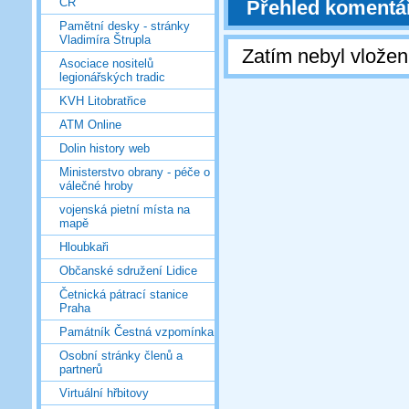
ČR
Přehled komentá
Pamětní desky - stránky
Vladimíra Štrupla
Zatím nebyl vlože
Asociace nositelů
legionářských tradic
KVH Litobratřice
ATM Online
Dolin history web
Ministerstvo obrany - péče o
válečné hroby
vojenská pietní místa na
mapě
Hloubkaři
Občanské sdružení Lidice
Četnická pátrací stanice
Praha
Památník Čestná vzpomínka
Osobní stránky členů a
partnerů
Virtuální hřbitovy