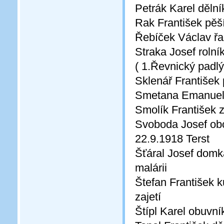
Petrák Karel dělní
Rak František pěší
Řebíček Václav řa
Straka Josef roln
( 1.Řevnický padlý
Sklenář František 
Smetana Emanuel k
Smolík František z
Svoboda Josef obch
22.9.1918 Terst
Šťáral Josef domká
malárii
Štefan František 
zajetí
Štípl Karel obuvní