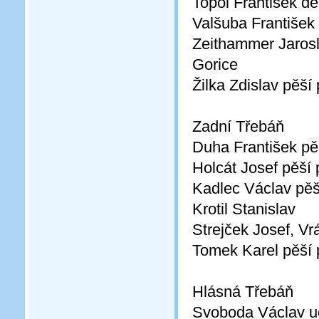
Topol František dě
Valšuba František
Zeithammer Jarosla
Gorice
Žilka Zdislav pěší
Zadní Třebáň
Duha František pě
Holcát Josef pěší 
Kadlec Václav pěš
Krotil Stanislav
Strejček Josef, Vr
Tomek Karel pěší 
Hlásná Třebáň
Svoboda Václav uči