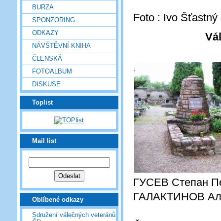
BURZA
Foto : Ivo Šťastný
SPONZORING
ODKAZY
Vá
NÁVŠTĚVNÍ KNIHA
ČLENSKÁ
FOTOALBUM
DISKUSE
Toplist
Mail list
ГУСЕВ Степан П
ГАЛАКТИНОВ Але
Oblíbené odkazy
Sdružení válečných veteránů