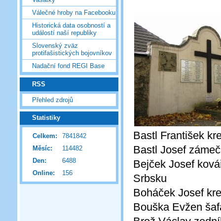
Válečné hroby na Facebooku
Historická data osobností a
událostí naší republiky
Slovenský zväz
protifašistických bojovníkov
Nadační fond REGI Base
RSS
Přehled zdrojů
Statistiky
Bastl František kr
Celkem:
7841842
Bastl Josef zámeč
Měsíc:
114482
Den:
6488
Bejček Josef kovář
Online:
156
Srbsku
Boháček Josef kre
Bouška Evžen šafář