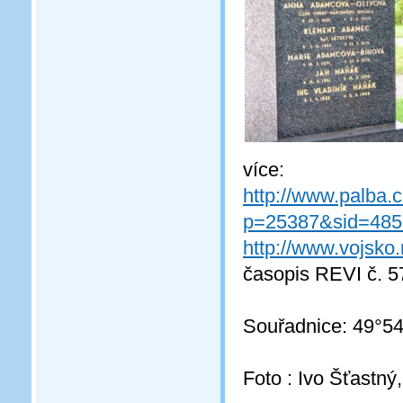
více:
http://www.palba.
p=25387&sid=485
http://www.vojsko
časopis REVI č. 5
Souřadnice: 49°54
Foto : Ivo Šťastný