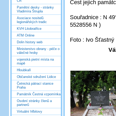
ČR
Čest jejich památ
Pamětní desky - stránky
Vladimíra Štrupla
Souřadnice : N 49
Asociace nositelů
legionářských tradic
5528556 N )
KVH Litobratřice
ATM Online
Foto : Ivo Šťastný
Dolin history web
Vá
Ministerstvo obrany - péče o
válečné hroby
vojenská pietní místa na
mapě
Hloubkaři
Občanské sdružení Lidice
Četnická pátrací stanice
Praha
Památník Čestná vzpomínka
Osobní stránky členů a
partnerů
Virtuální hřbitovy