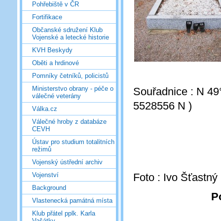
Pohřebiště v ČR
Fortifikace
Občanské sdružení Klub
Vojenské a letecké historie
KVH Beskydy
Oběti a hrdinové
Pomníky četníků, policistů
Ministerstvo obrany - péče o
Souřadnice : N 49
válečné veterány
5528556 N )
Válka.cz
Válečné hroby z databáze
CEVH
Ústav pro studium totalitních
režimů
Vojenský ústřední archiv
Foto : Ivo Šťastný
Vojenství
Background
P
Vlastenecká památná místa
Klub přátel pplk. Karla
Vašátky