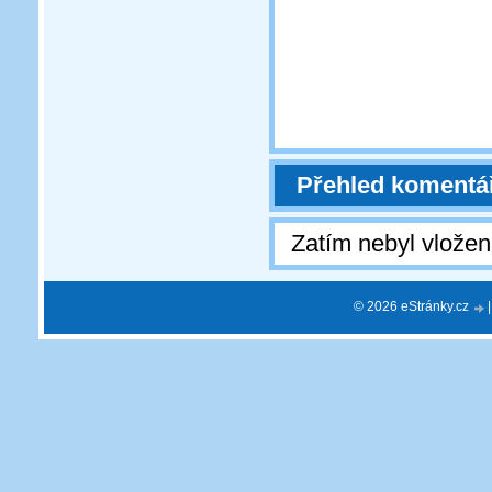
Přehled komentá
Zatím nebyl vlože
© 2026 eStránky.cz