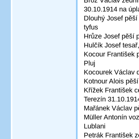
Brož Václav zedník
30.10.1914 na úpla
Dlouhý Josef pěší 
tyfus
Hrůze Josef pěší p
Hulčík Josef tesař
Kocour František p
Pluj
Kocourek Václav dě
Kotnour Alois pěš
Křížek František ce
Terezín 31.10.191
Mařánek Václav pěš
Müller Antonín vo
Lublani
Petrák František z