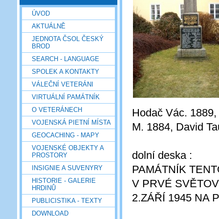
ÚVOD
AKTUÁLNĚ
JEDNOTA ČSOL ČESKÝ
BROD
SEARCH - LANGUAGE
SPOLEK A KONTAKTY
VÁLEČNÍ VETERÁNI
VIRTUÁLNÍ PAMÁTNÍK
O VETERÁNECH
Hodač Vác. 1889,
VOJENSKÁ PIETNÍ MÍSTA
M. 1884, David Ta
GEOCACHING - MAPY
VOJENSKÉ OBJEKTY A
dolní deska :
PROSTORY
PAMÁTNÍK TENT
INSIGNIE A SUVENYRY
HISTORIE - GALERIE
V PRVÉ SVĚTOV
HRDINŮ
2.ZÁŘÍ 1945 NA
PUBLICISTIKA - TEXTY
DOWNLOAD