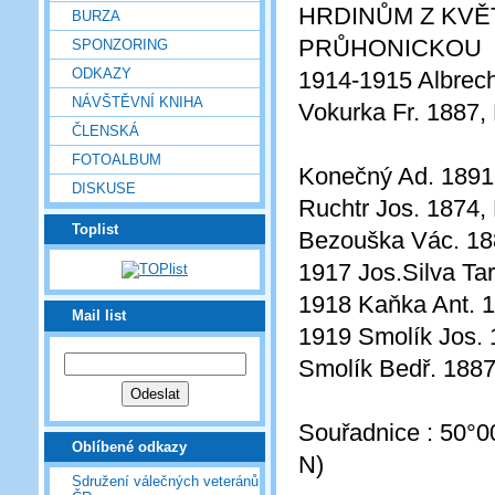
HRDINŮM Z KVĚ
BURZA
PRŮHONICKOU
SPONZORING
ODKAZY
1914-1915 Albrecht
NÁVŠTĚVNÍ KNIHA
Vokurka Fr. 1887,
ČLENSKÁ
FOTOALBUM
Konečný Ad. 1891,
DISKUSE
Ruchtr Jos. 1874,
Toplist
Bezouška Vác. 188
1917 Jos.Silva Ta
1918 Kaňka Ant. 1
Mail list
1919 Smolík Jos. 
Smolík Bedř. 1887
Souřadnice : 50°0
Oblíbené odkazy
N)
Sdružení válečných veteránů