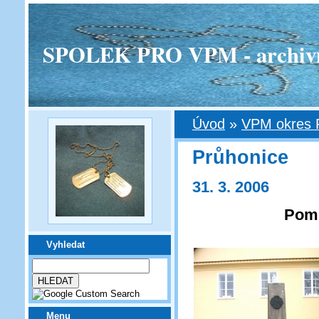
SPOLEK PRO VPM - archivní v
Úvod
»
VPM okres 
Průhonice
31. 3. 2006
Pomn
Vyhledat
Menu