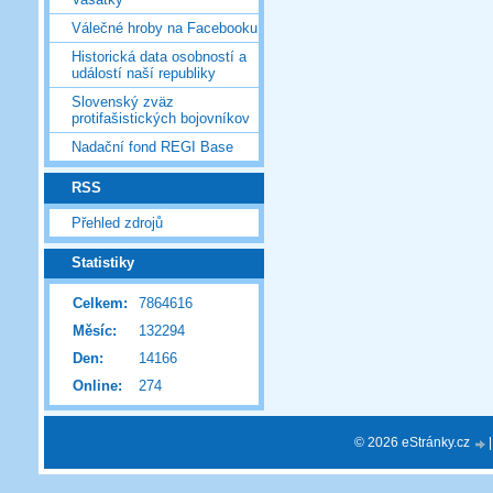
Válečné hroby na Facebooku
Historická data osobností a
událostí naší republiky
Slovenský zväz
protifašistických bojovníkov
Nadační fond REGI Base
RSS
Přehled zdrojů
Statistiky
Celkem:
7864616
Měsíc:
132294
Den:
14166
Online:
274
© 2026 eStránky.cz