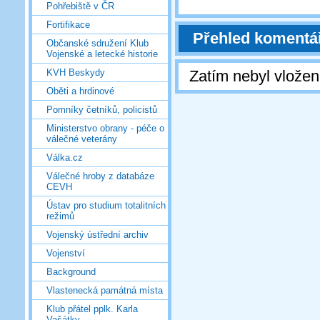
Pohřebiště v ČR
Fortifikace
Přehled komentá
Občanské sdružení Klub
Vojenské a letecké historie
Zatím nebyl vlože
KVH Beskydy
Oběti a hrdinové
Pomníky četníků, policistů
Ministerstvo obrany - péče o
válečné veterány
Válka.cz
Válečné hroby z databáze
CEVH
Ústav pro studium totalitních
režimů
Vojenský ústřední archiv
Vojenství
Background
Vlastenecká památná místa
Klub přátel pplk. Karla
Vašátky