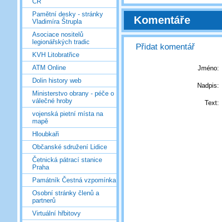
ČR
Pamětní desky - stránky
Komentáře
Vladimíra Štrupla
Asociace nositelů
legionářských tradic
Přidat komentář
KVH Litobratřice
ATM Online
Jméno:
Dolin history web
Nadpis:
Ministerstvo obrany - péče o
válečné hroby
Text:
vojenská pietní místa na
mapě
Hloubkaři
Občanské sdružení Lidice
Četnická pátrací stanice
Praha
Památník Čestná vzpomínka
Osobní stránky členů a
partnerů
Virtuální hřbitovy