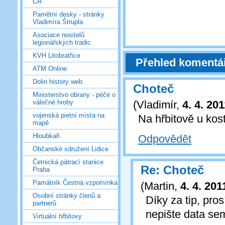
ČR
Pamětní desky - stránky
Vladimíra Štrupla
Asociace nositelů
legionářských tradic
KVH Litobratřice
Přehled komentá
ATM Online
Dolin history web
Choteč
Ministerstvo obrany - péče o
(
Vladimír
,
4. 4. 20
válečné hroby
vojenská pietní místa na
Na hřbitově u ko
mapě
Hloubkaři
Odpovědět
Občanské sdružení Lidice
Četnická pátrací stanice
Re: Choteč
Praha
Památník Čestná vzpomínka
(
Martin
,
4. 4. 201
Osobní stránky členů a
Díky za tip, pro
partnerů
nepište data se
Virtuální hřbitovy