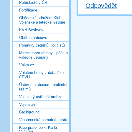
Pohřebiště v ČR
Odpovědět
Fortifikace
Občanské sdružení Klub
Vojenské a letecké historie
KVH Beskydy
Oběti a hrdinové
Pomníky četníků, policistů
Ministerstvo obrany - péče o
válečné veterány
Válka.cz
Válečné hroby z databáze
CEVH
Ústav pro studium totalitních
režimů
Vojenský ústřední archiv
Vojenství
Background
Vlastenecká památná místa
Klub přátel pplk. Karla
Vašátky