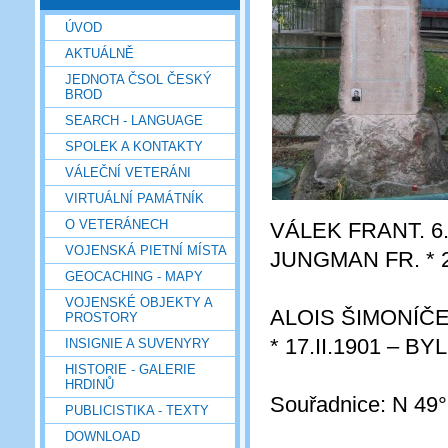
ÚVOD
AKTUÁLNĚ
JEDNOTA ČSOL ČESKÝ
BROD
SEARCH - LANGUAGE
SPOLEK A KONTAKTY
VÁLEČNÍ VETERÁNI
VIRTUÁLNÍ PAMÁTNÍK
O VETERÁNECH
VÁLEK FRANT. 6.
VOJENSKÁ PIETNÍ MÍSTA
JUNGMAN FR. * 2
GEOCACHING - MAPY
VOJENSKÉ OBJEKTY A
ALOIS ŠIMONÍČ
PROSTORY
* 17.II.1901 – 
INSIGNIE A SUVENYRY
HISTORIE - GALERIE
HRDINŮ
Souřadnice: N 49°
PUBLICISTIKA - TEXTY
DOWNLOAD