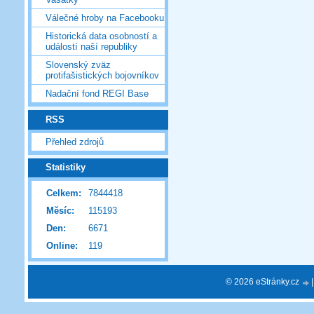
Válečné hroby na Facebooku
Historická data osobností a
událostí naší republiky
Slovenský zväz
protifašistických bojovníkov
Nadační fond REGI Base
RSS
Přehled zdrojů
Statistiky
Celkem:
7844418
Měsíc:
115193
Den:
6671
Online:
119
© 2026 eStránky.cz