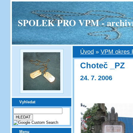
SPOLEK PRO VPM - archivní v
Úvod
»
VPM okres 
Choteč _PZ
24. 7. 2006
Vyhledat
Menu