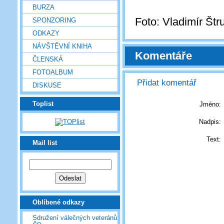
BURZA
Foto: Vladimír Štr
SPONZORING
ODKAZY
NÁVŠTĚVNÍ KNIHA
Komentáře
ČLENSKÁ
FOTOALBUM
Přidat komentář
DISKUSE
Toplist
Jméno:
Nadpis:
Text:
Mail list
Oblíbené odkazy
Sdružení válečných veteránů