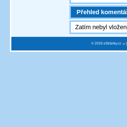
Přehled komentá
Zatím nebyl vlože
© 2026 eStránky.cz