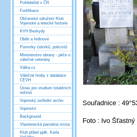
Pohřebiště v ČR
Fortifikace
Občanské sdružení Klub
Vojenské a letecké historie
KVH Beskydy
Oběti a hrdinové
Pomníky četníků, policistů
Ministerstvo obrany - péče o
válečné veterány
Válka.cz
Válečné hroby z databáze
CEVH
Ústav pro studium totalitních
režimů
Vojenský ústřední archiv
Souřadnice : 49°5
Vojenství
Background
Foto : Ivo Šťastný
Vlastenecká památná místa
Klub přátel pplk. Karla
Vašátky