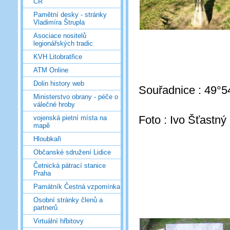
ČR
Pamětní desky - stránky
Vladimíra Štrupla
Asociace nositelů
legionářských tradic
KVH Litobratřice
ATM Online
Dolin history web
Souřadnice : 49°5
Ministerstvo obrany - péče o
válečné hroby
Foto : Ivo Šťastný
vojenská pietní místa na
mapě
Hloubkaři
Občanské sdružení Lidice
Četnická pátrací stanice
Praha
Památník Čestná vzpomínka
Osobní stránky členů a
partnerů
Virtuální hřbitovy