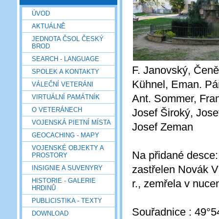
ÚVOD
AKTUÁLNĚ
JEDNOTA ČSOL ČESKÝ
BROD
SEARCH - LANGUAGE
F. Janovský, Čeněk
SPOLEK A KONTAKTY
Kühnel, Eman. Pári
VÁLEČNÍ VETERÁNI
Ant. Sommer, Frant
VIRTUÁLNÍ PAMÁTNÍK
O VETERÁNECH
Josef Široký, Jose
VOJENSKÁ PIETNÍ MÍSTA
Josef Zeman
GEOCACHING - MAPY
VOJENSKÉ OBJEKTY A
Na přidané desce
PROSTORY
zastřelen Novák V
INSIGNIE A SUVENYRY
HISTORIE - GALERIE
r., zemřela v nuc
HRDINŮ
PUBLICISTIKA - TEXTY
Souřadnice : 49°5
DOWNLOAD