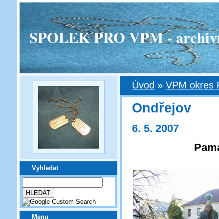
SPOLEK PRO VPM - archivní v
Úvod
»
VPM okres 
Ondřejov
6. 5. 2007
Pamá
Vyhledat
Menu