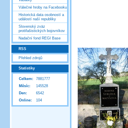
Válečné hroby na Facebooku
Historická data osobností a
událostí naší republiky
Slovenský zväz
protifašistických bojovníkov
Nadační fond REGI Base
RSS
Přehled zdrojů
Statistiky
Celkem:
7881777
Měsíc:
145528
Den:
6542
Online:
104