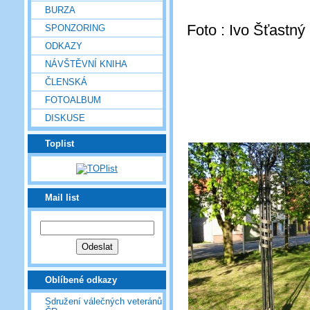
BURZA
Foto : Ivo Šťastný
SPONZORING
ODKAZY
NÁVŠTĚVNÍ KNIHA
ČLENSKÁ
FOTOALBUM
DISKUSE
Toplist
Mail list
Oblíbené odkazy
Sdružení válečných veteránů