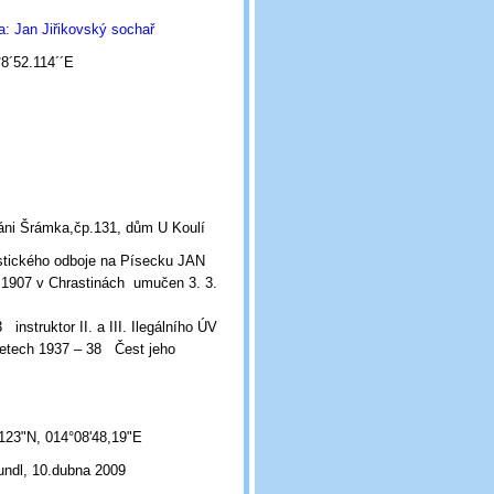
a: Jan Jiřikovský sochař
8´52.114´´E
ráni Šrámka,čp.131, dům U Koulí
istického odboje na Písecku JAN
 1907 v Chrastinách umučen 3. 3.
instruktor II. a III. Ilegálního ÚV
etech 1937 – 38 Čest jeho
123"N, 014°08'48,19"E
undl, 10.dubna 2009