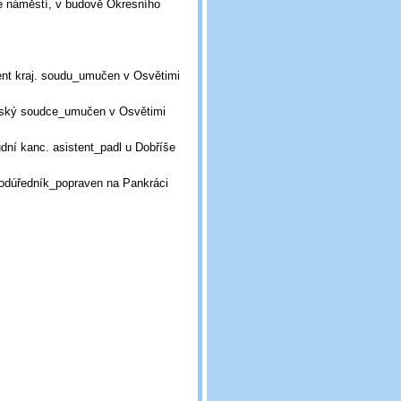
é náměstí, v budově Okresního
nt kraj. soudu_umučen v Osvětimi
mský soudce_umučen v Osvětimi
ní kanc. asistent_padl u Dobříše
odúředník_popraven na Pankráci