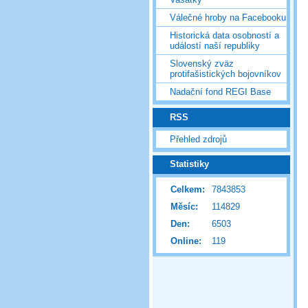
Válečné hroby na Facebooku
Historická data osobností a
událostí naší republiky
Slovenský zväz
protifašistických bojovníkov
Nadační fond REGI Base
RSS
Přehled zdrojů
Statistiky
Celkem:
7843853
Měsíc:
114829
Den:
6503
Online:
119