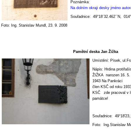
Poznámka:
Na dolním okraji desky jméno autor
Souřadnice: 49°18´32.462´´N, 014°
Foto: Ing. Stanislav Mundl, 23. 9. 2008
Pamětní deska Jan Žižka
Umístění: Písek, ul.F
Nápis: Hrdina protifaš
ŽIŽKA narozen 16. 5.
1943 Na Pankráci
člen KSČ od roku 1933 
KSČ zde pracoval v l
památce!
Souřadnice: 49°18'23,
Foto: Ing.Stanislav M