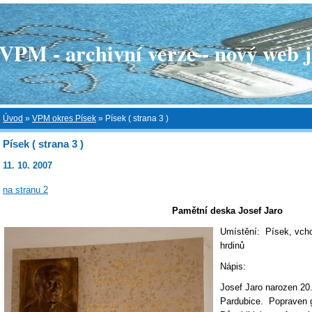
 - archivní verze - nový web je
Úvod
»
VPM okres Písek
»
Písek ( strana 3 )
Písek ( strana 3 )
11. 10. 2007
na stranu 2
Pamětní deska Josef Jaro
Umístění: Písek, vch
hrdinů
Nápis:
Josef Jaro narozen 20
Pardubice. Popraven g