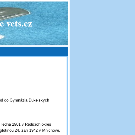
 vets.cz
od do Gymnázia Dukelských
. ledna 1901 v Ředicích okres
ilotinou 24. září 1942 v Mnichově.