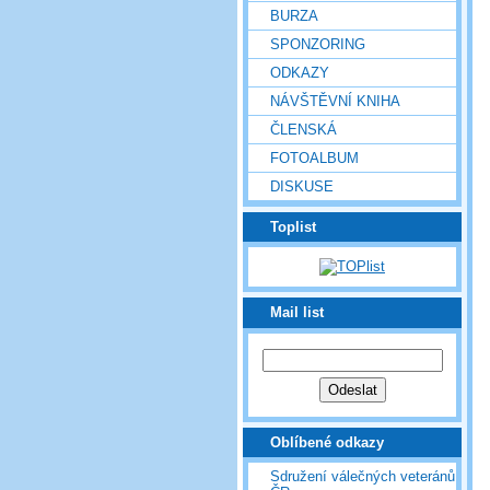
BURZA
SPONZORING
ODKAZY
NÁVŠTĚVNÍ KNIHA
ČLENSKÁ
FOTOALBUM
DISKUSE
Toplist
Mail list
Oblíbené odkazy
Sdružení válečných veteránů