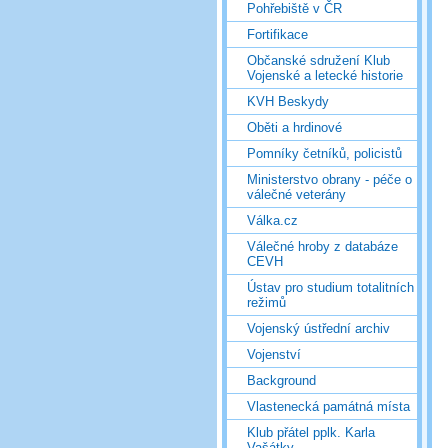
Pohřebiště v ČR
Fortifikace
Občanské sdružení Klub
Vojenské a letecké historie
KVH Beskydy
Oběti a hrdinové
Pomníky četníků, policistů
Ministerstvo obrany - péče o
válečné veterány
Válka.cz
Válečné hroby z databáze
CEVH
Ústav pro studium totalitních
režimů
Vojenský ústřední archiv
Vojenství
Background
Vlastenecká památná místa
Klub přátel pplk. Karla
Vašátky