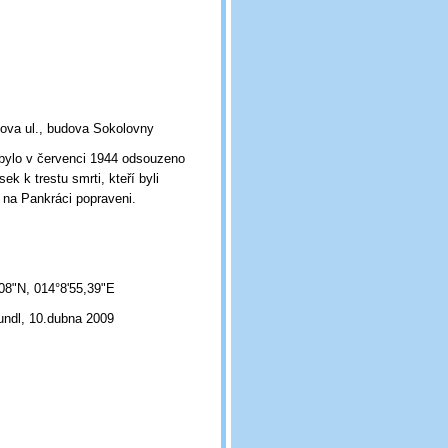
ova ul., budova Sokolovny
bylo v červenci 1944 odsouzeno
k k trestu smrti, kteří byli
 na Pankráci popraveni.
08"N, 014°8'55,39"E
undl, 10.dubna 2009