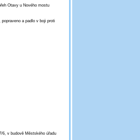
 břeh Otavy u Nového mostu
popraveno a padlo v boji proti
"E
7/6, v budově Městského úřadu