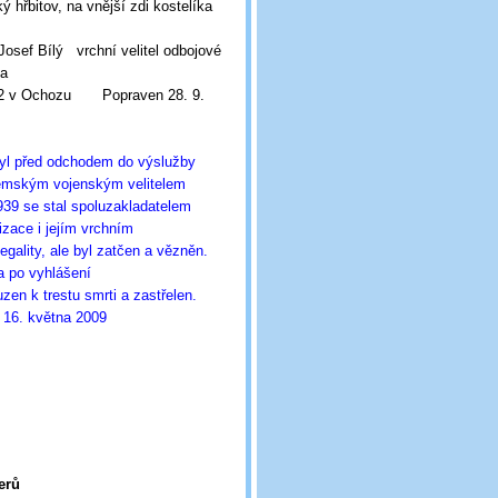
 hřbitov, na vnější zdi kostelíka
osef Bílý vrchní velitel odbojové
da
 v Ochozu Popraven 28. 9.
byl před odchodem do výslužby
zemským vojenským velitelem
939 se stal spoluzakladatelem
zace i jejím vrchním
legality, ale byl zatčen a vězněn.
a po vyhlášení
en k trestu smrti a zastřelen.
 16. května 2009
erů