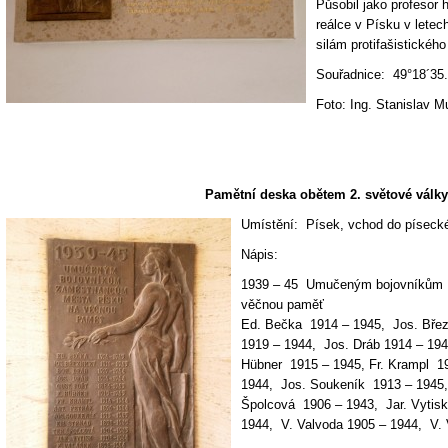
Působil jako profesor
reálce v Písku v letec
silám protifašistickéh
Souřadnice: 49°18´35.
Foto: Ing. Stanislav M
Pamětní deska obětem 2. světové války
Umístění: Písek, vchod do písecké
Nápis:
1939 – 45 Umučeným bojovníkům
věčnou paměť
Ed. Bečka 1914 – 1945, Jos. Břez
1919 – 1944, Jos. Dráb 1914 – 19
Hübner 1915 – 1945, Fr. Krampl 1
1944, Jos. Soukeník 1913 – 1945,
Špolcová 1906 – 1943, Jar. Vytis
1944, V. Valvoda 1905 – 1944, V.