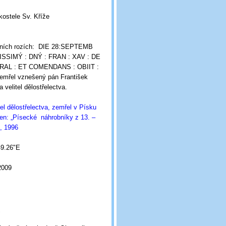
kostele Sv. Kříže
lních rozích: DIE 28:SEPTEMB
ISSIMÝ : DNÝ : FRAN : XAV : DE
ERAL : ET COMENDANS : OBIIT :
zemřel vznešený pán František
 velitel dělostřelectva.
tel dělostřelectva, zemřel v Písku
men: „Písecké náhrobníky z 13. –
h, 1996
8'49.26"E
2009