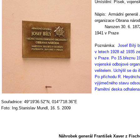
Umístění: Písek, vojenský
Nápis: Armádní generál J
organizace Obrana náro
Narozen 30. 6. 1872
1941 v Praze
Poznámka:
Josef Bílý 
v letech 1928 až 1935 
v Praze. Po 15.březnu 1
vojenské odbojové organi
velitelem. Uchýlil se do i
Po příchodu R. Heydrich
výjimečného stavu odsouz
Pamětní deska odhalena
Souřadnice: 49°19'36.52"N, 014°7'18.36"E
Foto: Ing.Stanislav Mundl, 16. 5. 2009
Náhrobek generál František Xaver z Fisch