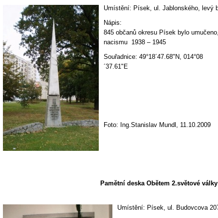
Umístění: Písek, ul. Jablonského, levý
Nápis:
845 občanů okresu Písek bylo umučeno, 
nacismu 1938 – 1945
Souřadnice: 49°18´47.68"N, 014°08
´37.61
Foto: Ing.Stanislav Mundl, 11.10.2009
Pamětní deska Obětem 2.světové války
Umístění: Písek, ul. Budovcova 20