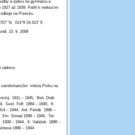
 hudby a zpěvu na gymnáziu a
h 1927 až 1939. Patřil k vedoucím
o odboje na Písecku.
707´´N, 014°9´19.423´´E
undl, 23. 9. 2008
 radnice
 zaměstnancům města Písku na
nický 1911 – 1945, Boh. Dráb
44, Gust. Fořt 1884 – 1945, K.
914 – 1944, Ant. Petrák 1896 –
 Em. Strnad 1898 – 1945, Ter.
k 1908 – 1944, K. Valášek 1898 –
 Votava 1896 – 1944