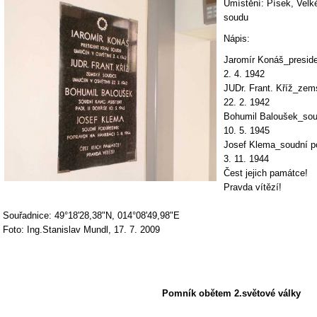
Umístění: Písek, Velk
soudu
Nápis:
Jaromír Konáš_preside
2. 4. 1942
JUDr. Frant. Kříž_ze
22. 2. 1942
Bohumil Baloušek_soud
10. 5. 1945
Josef Klema_soudní p
3. 11. 1944
Čest jejich památce!
Pravda vítězí!
Souřadnice: 49°18'28,38"N, 014°08'49,98"E
Foto: Ing.Stanislav Mundl, 17. 7. 2009
Pomník obětem 2.světové války