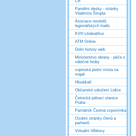
ČR
Pamětní desky - stránky
Vladimíra Štrupla
Asociace nositelů
legionářských tradic
KVH Litobratřice
ATM Online
Dolin history web
Ministerstvo obrany - péče o
válečné hroby
vojenská pietní místa na
mapě
Hloubkaři
Občanské sdružení Lidice
Četnická pátrací stanice
Praha
Památník Čestná vzpomínka
Osobní stránky členů a
partnerů
Virtuální hřbitovy