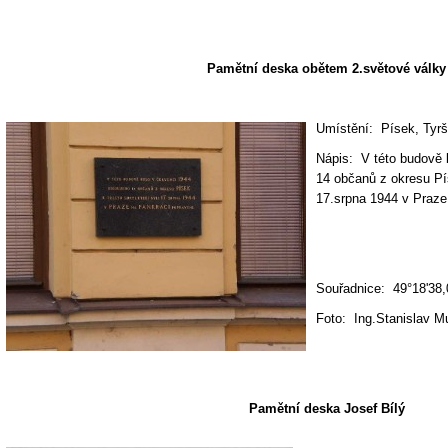
Pamětní deska obětem 2.světové války
Umístění: Písek, Tyrš
Nápis: V této budově 
14 občanů z okresu Píse
17.srpna 1944 v Praze
Souřadnice: 49°18'38,
Foto: Ing.Stanislav M
Pamětní deska Josef Bílý