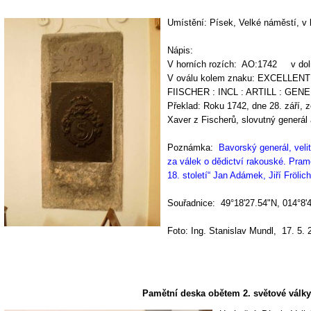
Umístění: Písek, Velké náměstí, v 
Nápis:
V horních rozích: AO:1742 v do
V oválu kolem znaku: EXCELLENT
FIISCHER : INCL : ARTILL : GEN
Překlad: Roku 1742, dne 28. září, 
Xaver z Fischerů, slovutný generál a
Poznámka:
Bavorský generál, veli
za válek o dědictví rakouské. Pra
18. století“ Jan Adámek, Jiří Frölic
Souřadnice: 49°18'27.54"N, 014°
Foto: Ing. Stanislav Mundl, 17. 5. 
Pamětní deska obětem 2. světové války