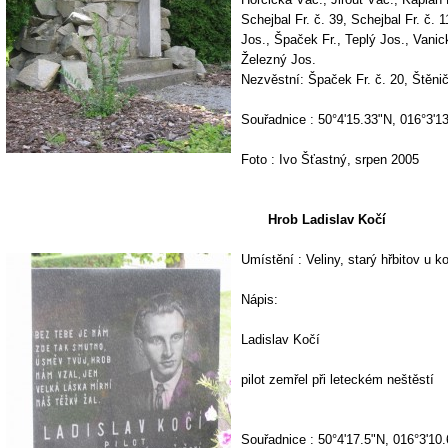
Schejbal Fr. č. 39, Schejbal Fr. č. 
Jos., Špaček Fr., Teplý Jos., Vanick
Železný Jos.
Nezvěstní: Špaček Fr. č. 20, Štěni
Souřadnice : 50°4'15.33"N, 016°3'1
Foto : Ivo Šťastný, srpen 2005
Hrob Ladislav Kočí
Umístění : Veliny, starý hřbitov u k
Nápis:
Ladislav Kočí
pilot zemřel při leteckém neštěstí
Souřadnice : 50°4'17.5"N, 016°3'10