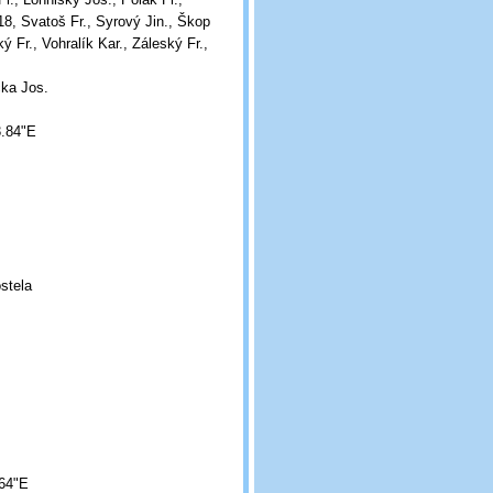
118, Svatoš Fr., Syrový Jin., Škop
ý Fr., Vohralík Kar., Záleský Fr.,
čka Jos.
3.84"E
ostela
.64"E