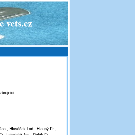
 vets.cz
zbrojnici
Jos., Hlaváček Lad., Hloupý Fr.,
r., Lohniský Jos., Polák Fr.,