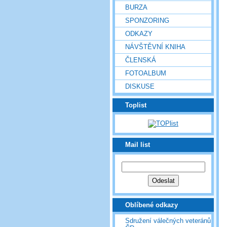
BURZA
SPONZORING
ODKAZY
NÁVŠTĚVNÍ KNIHA
ČLENSKÁ
FOTOALBUM
DISKUSE
Toplist
Mail list
Oblíbené odkazy
Sdružení válečných veteránů