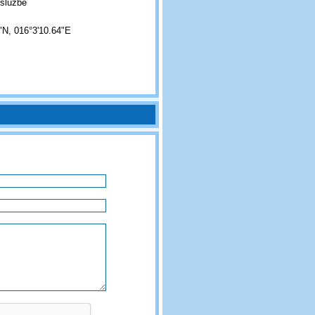
 službě
"N, 016°3'10.64"E