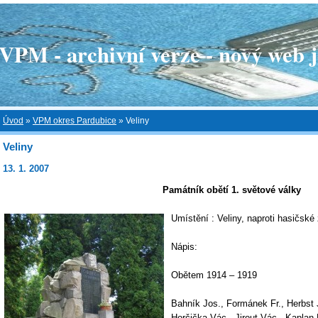
 - archivní verze - nový web je
Úvod
»
VPM okres Pardubice
»
Veliny
Veliny
13. 1. 2007
Památník obětí 1. světové války
Umístění : Veliny, naproti hasičské 
Nápis:
Obětem 1914 – 1919
Bahník Jos., Formánek Fr., Herbst 
Horčička Vác., Jirout Vác., Kaplan F