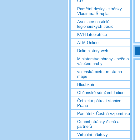
ČR
Pamětní desky - stránky
Vladimíra Štrupla
Asociace nositelů
legionářských tradic
KVH Litobratřice
ATM Online
Dolin history web
Ministerstvo obrany - péče o
válečné hroby
vojenská pietní místa na
mapě
Hloubkaři
Občanské sdružení Lidice
Četnická pátrací stanice
Praha
Památník Čestná vzpomínka
Osobní stránky členů a
partnerů
Virtuální hřbitovy