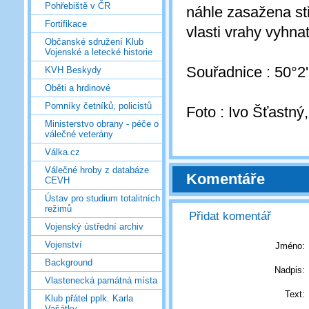
Pohřebiště v ČR
náhle zasažena stř
Fortifikace
vlasti vrahy vyh
Občanské sdružení Klub
Vojenské a letecké historie
Souřadnice : 50°2
KVH Beskydy
Oběti a hrdinové
Pomníky četníků, policistů
Foto : Ivo Šťastný,
Ministerstvo obrany - péče o
válečné veterány
Válka.cz
Válečné hroby z databáze
Komentáře
CEVH
Ústav pro studium totalitních
režimů
Přidat komentář
Vojenský ústřední archiv
Vojenství
Jméno:
Background
Nadpis:
Vlastenecká památná místa
Text:
Klub přátel pplk. Karla
Vašátky