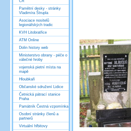
ČR
Pamětní desky - stránky
Vladimíra Štrupla
Asociace nositelů
legionářských tradic
KVH Litobratřice
ATM Online
Dolin history web
Ministerstvo obrany - péče o
válečné hroby
vojenská pietní místa na
mapě
Hloubkaři
Občanské sdružení Lidice
Četnická pátrací stanice
Praha
Památník Čestná vzpomínka
Osobní stránky členů a
partnerů
Virtuální hřbitovy