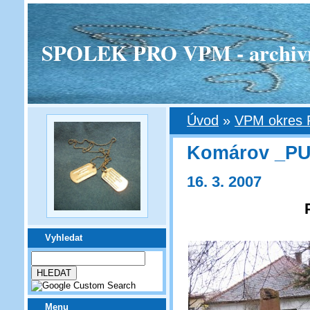
SPOLEK PRO VPM - archivní v
Úvod
»
VPM okres 
Komárov _P
16. 3. 2007
Vyhledat
Menu