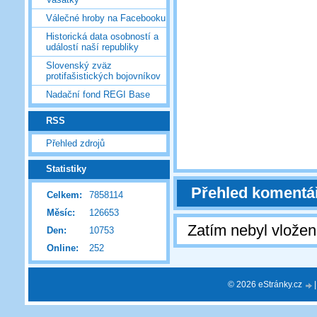
Válečné hroby na Facebooku
Historická data osobností a
událostí naší republiky
Slovenský zväz
protifašistických bojovníkov
Nadační fond REGI Base
RSS
Přehled zdrojů
Statistiky
Přehled komentá
Celkem:
7858114
Měsíc:
126653
Zatím nebyl vlože
Den:
10753
Online:
252
© 2026 eStránky.cz