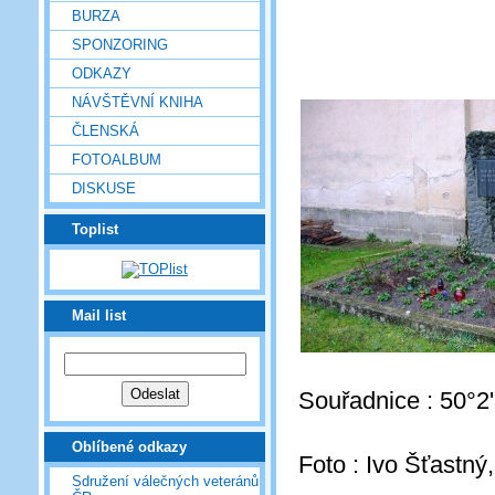
BURZA
SPONZORING
ODKAZY
NÁVŠTĚVNÍ KNIHA
ČLENSKÁ
FOTOALBUM
DISKUSE
Toplist
Mail list
Souřadnice : 50°2
Oblíbené odkazy
Foto : Ivo Šťastný,
Sdružení válečných veteránů