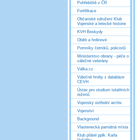
Pohřebiště v ČR
Fortifikace
Občanské sdružení Klub
Vojenské a letecké historie
KVH Beskydy
Oběti a hrdinové
Pomníky četníků, policistů
Ministerstvo obrany - péče o
válečné veterány
Válka.cz
Válečné hroby z databáze
CEVH
Ústav pro studium totalitních
režimů
Vojenský ústřední archiv
Vojenství
Background
Vlastenecká památná místa
Klub přátel pplk. Karla
Vašátky