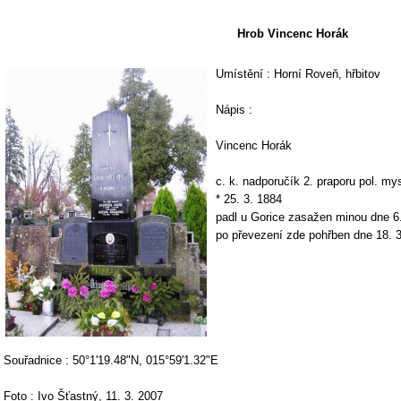
Hrob Vincenc Horák
Umístění : Horní Roveň, hřbitov
Nápis :
Vincenc Horák
c. k. nadporučík 2. praporu pol. my
* 25. 3. 1884
padl u Gorice zasažen minou dne 6
po převezení zde pohřben dne 18. 3
Souřadnice : 50°1'19.48"N, 015°59'1.32"E
Foto : Ivo Šťastný, 11. 3. 2007