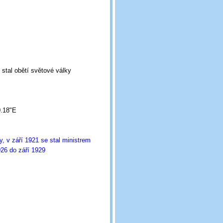
se stal obětí světové války
0.18"E
 v září 1921 se stal ministrem
926 do září 1929