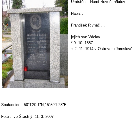
Umístění : Horní Roveň, hřbitov
Nápis :
František Řivnáč …
jejich syn Václav
* 9. 10. 1887
+ 2. 11. 1914 v Ostrove u Jaroslavě
Souřadnice : 50°1'20.1"N,15°59'1.23"E
Foto : Ivo Šťastný, 11. 3. 2007