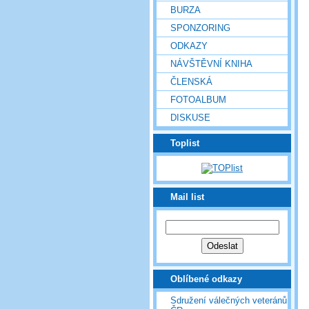
BURZA
SPONZORING
ODKAZY
NÁVŠTĚVNÍ KNIHA
ČLENSKÁ
FOTOALBUM
DISKUSE
Toplist
Mail list
Oblíbené odkazy
Sdružení válečných veteránů