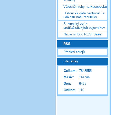
Válečné hroby na Facebooku
Historická data osobností a
událostí naší republiky
Slovenský zväz
protifašistických bojovníkov
Nadační fond REGI Base
RSS
Přehled zdrojů
Statistiky
Celkem:
7843555
Měsíc:
114744
Den:
6438
Online:
110