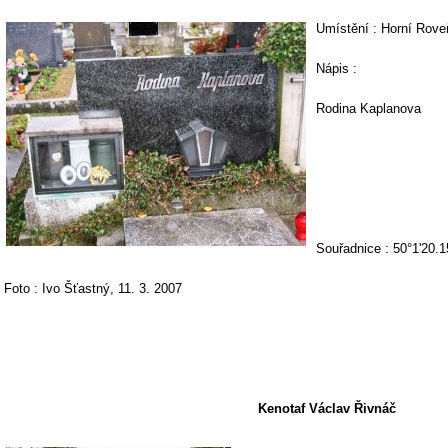
Umístění : Horní Roveň
Nápis :
Rodina Kaplanova
Souřadnice : 50°1'20.1
Foto : Ivo Šťastný, 11. 3. 2007
Kenotaf Václav Řivnáč