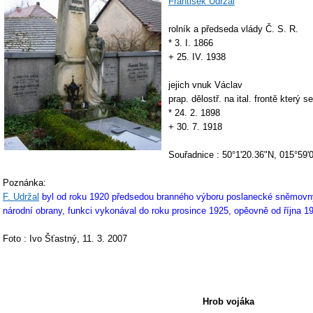
František Udržal
rolník a předseda vlády Č. S. R.
* 3. I. 1866
+ 25. IV. 1938
jejich vnuk Václav
prap. dělostř. na ital. frontě který 
* 24. 2. 1898
+ 30. 7. 1918
Souřadnice : 50°1'20.36"N, 015°59'
Poznánka:
F. Udržal
byl od roku 1920 předsedou branného výboru poslanecké sněmovny,
národní obrany, funkci vykonával do roku prosince 1925, opěovně od října 1
Foto : Ivo Šťastný, 11. 3. 2007
Hrob vojáka