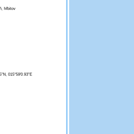
, hřbitov
5"N, 015°59'0.93"E