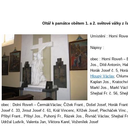
Oltář k památce obětem 1. a 2. světové války z ř
Umístění : Horní Roveň
Nápisy :
obec : Horní Roveň – B
Jos., Dítě Antonín, Ha
Horák Josef č. 5, Horá
Hloupý Václav
, Chlume
Kaplan Jos., Kratochví
Markl Jos., Markl Václ.
Shejbal Fr. č. 56, Shej
obec : Dolní Roveň – ČermákVáclav, Čížek Frant., Došel Josef, Horák Frant.,
Josef č. 33, Jirout Josef č. 61, Král Vincenc, Křížek Josef, Plecháček Vinc
Přibyl Frant., Přibyl Jos., Puhoný Fr., Rázek Jos., Řivnáč Václav, Shejbal Fr
Udržal Ludvík, Valenta Jan, Viktora Karel, Voženílek Josef