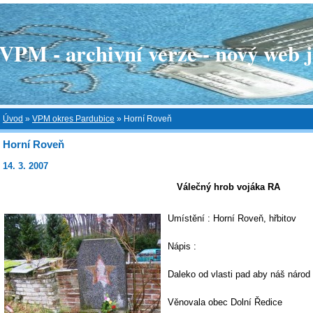
 - archivní verze - nový web je
Úvod
»
VPM okres Pardubice
»
Horní Roveň
Horní Roveň
14. 3. 2007
Válečný hrob vojáka RA
Umístění : Horní Roveň, hřbitov
Nápis :
Daleko od vlasti pad aby náš národ ž
Věnovala obec Dolní Ředice