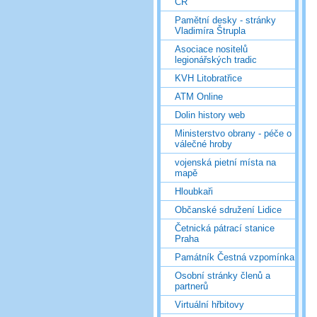
ČR
Pamětní desky - stránky
Vladimíra Štrupla
Asociace nositelů
legionářských tradic
KVH Litobratřice
ATM Online
Dolin history web
Ministerstvo obrany - péče o
válečné hroby
vojenská pietní místa na
mapě
Hloubkaři
Občanské sdružení Lidice
Četnická pátrací stanice
Praha
Památník Čestná vzpomínka
Osobní stránky členů a
partnerů
Virtuální hřbitovy