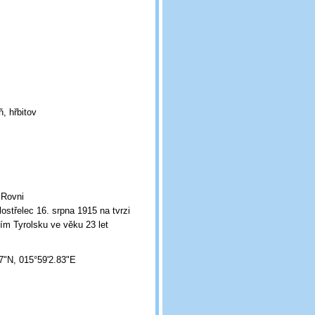
, hřbitov
 Rovni
lostřelec 16. srpna 1915 na tvrzi
ním Tyrolsku ve věku 23 let
7"N, 015°59'2.83"E