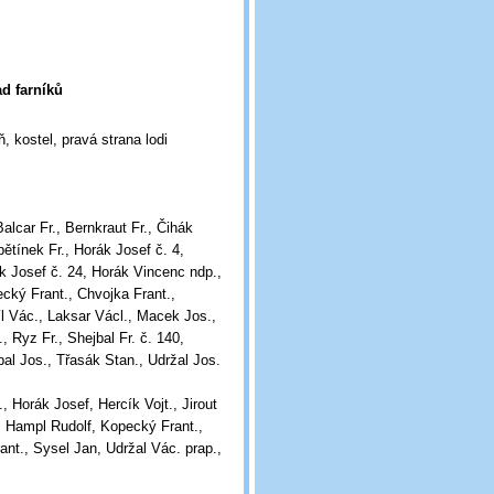
ad farníků
, kostel, pravá strana lodi
alcar Fr., Bernkraut Fr., Čihák
bětínek Fr., Horák Josef č. 4,
k Josef č. 24, Horák Vincenc ndp.,
cký Frant., Chvojka Frant.,
l Vác., Laksar Václ., Macek Jos.,
, Ryz Fr., Shejbal Fr. č. 140,
bal Jos., Třasák Stan., Udržal Jos.
 Horák Josef, Hercík Vojt., Jirout
., Hampl Rudolf, Kopecký Frant.,
ant., Sysel Jan, Udržal Vác. prap.,