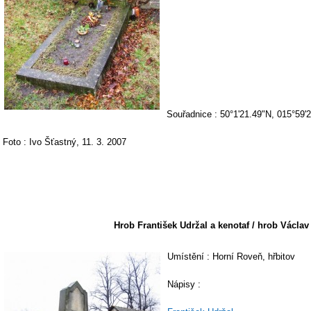
Souřadnice : 50°1'21.49"N, 015°59'
Foto : Ivo Šťastný, 11. 3. 2007
Hrob František Udržal a kenotaf / hrob Václav
Umístění : Horní Roveň, hřbitov
Nápisy :