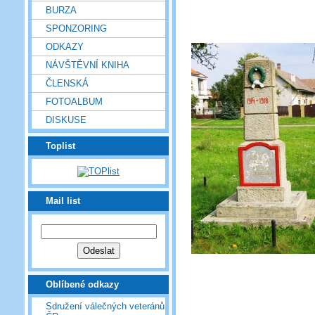
BURZA
SPONZORING
ODKAZY
NÁVŠTĚVNÍ KNIHA
ČLENSKÁ
FOTOALBUM
DISKUSE
Toplist
Mail list
Oblíbené odkazy
Sdružení válečných veteránů