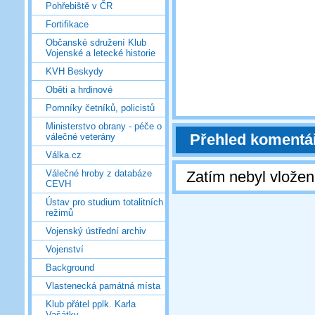
Pohřebiště v ČR
Fortifikace
Občanské sdružení Klub
Vojenské a letecké historie
KVH Beskydy
Oběti a hrdinové
Pomníky četníků, policistů
Ministerstvo obrany - péče o
Přehled komentá
válečné veterány
Válka.cz
Zatím nebyl vlože
Válečné hroby z databáze
CEVH
Ústav pro studium totalitních
režimů
Vojenský ústřední archiv
Vojenství
Background
Vlastenecká památná místa
Klub přátel pplk. Karla
Vašátky