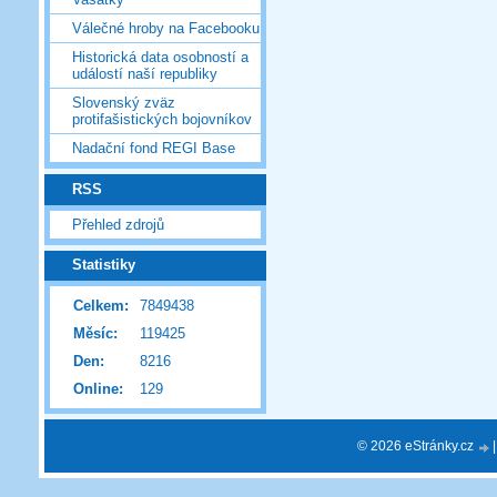
Válečné hroby na Facebooku
Historická data osobností a
událostí naší republiky
Slovenský zväz
protifašistických bojovníkov
Nadační fond REGI Base
RSS
Přehled zdrojů
Statistiky
Celkem:
7849438
Měsíc:
119425
Den:
8216
Online:
129
© 2026 eStránky.cz