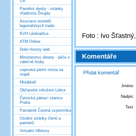
ČR
Pamětní desky - stránky
Vladimíra Štrupla
Asociace nositelů
legionářských tradic
KVH Litobratřice
Foto : Ivo Šťastný
ATM Online
Dolin history web
Komentáře
Ministerstvo obrany - péče o
válečné hroby
vojenská pietní místa na
Přidat komentář
mapě
Hloubkaři
Jméno:
Občanské sdružení Lidice
Nadpis:
Četnická pátrací stanice
Praha
Text:
Památník Čestná vzpomínka
Osobní stránky členů a
partnerů
Virtuální hřbitovy