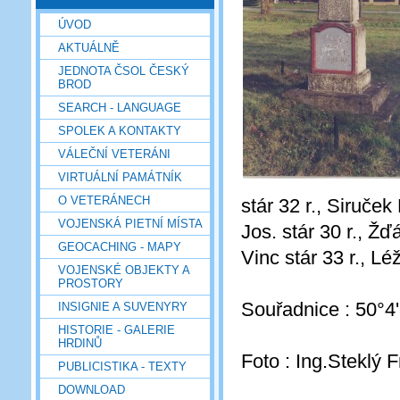
ÚVOD
AKTUÁLNĚ
JEDNOTA ČSOL ČESKÝ
BROD
SEARCH - LANGUAGE
SPOLEK A KONTAKTY
VÁLEČNÍ VETERÁNI
VIRTUÁLNÍ PAMÁTNÍK
O VETERÁNECH
stár 32 r., Siruček
VOJENSKÁ PIETNÍ MÍSTA
Jos. stár 30 r., Žď
GEOCACHING - MAPY
Vinc stár 33 r., Lé
VOJENSKÉ OBJEKTY A
PROSTORY
Souřadnice : 50°4
INSIGNIE A SUVENYRY
HISTORIE - GALERIE
HRDINŮ
Foto : Ing.Steklý F
PUBLICISTIKA - TEXTY
DOWNLOAD