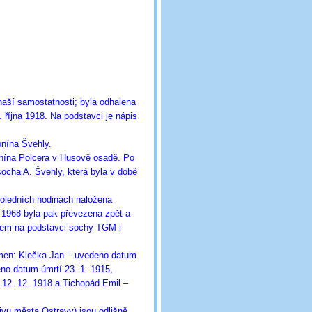
naší samostatnosti; byla odhalena
 října 1918. Na podstavci je nápis
onína Švehly.
nína Polcera v Husově osadě. Po
ocha A. Švehly, která byla v době
poledních hodinách naložena
 1968 byla pak převezena zpět a
énem na podstavci sochy TGM i
 jmen: Klečka Jan – uvedeno datum
no datum úmrtí 23. 1. 1915,
i 12. 12. 1918 a Tichopád Emil –
vu města Ostravy) jsou odlišně