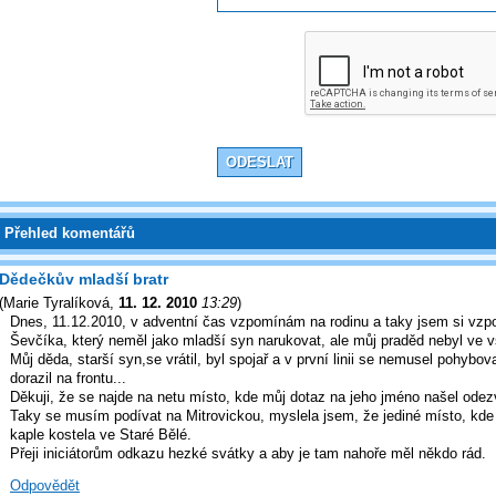
Přehled komentářů
Dědečkův mladší bratr
(
Marie Tyralíková
,
11. 12. 2010
13:29
)
Dnes, 11.12.2010, v adventní čas vzpomínám na rodinu a taky jsem si vzp
Ševčíka, který neměl jako mladší syn narukovat, ale můj praděd nebyl ve vs
Můj děda, starší syn,se vrátil, byl spojař a v první linii se nemusel pohybova
dorazil na frontu...
Děkuji, že se najde na netu místo, kde můj dotaz na jeho jméno našel odez
Taky se musím podívat na Mitrovickou, myslela jsem, že jediné místo, kde
kaple kostela ve Staré Bělé.
Přeji iniciátorům odkazu hezké svátky a aby je tam nahoře měl někdo rád.
Odpovědět