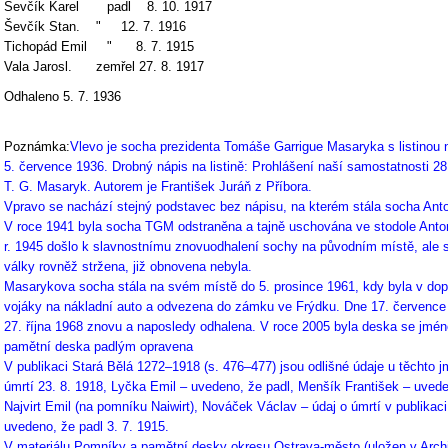
Ševčík Karel padl 8. 10. 1917
Ševčík Stan. " 12. 7. 1916
Tichopád Emil " 8. 7. 1915
Vala Jarosl. zemřel 27. 8. 1917
Odhaleno 5. 7. 1936
Poznámka:
Vlevo je socha prezidenta Tomáše Garrigue Masaryka s listinou 
5. července 1936. Drobný nápis na listině: Prohlášení naší samostatnosti 28.
T. G. Masaryk. Autorem je František Juráň z Příbora.
Vpravo se nachází stejný podstavec bez nápisu, na kterém stála socha Ant
V roce 1941 byla socha TGM odstraněna a tajně uschována ve stodole Anto
r. 1945 došlo k slavnostnímu znovuodhalení sochy na původním místě, ale s
války rovněž stržena, již obnovena nebyla.
Masarykova socha stála na svém místě do 5. prosince 1961, kdy byla v do
vojáky na nákladní auto a odvezena do zámku ve Frýdku. Dne 17. července
27. října 1968 znovu a naposledy odhalena. V roce 2005 byla deska se jm
pamětní deska padlým opravena
V publikaci Stará Bělá 1272–1918 (s. 476–477) jsou odlišné údaje u těchto
úmrtí 23. 8. 1918, Lyčka Emil – uvedeno, že padl, Menšík František – uvede
Najvirt Emil (na pomníku Naiwirt), Nováček Václav – údaj o úmrtí v publikac
uvedeno, že padl 3. 7. 1915.
V materiálu Pomníky a pamětní desky okresu Ostrava-město (uložen v Archi