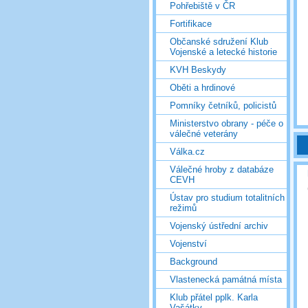
Pohřebiště v ČR
Fortifikace
Občanské sdružení Klub
Vojenské a letecké historie
KVH Beskydy
Oběti a hrdinové
Pomníky četníků, policistů
Ministerstvo obrany - péče o
válečné veterány
Válka.cz
Válečné hroby z databáze
CEVH
Ústav pro studium totalitních
režimů
Vojenský ústřední archiv
Vojenství
Background
Vlastenecká památná místa
Klub přátel pplk. Karla
Vašátky