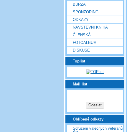
BURZA
SPONZORING
ODKAZY
NÁVŠTĚVNÍ KNIHA
ČLENSKÁ
FOTOALBUM
DISKUSE
Toplist
Mail list
Oblíbené odkazy
Sdružení válečných veteránů