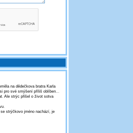
oměla na dědečkova bratra Karla
i pro své smýšení příliš oblíben...
t. Ale strýc přišel o život sotva
vu.
 se strýčkovo jméno nachází, je