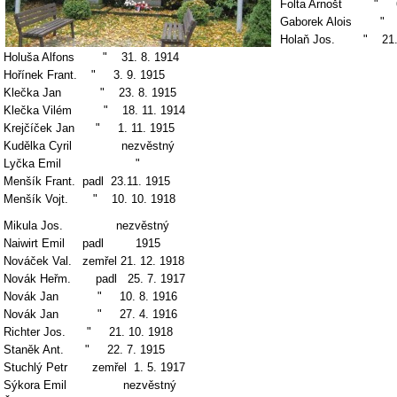
Folta Arnošt " 6.
Gaborek Alois " 1
Holaň Jos. " 21. 
Holuša Alfons " 31. 8. 1914
Hořínek Frant. " 3. 9. 1915
Klečka Jan " 23. 8. 1915
Klečka Vilém " 18. 11. 1914
Krejčíček Jan " 1. 11. 1915
Kudělka Cyril nezvěstný
Lyčka Emil "
Menšík Frant. padl 23.11. 1915
Menšík Vojt. " 10. 10. 1918
Mikula Jos. nezvěstný
Naiwirt Emil padl 1915
Nováček Val. zemřel 21. 12. 1918
Novák Heřm. padl 25. 7. 1917
Novák Jan " 10. 8. 1916
Novák Jan " 27. 4. 1916
Richter Jos. " 21. 10. 1918
Staněk Ant. " 22. 7. 1915
Stuchlý Petr zemřel 1. 5. 1917
Sýkora Emil nezvěstný