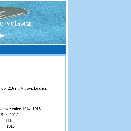
 vets.cz
 čp. 216 na Mitrovické ulici.
větové válce 1914–1918
. 7. 1917
 1915
" 1915