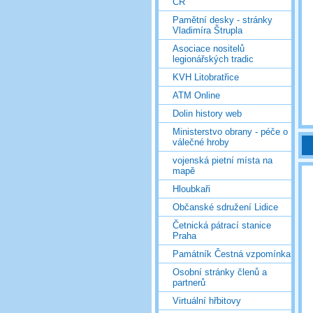
ČR
Pamětní desky - stránky
Vladimíra Štrupla
Asociace nositelů
legionářských tradic
KVH Litobratřice
ATM Online
Dolin history web
Ministerstvo obrany - péče o
válečné hroby
vojenská pietní místa na
mapě
Hloubkaři
Občanské sdružení Lidice
Četnická pátrací stanice
Praha
Památník Čestná vzpomínka
Osobní stránky členů a
partnerů
Virtuální hřbitovy