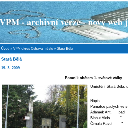
 - archivní verze - nový web je
Úvod
»
VPM okres Ostrava město
»
Stará Bělá
Stará Bělá
19. 3. 2009
Pomník obětem 1. světové války
Umístění:Stará Bělá, u
Nápis:
Památce padlých ve s
Adámek Ant. padl 6
Blahut Alois "
Čimala Pavel 