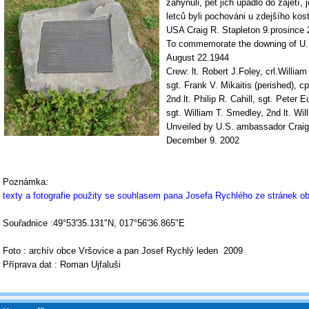
zahynuli, pět jich upadlo do zajetí,
letců byli pochováni u zdejšího kos
USA Craig R. Stapleton 9.prosince
To commemorate the downing of U.S
August 22.1944
Crew: lt. Robert J.Foley, crl.William
sgt. Frank V. Mikaitis (perished), c
2nd lt. Philip R. Cahill, sgt. Peter
sgt. William T. Smedley, 2nd lt. Wil
Unveiled by U.S. ambassador Craig
December 9. 2002
Poznámka:
texty a fotografie použity se souhlasem pana Josefa Rychlého ze stránek o
Souřadnice :49°53'35.131"N, 017°56'36.865"E
Foto : archív obce Vršovice a pan Josef Rychlý leden 2009
Příprava dat : Roman Ujfaluši