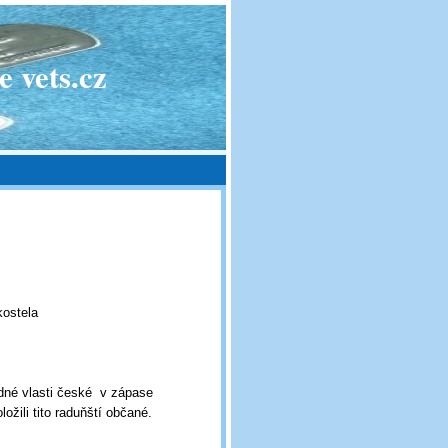
 vets.cz
kostela
dné vlasti české v zápase
ožili tito raduňští občané.