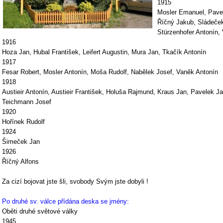
1915
Mosler Emanuel, Pavel
Říčný Jakub, Sládeček
Stürzenhofer Antonín, 
1916
Hoza Jan, Hubal František, Leifert Augustin, Mura Jan, Tkačík Antonín
1917
Fesar Robert, Mosler Antonín, Moša Rudolf, Nabělek Josef, Vaněk Antonín
1918
Austieir Antonín, Austieir František, Holuša Rajmund, Kraus Jan, Pavelek J
Teichmann Josef
1920
Hořínek Rudolf
1924
Šimeček Jan
1926
Říčný Alfons
Za cizí bojovat jste šli, svobody Svým jste dobyli !
Po druhé sv. válce přídána deska se jmény:
Oběti druhé světové války
1945