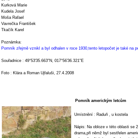
Kurková Marie
Kudela Josef
Moša Rafael
Vavrečka František
Tkačík Karel
Poznámka:
Pomník zřejmě vznikl a byl odhalen v roce 1930,tento letopočet je také na 
Souřadnice : 49°53'35.663"N, 017°56'36.321"E
Foto : Klára a Roman Ujfaluši, 27.4.2008
Pomník americkým letcům
Umístnění : Raduň , u kostela
Nápis: Na obloze v této oblasti se 
drama,při němž byl sestřelen ameri