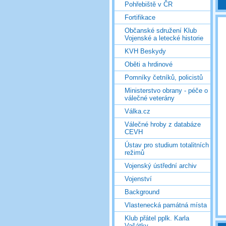
Pohřebiště v ČR
Fortifikace
Občanské sdružení Klub
Vojenské a letecké historie
KVH Beskydy
Oběti a hrdinové
Pomníky četníků, policistů
Ministerstvo obrany - péče o
válečné veterány
Válka.cz
Válečné hroby z databáze
CEVH
Ústav pro studium totalitních
režimů
Vojenský ústřední archiv
Vojenství
Background
Vlastenecká památná místa
Klub přátel pplk. Karla
Vašátky