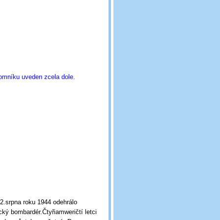
pomníku uveden zcela dole.
22.srpna roku 1944 odehrálo
cký bombardér.Čtyřiamweričtí letci