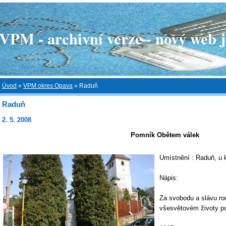
 - archivní verze - nový web je
Úvod
»
VPM okres Opava
»
Raduň
Raduň
2. 5. 2008
Pomník Obětem válek
Umístnění : Raduň, u 
Nápis:
Za svobodu a slávu ro
všesvětovém životy pol