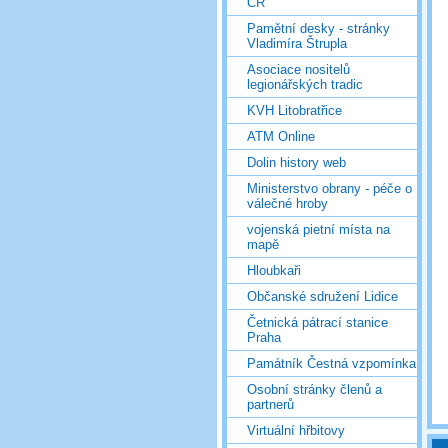
ČR
Pamětní desky - stránky
Vladimíra Štrupla
Asociace nositelů
legionářských tradic
KVH Litobratřice
ATM Online
Dolin history web
Ministerstvo obrany - péče o
válečné hroby
vojenská pietní místa na
mapě
Hloubkaři
Občanské sdružení Lidice
Četnická pátrací stanice
Praha
Památník Čestná vzpomínka
Osobní stránky členů a
partnerů
Virtuální hřbitovy