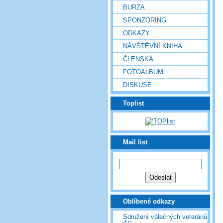
BURZA
SPONZORING
ODKAZY
NÁVŠTĚVNÍ KNIHA
ČLENSKÁ
FOTOALBUM
DISKUSE
Toplist
Mail list
Oblíbené odkazy
Sdružení válečných veteránů