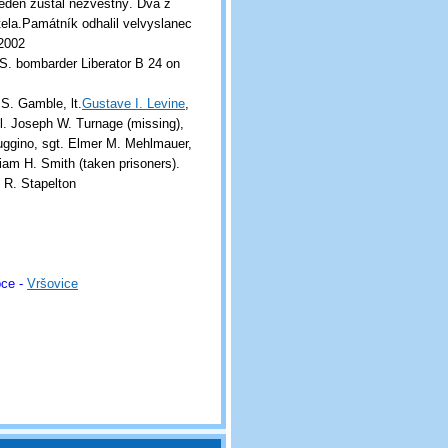
 jeden zůstal nezvěstný. Dva z
tela.Památník odhalil velvyslanec
 2002
. bombarder Liberator B 24 on
 S. Gamble, lt.
Gustave I. Levine
,
pl. Joseph W. Turnage (missing),
 Euggino, sgt. Elmer M. Mehlmauer,
liam H. Smith (taken prisoners).
 R. Stapelton
bce -
Vršovice