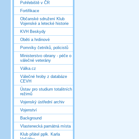
Pohřebiště v ČR
Fortifikace
Občanské sdružení Klub
Vojenské a letecké historie
KVH Beskydy
Oběti a hrdinové
Pomníky četníků, policistů
Ministerstvo obrany - péče o
válečné veterány
Válka.cz
Válečné hroby z databáze
CEVH
Ústav pro studium totalitních
režimů
Vojenský ústřední archiv
Vojenství
Background
Vlastenecká památná místa
Klub přátel pplk. Karla
Vašátky