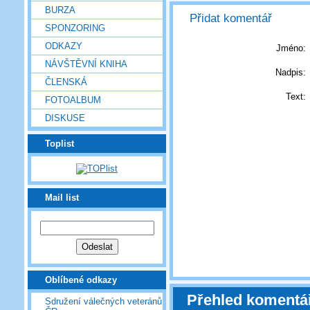
BURZA
Přidat komentář
SPONZORING
ODKAZY
Jméno:
NÁVŠTĚVNÍ KNIHA
Nadpis:
ČLENSKÁ
Text:
FOTOALBUM
DISKUSE
Toplist
Mail list
Oblíbené odkazy
Přehled komentá
Sdružení válečných veteránů