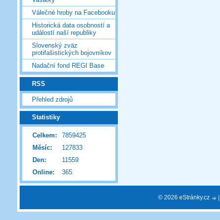
Válečné hroby na Facebooku
Historická data osobností a
událostí naší republiky
Slovenský zväz
protifašistických bojovníkov
Nadační fond REGI Base
RSS
Přehled zdrojů
Statistiky
Celkem:
7859425
Měsíc:
127833
Den:
11559
Online:
365
© 2026 eStránky.cz