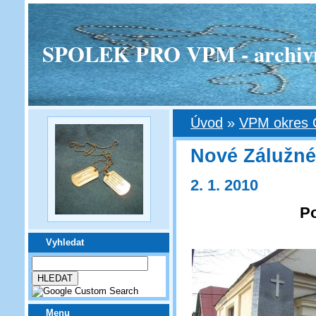
SPOLEK PRO VPM - archivní v
Úvod
»
VPM okres 
Nové Zálužné
2. 1. 2010
Po
Vyhledat
Menu