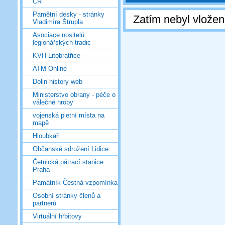
ČR
Pamětní desky - stránky
Zatím nebyl vlože
Vladimíra Štrupla
Asociace nositelů
legionářských tradic
KVH Litobratřice
ATM Online
Dolin history web
Ministerstvo obrany - péče o
válečné hroby
vojenská pietní místa na
mapě
Hloubkaři
Občanské sdružení Lidice
Četnická pátrací stanice
Praha
Památník Čestná vzpomínka
Osobní stránky členů a
partnerů
Virtuální hřbitovy