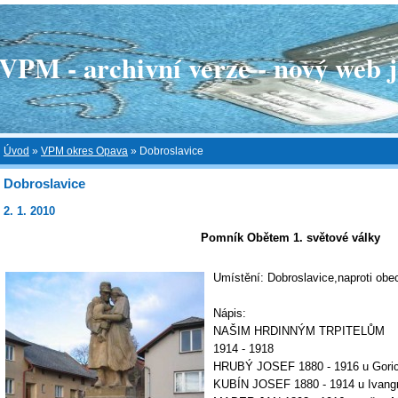
 - archivní verze - nový web je
Úvod
»
VPM okres Opava
»
Dobroslavice
Dobroslavice
2. 1. 2010
Pomník Obětem 1. světové války
Umístění: Dobroslavice,naproti obe
Nápis:
NAŠIM HRDINNÝM TRPITELŮM
1914 - 1918
HRUBÝ JOSEF 1880 - 1916 u Gori
KUBÍN JOSEF 1880 - 1914 u Ivang