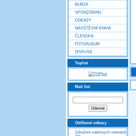
BURZA
SPONZORING
ODKAZY
NÁVŠTĚVNÍ KNIHA
ČLENSKÁ
FOTOALBUM
DISKUSE
Toplist
Mail list
Oblíbené odkazy
Sdružení válečných veteránů