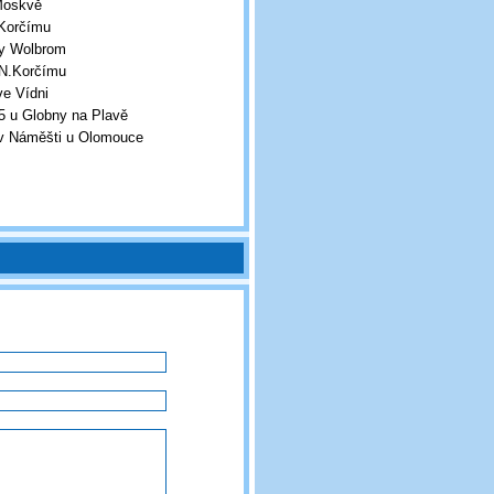
Moskvě
Korčímu
y Wolbrom
N.Korčímu
e Vídni
u Globny na Plavě
v Náměšti u Olomouce