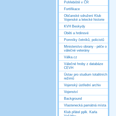
Pohřebiště v ČR
Fortifikace
Občanské sdružení Klub
Vojenské a letecké historie
KVH Beskydy
Oběti a hrdinové
Pomníky četníků, policistů
Ministerstvo obrany - péče o
válečné veterány
Válka.cz
Válečné hroby z databáze
CEVH
Ústav pro studium totalitních
režimů
Vojenský ústřední archiv
Vojenství
Background
Vlastenecká památná místa
Klub přátel pplk. Karla
Vašátky