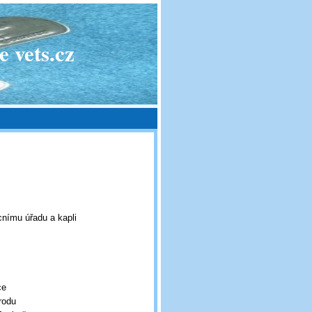
 vets.cz
cnímu úřadu a kapli
ce
rodu