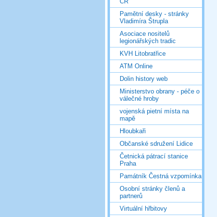
ČR
Pamětní desky - stránky
Vladimíra Štrupla
Asociace nositelů
legionářských tradic
KVH Litobratřice
ATM Online
Dolin history web
Ministerstvo obrany - péče o
válečné hroby
vojenská pietní místa na
mapě
Hloubkaři
Občanské sdružení Lidice
Četnická pátrací stanice
Praha
Památník Čestná vzpomínka
Osobní stránky členů a
partnerů
Virtuální hřbitovy