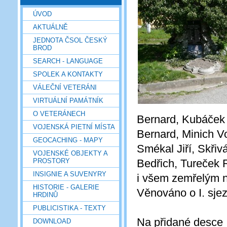
ÚVOD
AKTUÁLNĚ
JEDNOTA ČSOL ČESKÝ
BROD
SEARCH - LANGUAGE
SPOLEK A KONTAKTY
VÁLEČNÍ VETERÁNI
VIRTUÁLNÍ PAMÁTNÍK
O VETERÁNECH
Bernard, Kubáček 
VOJENSKÁ PIETNÍ MÍSTA
Bernard, Minich Vo
GEOCACHING - MAPY
Smékal Jiří, Skři
VOJENSKÉ OBJEKTY A
PROSTORY
Bedřich, Tureček 
INSIGNIE A SUVENYRY
i všem zemřelým n
HISTORIE - GALERIE
Věnováno o I. sje
HRDINŮ
PUBLICISTIKA - TEXTY
Na přidané desce 
DOWNLOAD