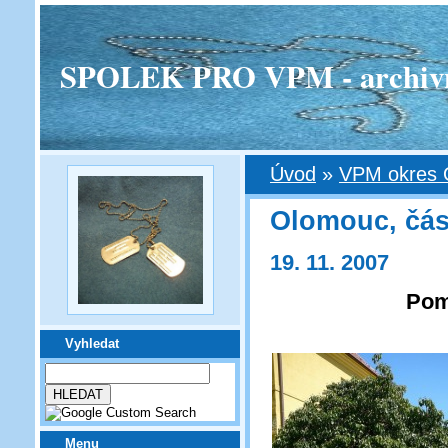
SPOLEK PRO VPM - archivní v
Úvod
»
VPM okres 
Olomouc, čás
19. 11. 2007
Pom
Vyhledat
Menu