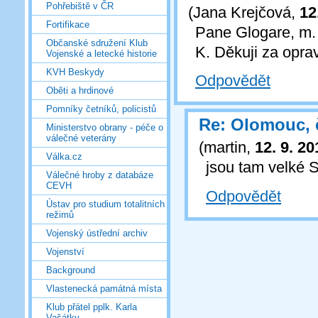
Pohřebiště v ČR
(
Jana Krejčová
,
12
Fortifikace
Pane Glogare, m.
Občanské sdružení Klub
K. Děkuji za opra
Vojenské a letecké historie
KVH Beskydy
Odpovědět
Oběti a hrdinové
Pomníky četníků, policistů
Re: Olomouc, 
Ministerstvo obrany - péče o
válečné veterány
(
martin
,
12. 9. 20
Válka.cz
jsou tam velké S
Válečné hroby z databáze
CEVH
Odpovědět
Ústav pro studium totalitních
režimů
Vojenský ústřední archiv
Vojenství
Background
Vlastenecká památná místa
Klub přátel pplk. Karla
Vašátky