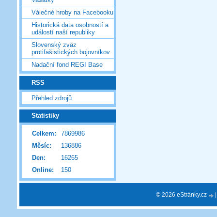
Válečné hroby na Facebooku
Historická data osobností a
událostí naší republiky
Slovenský zväz
protifašistických bojovníkov
Nadační fond REGI Base
RSS
Přehled zdrojů
Statistiky
Celkem:
7869986
Měsíc:
136886
Den:
16265
Online:
150
© 2026 eStránky.cz