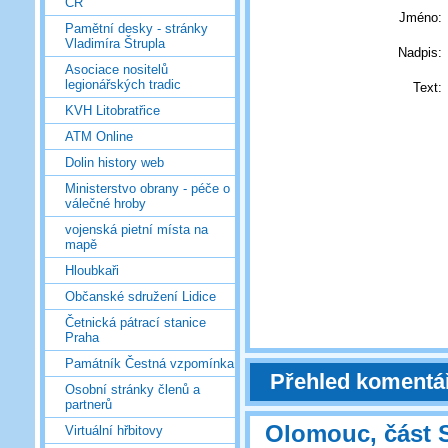
ČR
Jméno:
Pamětní desky - stránky
Vladimíra Štrupla
Nadpis:
Asociace nositelů
legionářských tradic
Text:
KVH Litobratřice
ATM Online
Dolin history web
Ministerstvo obrany - péče o
válečné hroby
vojenská pietní místa na
mapě
Hloubkaři
Občanské sdružení Lidice
Četnická pátrací stanice
Praha
Památník Čestná vzpomínka
Přehled komentá
Osobní stránky členů a
partnerů
Olomouc, část 
Virtuální hřbitovy