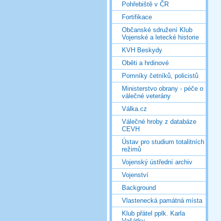
Pohřebiště v ČR
Fortifikace
Občanské sdružení Klub
Vojenské a letecké historie
KVH Beskydy
Oběti a hrdinové
Pomníky četníků, policistů
Ministerstvo obrany - péče o
válečné veterány
Válka.cz
Válečné hroby z databáze
CEVH
Ústav pro studium totalitních
režimů
Vojenský ústřední archiv
Vojenství
Background
Vlastenecká památná místa
Klub přátel pplk. Karla
Vašátky