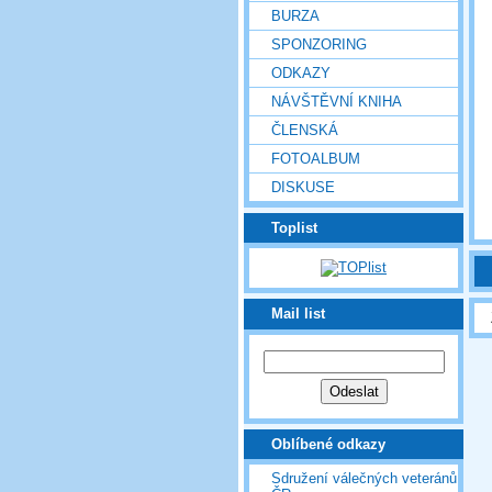
BURZA
SPONZORING
ODKAZY
NÁVŠTĚVNÍ KNIHA
ČLENSKÁ
FOTOALBUM
DISKUSE
Toplist
Mail list
Oblíbené odkazy
Sdružení válečných veteránů