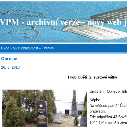
 - archivní verze - nový web je
Úvod
»
VPM okres Most
»
Obrnice
Obrnice
26. 3. 2010
Hrob Obětí 2. světové války
Umístění: Obrnice, hřb
Nápis:
Na věčnou paměť Čes
přátelství.
Zde odpočívá 43 Sovět
1944-1945 položili živo