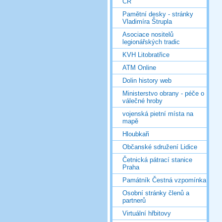
ČR
Pamětní desky - stránky
Vladimíra Štrupla
Asociace nositelů
legionářských tradic
KVH Litobratřice
ATM Online
Dolin history web
Ministerstvo obrany - péče o
válečné hroby
vojenská pietní místa na
mapě
Hloubkaři
Občanské sdružení Lidice
Četnická pátrací stanice
Praha
Památník Čestná vzpomínka
Osobní stránky členů a
partnerů
Virtuální hřbitovy