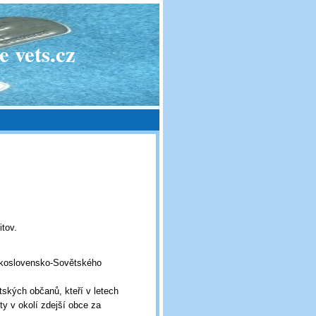
 vets.cz
itov.
koslovensko-Sovětského
ských občanů, kteří v letech
ty v okolí zdejší obce za