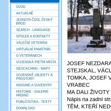
ÚVOD
AKTUÁLNĚ
JEDNOTA ČSOL ČESKÝ
BROD
SEARCH - LANGUAGE
SPOLEK A KONTAKTY
VÁLEČNÍ VETERÁNI
VIRTUÁLNÍ PAMÁTNÍK
O VETERÁNECH
VOJENSKÁ PIETNÍ MÍSTA
JOSEF NEZDARA
GEOCACHING - MAPY
STEJSKAL, VÁC
VOJENSKÉ OBJEKTY A
TOMKA, JOSEF V
PROSTORY
VRABEC
INSIGNIE A SUVENYRY
MA DALI ŽIVOTY
HISTORIE - GALERIE
HRDINŮ
Nápis na zadní st
PUBLICISTIKA - TEXTY
TĚM, KTEŘÍ NEDO
DOWNLOAD