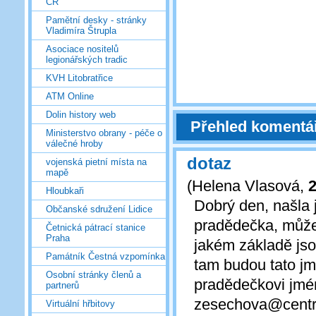
ČR
Pamětní desky - stránky
Vladimíra Štrupla
Asociace nositelů
legionářských tradic
KVH Litobratřice
ATM Online
Dolin history web
Přehled komentá
Ministerstvo obrany - péče o
válečné hroby
dotaz
vojenská pietní místa na
mapě
(
Helena Vlasová
,
2
Hloubkaři
Dobrý den, našla
Občanské sdružení Lidice
pradědečka, můžet
Četnická pátrací stanice
Praha
jakém základě jso
Památník Čestná vzpomínka
tam budou tato j
Osobní stránky členů a
pradědečkovi jmé
partnerů
zesechova@cent
Virtuální hřbitovy