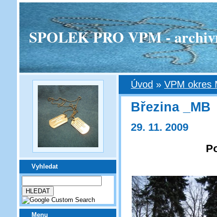
SPOLEK PRO VPM - archivní v
Úvod
»
VPM okres 
Březina _MB
29. 11. 2009
Po
Vyhledat
Menu