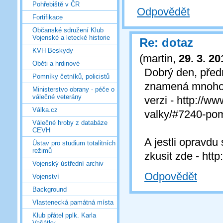
Pohřebiště v ČR
Odpovědět
Fortifikace
Občanské sdružení Klub
Vojenské a letecké historie
Re: dotaz
KVH Beskydy
(
martin
,
29. 3. 20
Oběti a hrdinové
Dobrý den, předn
Pomníky četníků, policistů
znamená mnoho le
Ministerstvo obrany - péče o
válečné veterány
verzi - http://
Válka.cz
valky/#7240-pom
Válečné hroby z databáze
CEVH
A jestli opravdu
Ústav pro studium totalitních
režimů
zkusit zde - htt
Vojenský ústřední archiv
Odpovědět
Vojenství
Background
Vlastenecká památná místa
Klub přátel pplk. Karla
Vašátky