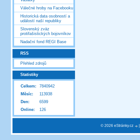
Válečné hroby na Facebooku
Historická data osobností a
událostí naší republiky
Slovenský zväz
protifašistických bojovníkov
Nadační fond REGI Base
RSS
Přehled zdrojů
Statistiky
Celkem:
7840942
Měsíc:
113938
Den:
6599
Online:
126
© 2026 eStránky.cz