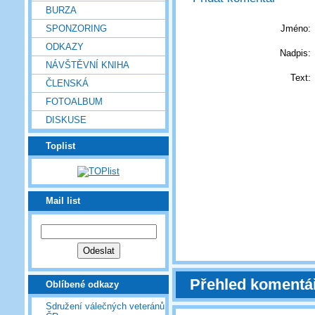
BURZA
Jméno:
SPONZORING
ODKAZY
Nadpis:
NÁVŠTĚVNÍ KNIHA
Text:
ČLENSKÁ
FOTOALBUM
DISKUSE
Toplist
Mail list
Přehled komentá
Oblíbené odkazy
Sdružení válečných veteránů