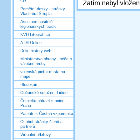
ČR
Zatím nebyl vlože
Pamětní desky - stránky
Vladimíra Štrupla
Asociace nositelů
legionářských tradic
KVH Litobratřice
ATM Online
Dolin history web
Ministerstvo obrany - péče o
válečné hroby
vojenská pietní místa na
mapě
Hloubkaři
Občanské sdružení Lidice
Četnická pátrací stanice
Praha
Památník Čestná vzpomínka
Osobní stránky členů a
partnerů
Virtuální hřbitovy