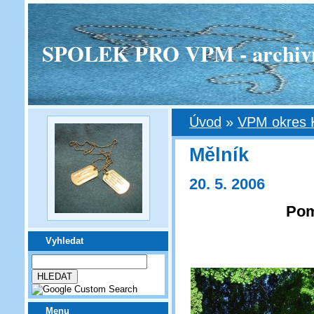
SPOLEK PRO VPM - archivní v
Úvod
»
VPM okres 
Mělník
20. 5. 2006
Pom
Vyhledat
Menu