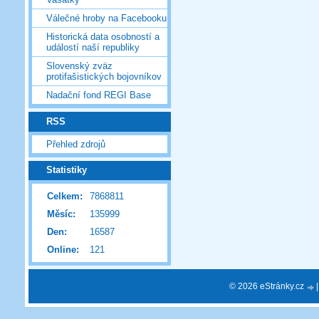
Válečné hroby na Facebooku
Historická data osobností a
událostí naší republiky
Slovenský zväz
protifašistických bojovníkov
Nadační fond REGI Base
RSS
Přehled zdrojů
Statistiky
Celkem:
7868811
Měsíc:
135999
Den:
16587
Online:
121
© 2026 eStránky.cz