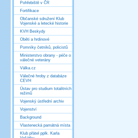
Pohřebiště v ČR
Fortifikace
Občanské sdružení Klub
Vojenské a letecké historie
KVH Beskydy
Oběti a hrdinové
Pomníky četníků, policistů
Ministerstvo obrany - péče o
válečné veterány
Válka.cz
Válečné hroby z databáze
CEVH
Ústav pro studium totalitních
režimů
Vojenský ústřední archiv
Vojenství
Background
Vlastenecká památná místa
Klub přátel pplk. Karla
Vašátky