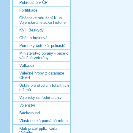
Pohřebiště v ČR
Fortifikace
Občanské sdružení Klub
Vojenské a letecké historie
KVH Beskydy
Oběti a hrdinové
Pomníky četníků, policistů
Ministerstvo obrany - péče o
válečné veterány
Válka.cz
Válečné hroby z databáze
CEVH
Ústav pro studium totalitních
režimů
Vojenský ústřední archiv
Vojenství
Background
Vlastenecká památná místa
Klub přátel pplk. Karla
Vašátky