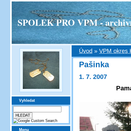
SPOLEK PRO VPM - archivní v
Úvod
»
VPM okres 
Pašinka
1. 7. 2007
Pamá
Vyhledat
Menu