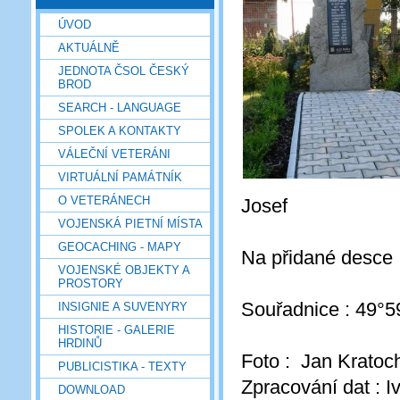
ÚVOD
AKTUÁLNĚ
JEDNOTA ČSOL ČESKÝ
BROD
SEARCH - LANGUAGE
SPOLEK A KONTAKTY
VÁLEČNÍ VETERÁNI
VIRTUÁLNÍ PAMÁTNÍK
O VETERÁNECH
Josef
VOJENSKÁ PIETNÍ MÍSTA
GEOCACHING - MAPY
Na přidané desce :
VOJENSKÉ OBJEKTY A
PROSTORY
Souřadnice : 49°5
INSIGNIE A SUVENYRY
HISTORIE - GALERIE
HRDINŮ
Foto : Jan Kratoch
PUBLICISTIKA - TEXTY
Zpracování dat : 
DOWNLOAD