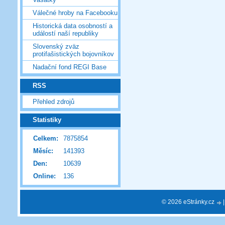
Válečné hroby na Facebooku
Historická data osobností a
událostí naší republiky
Slovenský zväz
protifašistických bojovníkov
Nadační fond REGI Base
RSS
Přehled zdrojů
Statistiky
Celkem:
7875854
Měsíc:
141393
Den:
10639
Online:
136
© 2026 eStránky.cz