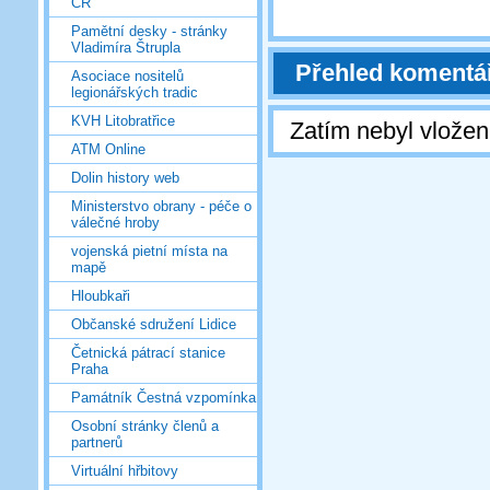
ČR
Pamětní desky - stránky
Vladimíra Štrupla
Přehled komentá
Asociace nositelů
legionářských tradic
KVH Litobratřice
Zatím nebyl vlože
ATM Online
Dolin history web
Ministerstvo obrany - péče o
válečné hroby
vojenská pietní místa na
mapě
Hloubkaři
Občanské sdružení Lidice
Četnická pátrací stanice
Praha
Památník Čestná vzpomínka
Osobní stránky členů a
partnerů
Virtuální hřbitovy