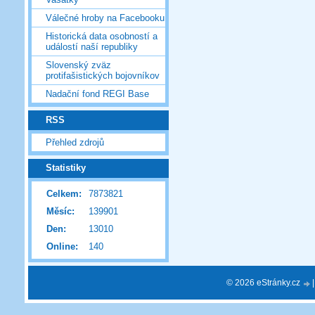
Válečné hroby na Facebooku
Historická data osobností a
událostí naší republiky
Slovenský zväz
protifašistických bojovníkov
Nadační fond REGI Base
RSS
Přehled zdrojů
Statistiky
Celkem:
7873821
Měsíc:
139901
Den:
13010
Online:
140
© 2026 eStránky.cz