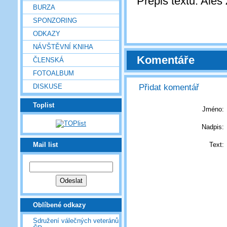
Přepis textu: Aleš
BURZA
SPONZORING
ODKAZY
NÁVŠTĚVNÍ KNIHA
Komentáře
ČLENSKÁ
FOTOALBUM
Přidat komentář
DISKUSE
Toplist
Jméno:
Nadpis:
Text:
Mail list
Oblíbené odkazy
Sdružení válečných veteránů