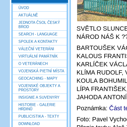
ÚVOD
AKTUÁLNĚ
JEDNOTA ČSOL ČESKÝ
BROD
SVĚTLO SLUNCE
SEARCH - LANGUAGE
NÁROD NÁŠ K ??
SPOLEK A KONTAKTY
BARTOUŠEK VÁC
VÁLEČNÍ VETERÁNI
KALOUS FRANTI
VIRTUÁLNÍ PAMÁTNÍK
KARLÍČEK VÁCL
O VETERÁNECH
VOJENSKÁ PIETNÍ MÍSTA
KLÍMA RUDOLF,
GEOCACHING - MAPY
KOULA BOHUMIL
VOJENSKÉ OBJEKTY A
LÍPA FRANTIŠEK
PROSTORY
JAHODA ANTON
INSIGNIE A SUVENYRY
HISTORIE - GALERIE
Poznámka:
Část t
HRDINŮ
PUBLICISTIKA - TEXTY
Foto: Pavel Vychod
DOWNLOAD