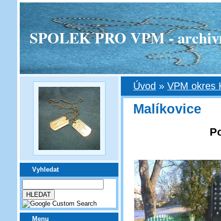
SPOLEK PRO VPM - archivní v
Úvod
»
VPM okres 
Malíkovice
Po
Vyhledat
Menu