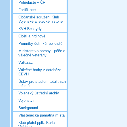
Pohřebiště v ČR
Fortifikace
Občanské sdružení Klub
Vojenské a letecké historie
KVH Beskydy
Oběti a hrdinové
Pomníky četníků, policistů
Ministerstvo obrany - péče o
válečné veterány
Válka.cz
Válečné hroby z databáze
CEVH
Ústav pro studium totalitních
režimů
Vojenský ústřední archiv
Vojenství
Background
Vlastenecká památná místa
Klub přátel pplk. Karla
Vašátky