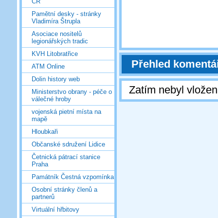
ČR
Pamětní desky - stránky
Vladimíra Štrupla
Asociace nositelů
legionářských tradic
KVH Litobratřice
Přehled komentá
ATM Online
Dolin history web
Zatím nebyl vlože
Ministerstvo obrany - péče o
válečné hroby
vojenská pietní místa na
mapě
Hloubkaři
Občanské sdružení Lidice
Četnická pátrací stanice
Praha
Památník Čestná vzpomínka
Osobní stránky členů a
partnerů
Virtuální hřbitovy