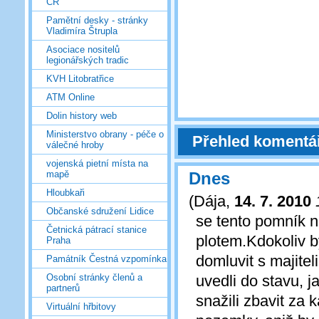
ČR
Pamětní desky - stránky
Vladimíra Štrupla
Asociace nositelů
legionářských tradic
KVH Litobratřice
ATM Online
Dolin history web
Ministerstvo obrany - péče o
Přehled komentá
válečné hroby
vojenská pietní místa na
Dnes
mapě
Hloubkaři
(
Dája
,
14. 7. 2010
Občanské sdružení Lidice
se tento pomník 
Četnická pátrací stanice
plotem.Kdokoliv by
Praha
domluvit s majite
Památník Čestná vzpomínka
uvedli do stavu, ja
Osobní stránky členů a
partnerů
snažili zbavit za
Virtuální hřbitovy