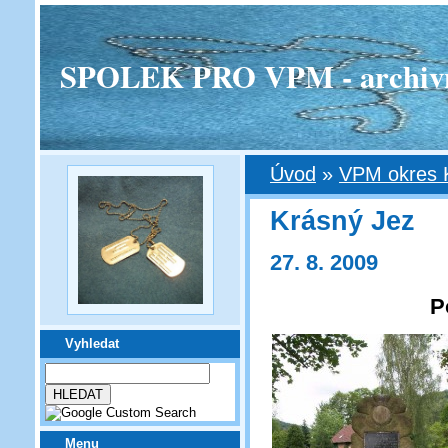
SPOLEK PRO VPM - archivní v
Úvod
»
VPM okres K
Krásný Jez
27. 8. 2009
P
Vyhledat
Menu