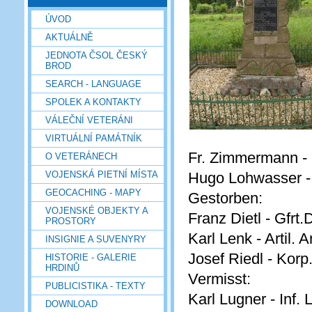
ÚVOD
AKTUÁLNĚ
JEDNOTA ČSOL ČESKÝ
BROD
SEARCH - LANGUAGE
SPOLEK A KONTAKTY
VÁLEČNÍ VETERÁNI
VIRTUÁLNÍ PAMÁTNÍK
Fr. Zimmermann - k
O VETERÁNECH
VOJENSKÁ PIETNÍ MÍSTA
Hugo Lohwasser - l
GEOCACHING - MAPY
Gestorben:
VOJENSKÉ OBJEKTY A
Franz Dietl - Gfrt
PROSTORY
Karl Lenk - Artil. A
INSIGNIE A SUVENYRY
Josef Riedl - Korp
HISTORIE - GALERIE
HRDINŮ
Vermisst:
PUBLICISTIKA - TEXTY
Karl Lugner - Inf.
DOWNLOAD