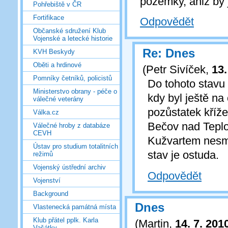
pozemky, aniž by j
Pohřebiště v ČR
Fortifikace
Odpovědět
Občanské sdružení Klub
Vojenské a letecké historie
Re: Dnes
KVH Beskydy
Oběti a hrdinové
(
Petr Sivíček
,
13.
Pomníky četníků, policistů
Do tohoto stavu
Ministerstvo obrany - péče o
kdy byl ještě n
válečné veterány
pozůstatek kříže
Válka.cz
Bečov nad Tepl
Válečné hroby z databáze
CEVH
Kužvartem nesm
Ústav pro studium totalitních
stav je ostuda.
režimů
Vojenský ústřední archiv
Odpovědět
Vojenství
Background
Dnes
Vlastenecká památná místa
Klub přátel pplk. Karla
(
Martin
,
14. 7. 201
Vašátky