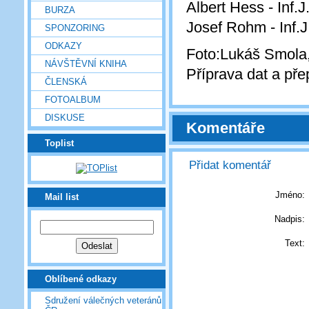
Albert Hess - Inf.
BURZA
Josef Rohm - Inf.
SPONZORING
ODKAZY
Foto:Lukáš Smola,
NÁVŠTĚVNÍ KNIHA
Příprava dat a pře
ČLENSKÁ
FOTOALBUM
DISKUSE
Komentáře
Toplist
Přidat komentář
Jméno:
Mail list
Nadpis:
Text:
Oblíbené odkazy
Sdružení válečných veteránů