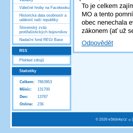
To je celkem zaj
Válečné hroby na Facebooku
MO a tento pomník
Historická data osobností a
událostí naší republiky
obec nenechala ev
Slovenský zväz
zákonem (ať už se
protifašistických bojovníkov
Nadační fond REGI Base
Odpovědět
RSS
Přehled zdrojů
Statistiky
Celkem:
7863953
Měsíc:
131700
Den:
13787
Online:
236
© 2026 eStránky.cz