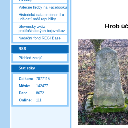
Válečné hroby na Facebooku
Historická data osobností a
událostí naší republiky
Hrob úč
Slovenský zväz
protifašistických bojovníkov
Nadační fond REGI Base
RSS
Přehled zdrojů
Statistiky
Celkem:
7877115
Měsíc:
142477
Den:
8672
Online:
111