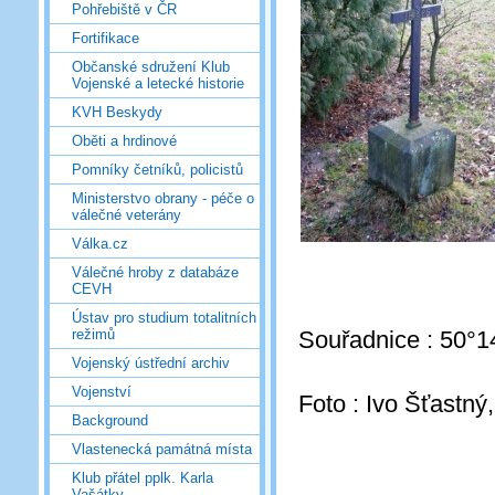
Pohřebiště v ČR
Fortifikace
Občanské sdružení Klub
Vojenské a letecké historie
KVH Beskydy
Oběti a hrdinové
Pomníky četníků, policistů
Ministerstvo obrany - péče o
válečné veterány
Válka.cz
Válečné hroby z databáze
CEVH
Ústav pro studium totalitních
Souřadnice : 50°1
režimů
Vojenský ústřední archiv
Vojenství
Foto : Ivo Šťastný
Background
Vlastenecká památná místa
Klub přátel pplk. Karla
Vašátky