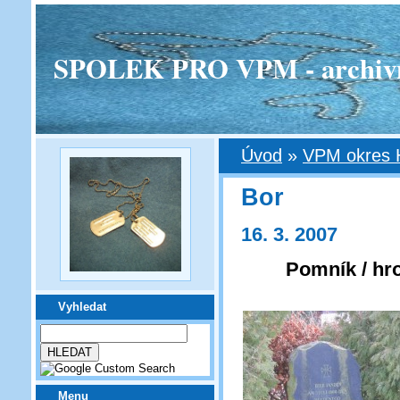
SPOLEK PRO VPM - archivní v
Úvod
»
VPM okres 
Bor
16. 3. 2007
Pomník / hro
Vyhledat
Menu