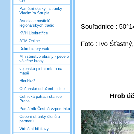
ČR
Pamětní desky - stránky
Vladimíra Štrupla
Asociace nositelů
Souřadnice : 50°1
legionářských tradic
KVH Litobratřice
ATM Online
Foto : Ivo Šťastný
Dolin history web
Ministerstvo obrany - péče o
válečné hroby
vojenská pietní místa na
mapě
Hloubkaři
Občanské sdružení Lidice
Hrob úč
Četnická pátrací stanice
Praha
Památník Čestná vzpomínka
Osobní stránky členů a
partnerů
Virtuální hřbitovy