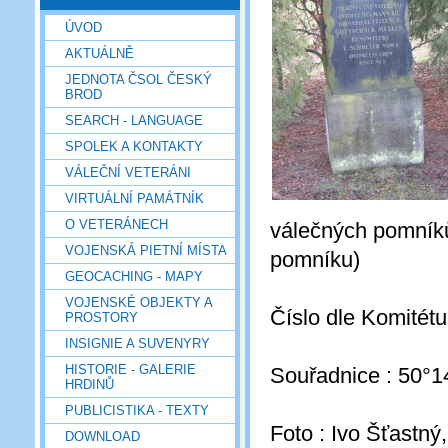
ÚVOD
AKTUÁLNĚ
JEDNOTA ČSOL ČESKÝ
BROD
SEARCH - LANGUAGE
SPOLEK A KONTAKTY
VÁLEČNÍ VETERÁNI
VIRTUÁLNÍ PAMÁTNÍK
O VETERÁNECH
válečných pomníků 
VOJENSKÁ PIETNÍ MÍSTA
pomníku)
GEOCACHING - MAPY
VOJENSKÉ OBJEKTY A
Číslo dle Komitét
PROSTORY
INSIGNIE A SUVENYRY
HISTORIE - GALERIE
Souřadnice : 50°1
HRDINŮ
PUBLICISTIKA - TEXTY
Foto : Ivo Šťastný
DOWNLOAD