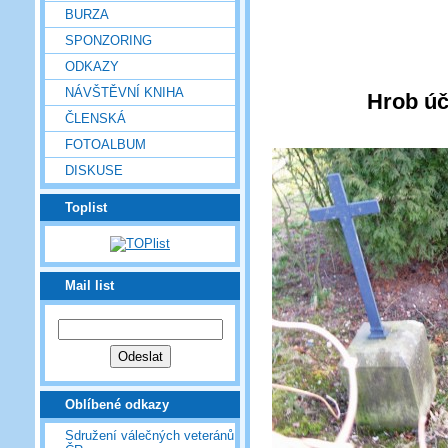
BURZA
SPONZORING
ODKAZY
NÁVŠTĚVNÍ KNIHA
Hrob úč
ČLENSKÁ
FOTOALBUM
DISKUSE
Toplist
Mail list
Oblíbené odkazy
Sdružení válečných veteránů