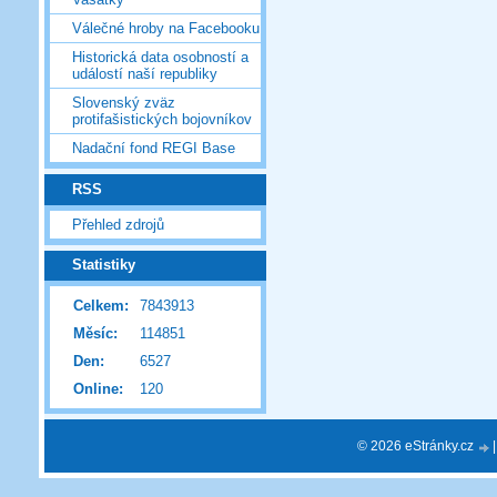
Válečné hroby na Facebooku
Historická data osobností a
událostí naší republiky
Slovenský zväz
protifašistických bojovníkov
Nadační fond REGI Base
RSS
Přehled zdrojů
Statistiky
Celkem:
7843913
Měsíc:
114851
Den:
6527
Online:
120
© 2026 eStránky.cz