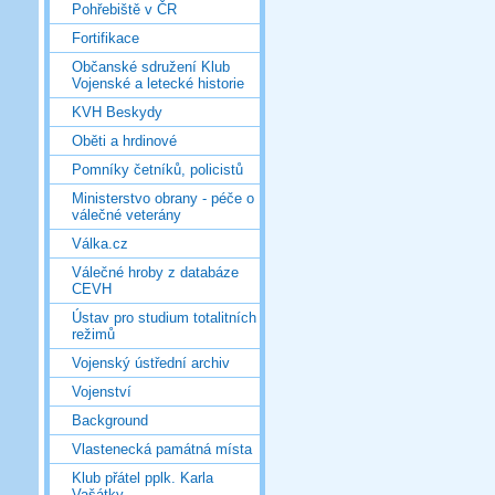
Pohřebiště v ČR
Fortifikace
Občanské sdružení Klub
Vojenské a letecké historie
KVH Beskydy
Oběti a hrdinové
Pomníky četníků, policistů
Ministerstvo obrany - péče o
válečné veterány
Válka.cz
Válečné hroby z databáze
CEVH
Ústav pro studium totalitních
režimů
Vojenský ústřední archiv
Vojenství
Background
Vlastenecká památná místa
Klub přátel pplk. Karla
Vašátky