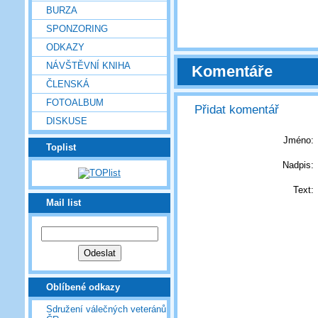
BURZA
SPONZORING
ODKAZY
NÁVŠTĚVNÍ KNIHA
Komentáře
ČLENSKÁ
FOTOALBUM
Přidat komentář
DISKUSE
Jméno:
Toplist
Nadpis:
Text:
Mail list
Oblíbené odkazy
Sdružení válečných veteránů