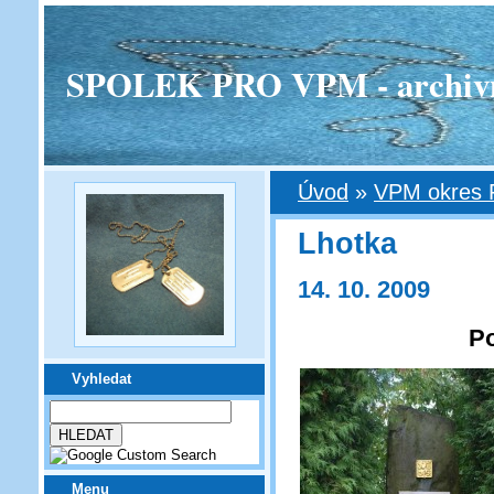
SPOLEK PRO VPM - archivní v
Úvod
»
VPM okres 
Lhotka
14. 10. 2009
Po
Vyhledat
Menu