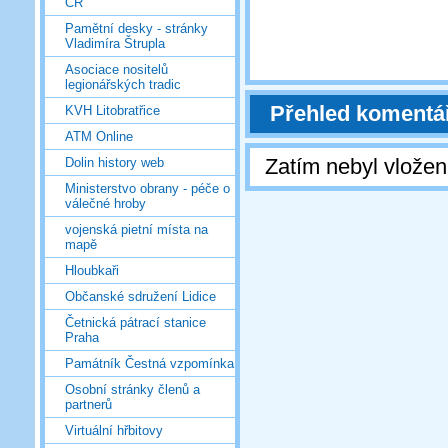
ČR
Pamětní desky - stránky
Vladimíra Štrupla
Asociace nositelů
legionářských tradic
Přehled komentá
KVH Litobratřice
ATM Online
Zatím nebyl vlože
Dolin history web
Ministerstvo obrany - péče o
válečné hroby
vojenská pietní místa na
mapě
Hloubkaři
Občanské sdružení Lidice
Četnická pátrací stanice
Praha
Památník Čestná vzpomínka
Osobní stránky členů a
partnerů
Virtuální hřbitovy