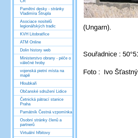
ČR
Pamětní desky - stránky
Vladimíra Štrupla
Asociace nositelů
(Ungarn).
legionářských tradic
KVH Litobratřice
ATM Online
Dolin history web
Souřadnice : 50°5
Ministerstvo obrany - péče o
válečné hroby
Foto : Ivo Šťastný
vojenská pietní místa na
mapě
Hloubkaři
Občanské sdružení Lidice
Četnická pátrací stanice
Praha
Památník Čestná vzpomínka
Osobní stránky členů a
partnerů
Virtuální hřbitovy