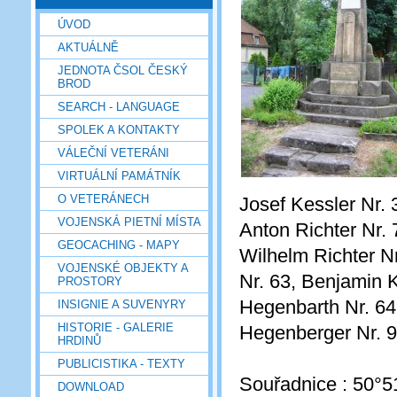
ÚVOD
AKTUÁLNĚ
JEDNOTA ČSOL ČESKÝ
BROD
SEARCH - LANGUAGE
SPOLEK A KONTAKTY
VÁLEČNÍ VETERÁNI
VIRTUÁLNÍ PAMÁTNÍK
O VETERÁNECH
Josef Kessler Nr. 
VOJENSKÁ PIETNÍ MÍSTA
Anton Richter Nr. 
GEOCACHING - MAPY
Wilhelm Richter N
VOJENSKÉ OBJEKTY A
Nr. 63, Benjamin 
PROSTORY
Hegenbarth Nr. 64
INSIGNIE A SUVENYRY
HISTORIE - GALERIE
Hegenberger Nr. 9
HRDINŮ
PUBLICISTIKA - TEXTY
Souřadnice : 50°5
DOWNLOAD