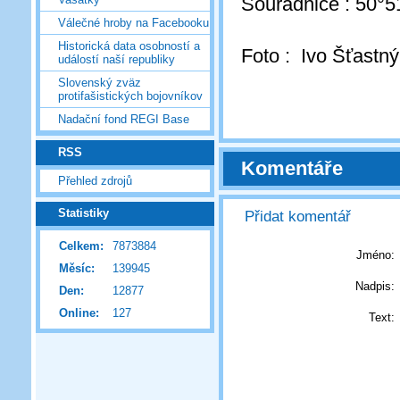
Souřadnice : 50°5
Válečné hroby na Facebooku
Historická data osobností a
Foto : Ivo Šťastný
událostí naší republiky
Slovenský zväz
protifašistických bojovníkov
Nadační fond REGI Base
RSS
Komentáře
Přehled zdrojů
Statistiky
Přidat komentář
Celkem:
7873884
Jméno:
Měsíc:
139945
Nadpis:
Den:
12877
Online:
127
Text: