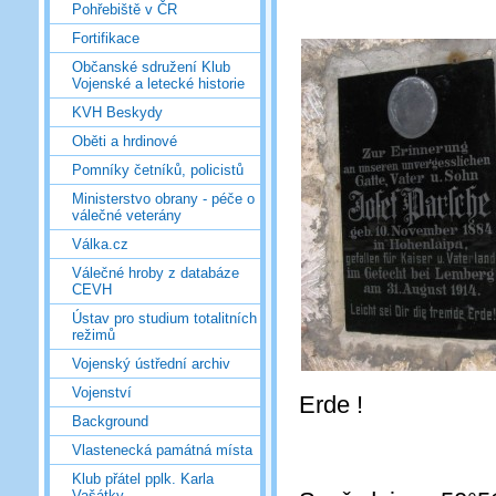
Pohřebiště v ČR
Fortifikace
Občanské sdružení Klub
Vojenské a letecké historie
KVH Beskydy
Oběti a hrdinové
Pomníky četníků, policistů
Ministerstvo obrany - péče o
válečné veterány
Válka.cz
Válečné hroby z databáze
CEVH
Ústav pro studium totalitních
režimů
Vojenský ústřední archiv
Vojenství
Erde !
Background
Vlastenecká památná místa
Klub přátel pplk. Karla
Vašátky