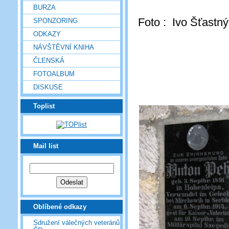
BURZA
Foto : Ivo Šťastný
SPONZORING
ODKAZY
NÁVŠTĚVNÍ KNIHA
ČLENSKÁ
FOTOALBUM
DISKUSE
Toplist
Mail list
Oblíbené odkazy
Sdružení válečných veteránů