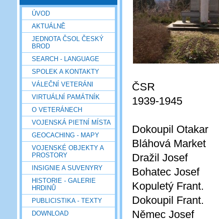
ÚVOD
AKTUÁLNĚ
JEDNOTA ČSOL ČESKÝ
BROD
SEARCH - LANGUAGE
SPOLEK A KONTAKTY
VÁLEČNÍ VETERÁNI
ČSR
VIRTUÁLNÍ PAMÁTNÍK
1939-1945
O VETERÁNECH
VOJENSKÁ PIETNÍ MÍSTA
Dokoupil Otakar
GEOCACHING - MAPY
Bláhová Market
VOJENSKÉ OBJEKTY A
PROSTORY
Dražil Josef
INSIGNIE A SUVENYRY
Bohatec Josef
HISTORIE - GALERIE
Kopuletý Frant.
HRDINŮ
Dokoupil Frant.
PUBLICISTIKA - TEXTY
Němec Josef
DOWNLOAD