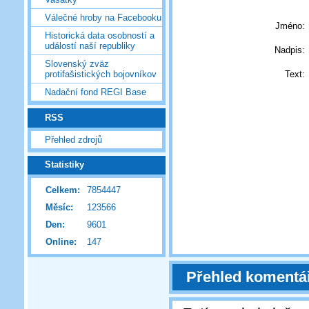
Válečné hroby na Facebooku
Jméno:
Historická data osobností a
událostí naší republiky
Nadpis:
Slovenský zväz
Text:
protifašistických bojovníkov
Nadační fond REGI Base
RSS
Přehled zdrojů
Statistiky
Celkem:
7854447
Měsíc:
123566
Den:
9601
Online:
147
Přehled komentá