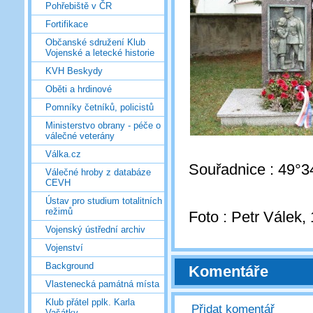
Pohřebiště v ČR
Fortifikace
Občanské sdružení Klub
Vojenské a letecké historie
KVH Beskydy
Oběti a hrdinové
Pomníky četníků, policistů
Ministerstvo obrany - péče o
válečné veterány
Válka.cz
Souřadnice : 49°3
Válečné hroby z databáze
CEVH
Ústav pro studium totalitních
režimů
Foto : Petr Válek,
Vojenský ústřední archiv
Vojenství
Background
Komentáře
Vlastenecká památná místa
Klub přátel pplk. Karla
Přidat komentář
Vašátky