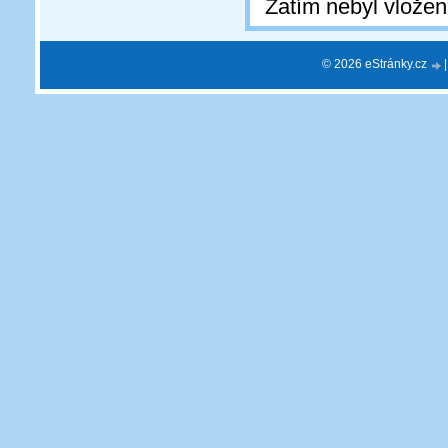
Zatím nebyl vlože
© 2026 eStránky.cz