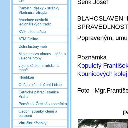
Šenk Josef
ČR
Pamětní desky - stránky
Vladimíra Štrupla
BLAHOSLAVENI 
Asociace nositelů
legionářských tradic
SPRAVEDLNOST 
KVH Litobratřice
Popraveným, umuč
ATM Online
Dolin history web
Ministerstvo obrany - péče o
Poznámka
válečné hroby
Kopuletý František
vojenská pietní místa na
mapě
Kounicových kolej
Hloubkaři
Občanské sdružení Lidice
Foto : Mgr.Františ
Četnická pátrací stanice
Praha
Památník Čestná vzpomínka
P
Osobní stránky členů a
partnerů
Virtuální hřbitovy