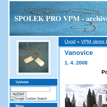
SPOLEK PRO VPM - archivní v
Úvod
»
VPM okres 
Vanovice
1. 4. 2008
Po
Vyhledat
Menu