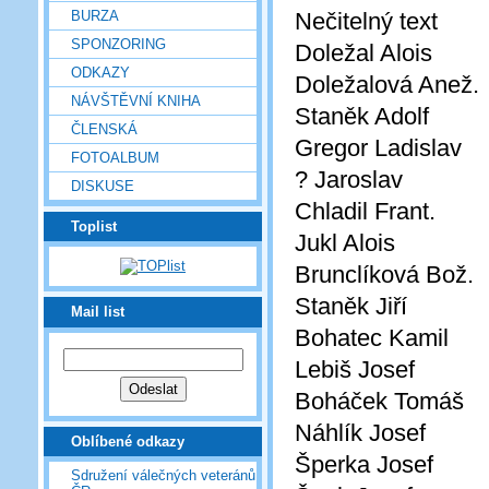
BURZA
Nečitelný text
SPONZORING
Doležal Alois
ODKAZY
Doležalová Anež.
NÁVŠTĚVNÍ KNIHA
Staněk Adolf
ČLENSKÁ
Gregor Ladislav
FOTOALBUM
? Jaroslav
DISKUSE
Chladil Frant.
Toplist
Jukl Alois
Brunclíková Bož.
Staněk Jiří
Mail list
Bohatec Kamil
Lebiš Josef
Boháček Tomáš
Náhlík Josef
Oblíbené odkazy
Šperka Josef
Sdružení válečných veteránů