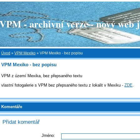
 - archivní verze - nový web je
Úvod
»
VPM Mexiko
»
VPM Mexiko - bez popisu
VPM Mexiko - bez popisu
VPM z území Mexika, bez přepsaného textu
vlastní fotogalerie s VPM bez přepsaného textu z lokalit v Mexiku -
ZDE
.
Komentáře
Přidat komentář
Jméno: