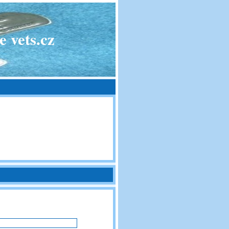
 vets.cz