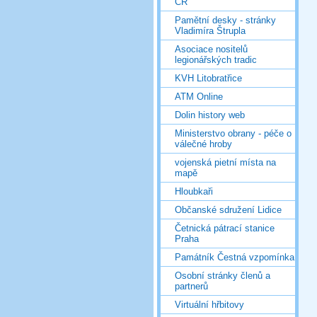
ČR
Pamětní desky - stránky
Vladimíra Štrupla
Asociace nositelů
legionářských tradic
KVH Litobratřice
ATM Online
Dolin history web
Ministerstvo obrany - péče o
válečné hroby
vojenská pietní místa na
mapě
Hloubkaři
Občanské sdružení Lidice
Četnická pátrací stanice
Praha
Památník Čestná vzpomínka
Osobní stránky členů a
partnerů
Virtuální hřbitovy