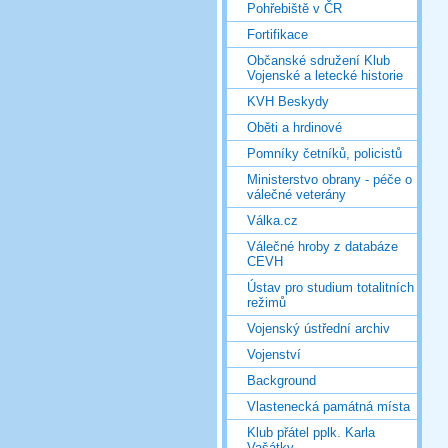
Pohřebiště v ČR
Fortifikace
Občanské sdružení Klub
Vojenské a letecké historie
KVH Beskydy
Oběti a hrdinové
Pomníky četníků, policistů
Ministerstvo obrany - péče o
válečné veterány
Válka.cz
Válečné hroby z databáze
CEVH
Ústav pro studium totalitních
režimů
Vojenský ústřední archiv
Vojenství
Background
Vlastenecká památná místa
Klub přátel pplk. Karla
Vašátky