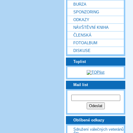
BURZA
SPONZORING
ODKAZY
NÁVŠTĚVNÍ KNIHA
ČLENSKÁ
FOTOALBUM
DISKUSE
Toplist
Mail list
Oblíbené odkazy
Sdružení válečných veteránů