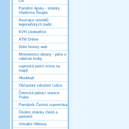
ČR
Pamětní desky - stránky
Vladimíra Štrupla
Asociace nositelů
legionářských tradic
KVH Litobratřice
ATM Online
Dolin history web
Ministerstvo obrany - péče o
válečné hroby
vojenská pietní místa na
mapě
Hloubkaři
Občanské sdružení Lidice
Četnická pátrací stanice
Praha
Památník Čestná vzpomínka
Osobní stránky členů a
partnerů
Virtuální hřbitovy