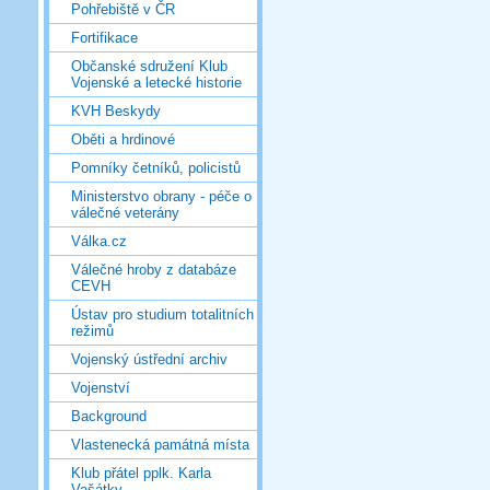
Pohřebiště v ČR
Fortifikace
Občanské sdružení Klub
Vojenské a letecké historie
KVH Beskydy
Oběti a hrdinové
Pomníky četníků, policistů
Ministerstvo obrany - péče o
válečné veterány
Válka.cz
Válečné hroby z databáze
CEVH
Ústav pro studium totalitních
režimů
Vojenský ústřední archiv
Vojenství
Background
Vlastenecká památná místa
Klub přátel pplk. Karla
Vašátky