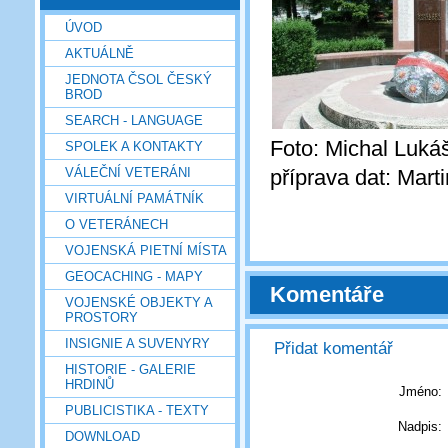
ÚVOD
AKTUÁLNĚ
JEDNOTA ČSOL ČESKÝ
BROD
SEARCH - LANGUAGE
Foto: Michal Luká
SPOLEK A KONTAKTY
VÁLEČNÍ VETERÁNI
příprava dat: Mart
VIRTUÁLNÍ PAMÁTNÍK
O VETERÁNECH
VOJENSKÁ PIETNÍ MÍSTA
GEOCACHING - MAPY
Komentáře
VOJENSKÉ OBJEKTY A
PROSTORY
INSIGNIE A SUVENYRY
Přidat komentář
HISTORIE - GALERIE
HRDINŮ
Jméno:
PUBLICISTIKA - TEXTY
Nadpis:
DOWNLOAD