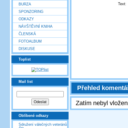
Text:
BURZA
SPONZORING
ODKAZY
NÁVŠTĚVNÍ KNIHA
ČLENSKÁ
FOTOALBUM
DISKUSE
Toplist
Mail list
Přehled komentá
Zatím nebyl vlože
Oblíbené odkazy
Sdružení válečných veteránů