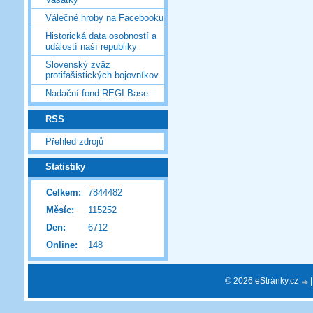
Válečné hroby na Facebooku
Historická data osobností a
událostí naší republiky
Slovenský zväz
protifašistických bojovníkov
Nadační fond REGI Base
RSS
Přehled zdrojů
Statistiky
Celkem:
7844482
Měsíc:
115252
Den:
6712
Online:
148
© 2026 eStránky.cz