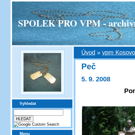
SPOLEK PRO VPM - archivní v
Úvod
»
vpm Kosov
Peč
5. 9. 2008
Pom
Vyhledat
Menu