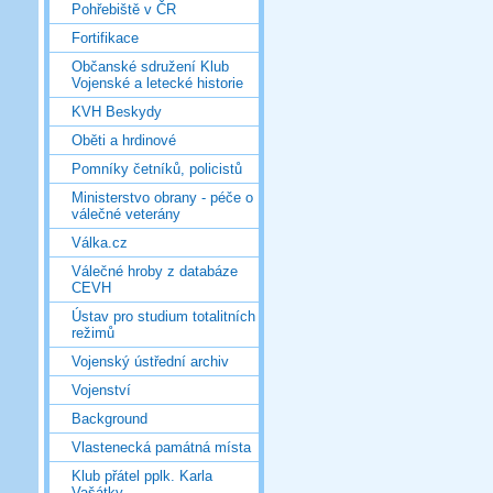
Pohřebiště v ČR
Fortifikace
Občanské sdružení Klub
Vojenské a letecké historie
KVH Beskydy
Oběti a hrdinové
Pomníky četníků, policistů
Ministerstvo obrany - péče o
válečné veterány
Válka.cz
Válečné hroby z databáze
CEVH
Ústav pro studium totalitních
režimů
Vojenský ústřední archiv
Vojenství
Background
Vlastenecká památná místa
Klub přátel pplk. Karla
Vašátky