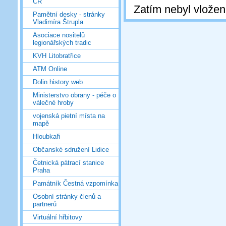
ČR
Zatím nebyl vlože
Pamětní desky - stránky
Vladimíra Štrupla
Asociace nositelů
legionářských tradic
KVH Litobratřice
ATM Online
Dolin history web
Ministerstvo obrany - péče o
válečné hroby
vojenská pietní místa na
mapě
Hloubkaři
Občanské sdružení Lidice
Četnická pátrací stanice
Praha
Památník Čestná vzpomínka
Osobní stránky členů a
partnerů
Virtuální hřbitovy