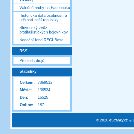
Válečné hroby na Facebooku
Historická data osobností a
událostí naší republiky
Slovenský zväz
protifašistických bojovníkov
Nadační fond REGI Base
RSS
Přehled zdrojů
Statistiky
Celkem:
7869512
Měsíc:
136534
Den:
16525
Online:
187
© 2026 eStránky.cz