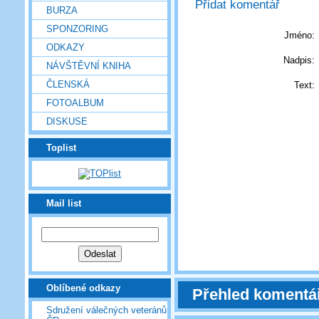
Přidat komentář
BURZA
SPONZORING
Jméno:
ODKAZY
Nadpis:
NÁVŠTĚVNÍ KNIHA
ČLENSKÁ
Text:
FOTOALBUM
DISKUSE
Toplist
Mail list
Oblíbené odkazy
Přehled komentá
Sdružení válečných veteránů