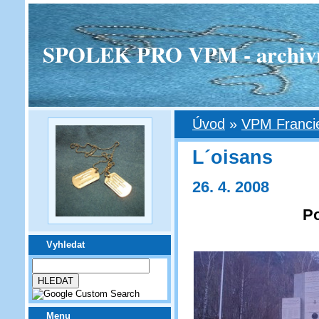
SPOLEK PRO VPM - archivní v
Úvod
»
VPM Franci
L´oisans
26. 4. 2008
Po
Vyhledat
Menu