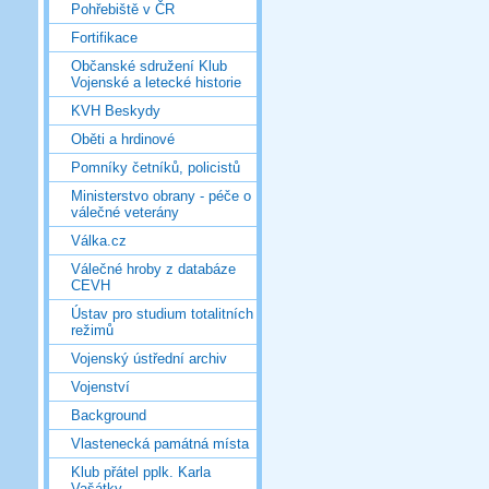
Pohřebiště v ČR
Fortifikace
Občanské sdružení Klub
Vojenské a letecké historie
KVH Beskydy
Oběti a hrdinové
Pomníky četníků, policistů
Ministerstvo obrany - péče o
válečné veterány
Válka.cz
Válečné hroby z databáze
CEVH
Ústav pro studium totalitních
režimů
Vojenský ústřední archiv
Vojenství
Background
Vlastenecká památná místa
Klub přátel pplk. Karla
Vašátky