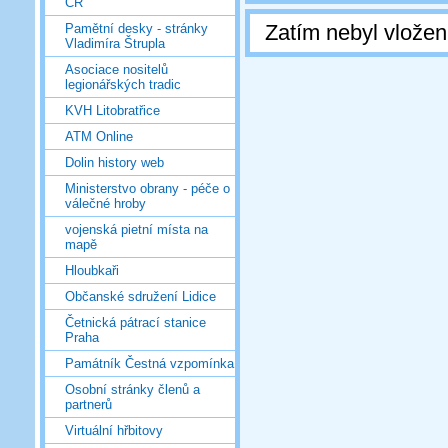
ČR
Zatím nebyl vlože
Pamětní desky - stránky
Vladimíra Štrupla
Asociace nositelů
legionářských tradic
KVH Litobratřice
ATM Online
Dolin history web
Ministerstvo obrany - péče o
válečné hroby
vojenská pietní místa na
mapě
Hloubkaři
Občanské sdružení Lidice
Četnická pátrací stanice
Praha
Památník Čestná vzpomínka
Osobní stránky členů a
partnerů
Virtuální hřbitovy