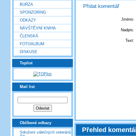
BURZA
Přidat komentář
SPONZORING
Jméno:
ODKAZY
NÁVŠTĚVNÍ KNIHA
Nadpis:
ČLENSKÁ
Text:
FOTOALBUM
DISKUSE
Toplist
Mail list
Oblíbené odkazy
Přehled komentá
Sdružení válečných veteránů