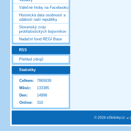
Válečné hroby na Facebooku
Historická data osobností a
událostí naší republiky
Slovenský zväz
protifašistických bojovníkov
Nadační fond REGI Base
RSS
Přehled zdrojů
Statistiky
Celkem:
7865839
Měsíc:
133385
Den:
14898
Online:
310
© 2026 eStránky.cz