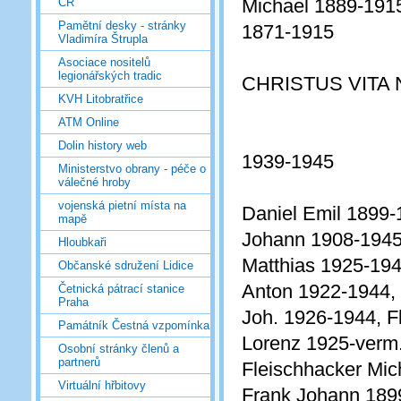
Michael 1889-1915
ČR
Pamětní desky - stránky
1871-1915
Vladimíra Štrupla
Asociace nositelů
legionářských tradic
CHRISTUS VITA
KVH Litobratřice
ATM Online
Dolin history web
1939-1945
Ministerstvo obrany - péče o
válečné hroby
vojenská pietní místa na
Daniel Emil 1899
mapě
Johann 1908-194
Hloubkaři
Matthias 1925-194
Občanské sdružení Lidice
Anton 1922-1944, 
Četnická pátrací stanice
Praha
Joh. 1926-1944, F
Památník Čestná vzpomínka
Lorenz 1925-verm.
Osobní stránky členů a
partnerů
Fleischhacker Mic
Virtuální hřbitovy
Frank Johann 189