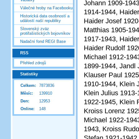
Johann 1909-1943
Válečné hroby na Facebooku
1914-1944, Haider
Historická data osobností a
Haider Josef 1920
událostí naší republiky
Matthias 1905-194
Slovenský zväz
protifašistických bojovníkov
1917-1943, Haider
Nadační fond REGI Base
Haider Rudolf 192
RSS
Michael 1912-194
Přehled zdrojů
1899-1944, Jandl 
Klauser Paul 1925
Statistiky
1910-1944, Klein 
Celkem:
7873836
Klein Julius 1913-
Měsíc:
139910
1922-1945, Klein 
Den:
12953
Online:
148
Kroiss Lorenz 192
Michael 1922-1943
1943, Kroiss Rudo
Stefan 1921-1942,