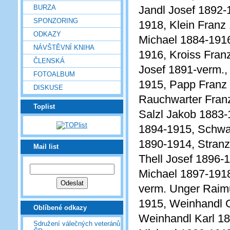
BURZA
Jandl Josef 1892-
SPONZORING
1918, Klein Franz
ODKAZY
Michael 1884-1916
NÁVŠTĚVNÍ KNIHA
1916, Kroiss Fran
ČLENSKÁ
Josef 1891-verm.,
FOTOALBUM
1915, Papp Franz
DISKUSE
Rauchwarter Fran
Toplist
Salzl Jakob 1883-
1894-1915, Schwa
1890-1914, Stran
Mail list
Thell Josef 1896-
Michael 1897-1918
verm. Unger Raim
1915, Weinhandl 
Oblíbené odkazy
Weinhandl Karl 1
Sdružení válečných veteránů