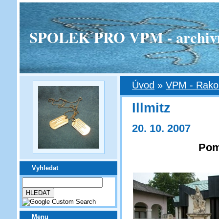
SPOLEK PRO VPM - archivní v
Úvod
»
VPM - Rako
Illmitz
20. 10. 2007
Pom
Vyhledat
Menu