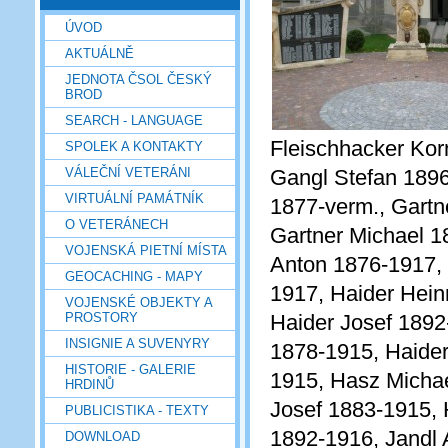
ÚVOD
AKTUÁLNĚ
JEDNOTA ČSOL ČESKÝ
BROD
SEARCH - LANGUAGE
Fleischhacker Kor
SPOLEK A KONTAKTY
VÁLEČNÍ VETERÁNI
Gangl Stefan 1896
VIRTUÁLNÍ PAMÁTNÍK
1877-verm., Gartn
O VETERÁNECH
Gartner Michael 1
VOJENSKÁ PIETNÍ MÍSTA
Anton 1876-1917,
GEOCACHING - MAPY
1917, Haider Hein
VOJENSKÉ OBJEKTY A
PROSTORY
Haider Josef 1892
INSIGNIE A SUVENYRY
1878-1915, Haider
HISTORIE - GALERIE
1915, Hasz Michae
HRDINŮ
Josef 1883-1915,
PUBLICISTIKA - TEXTY
1892-1916, Jandl 
DOWNLOAD