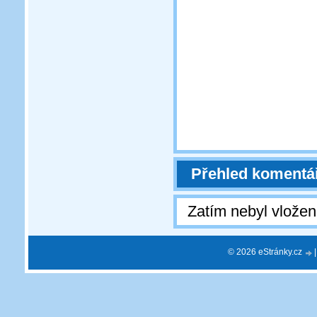
Přehled komentá
Zatím nebyl vlože
© 2026 eStránky.cz