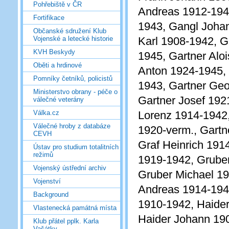
Pohřebiště v ČR
Andreas 1912-194
Fortifikace
1943, Gangl Joha
Občanské sdružení Klub
Karl 1908-1942, G
Vojenské a letecké historie
KVH Beskydy
1945, Gartner Alo
Oběti a hrdinové
Anton 1924-1945, 
Pomníky četníků, policistů
1943, Gartner Geo
Ministerstvo obrany - péče o
Gartner Josef 192
válečné veterány
Lorenz 1914-1942,
Válka.cz
Válečné hroby z databáze
1920-verm., Gartn
CEVH
Graf Heinrich 191
Ústav pro studium totalitních
režimů
1919-1942, Grube
Vojenský ústřední archiv
Gruber Michael 19
Vojenství
Andreas 1914-194
Background
1910-1942, Haider
Vlastenecká památná místa
Haider Johann 19
Klub přátel pplk. Karla
Vašátky