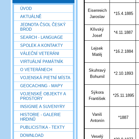
ÚVOD
Eisenreich
*15.4.1885
AKTUÁLNĚ
Jaroslav
JEDNOTA ČSOL ČESKÝ
BROD
Křivský
*4.11.1887
Josef
SEARCH - LANGUAGE
SPOLEK A KONTAKTY
Lejsek
*16.2.1884
VÁLEČNÍ VETERÁNI
Matěj
VIRTUÁLNÍ PAMÁTNÍK
O VETERÁNECH
Skuhravý
*2.10.1893
Bohumil
VOJENSKÁ PIETNÍ MÍSTA
GEOCACHING - MAPY
Sýkora
VOJENSKÉ OBJEKTY A
*25.11.1895
PROSTORY
František
INSIGNIE A SUVENYRY
Vaniš
HISTORIE - GALERIE
*1887
HRDINŮ
Antonín
PUBLICISTIKA - TEXTY
DOWNLOAD
Veselý