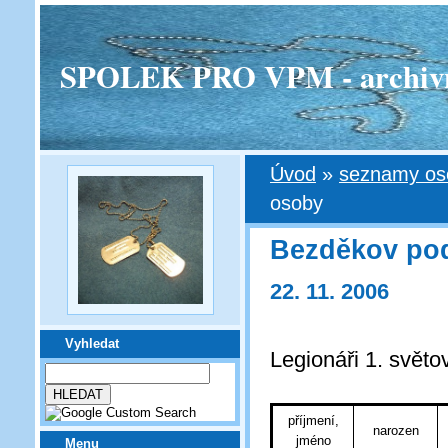
SPOLEK PRO VPM - archivní v
Úvod
»
seznamy oso
osoby
Bezděkov po
22. 11. 2006
Vyhledat
Legionáři 1. světo
příjmení,
narozen
jméno
Menu