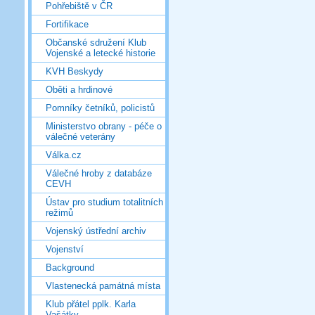
Pohřebiště v ČR
Fortifikace
Občanské sdružení Klub
Vojenské a letecké historie
KVH Beskydy
Oběti a hrdinové
Pomníky četníků, policistů
Ministerstvo obrany - péče o
válečné veterány
Válka.cz
Válečné hroby z databáze
CEVH
Ústav pro studium totalitních
režimů
Vojenský ústřední archiv
Vojenství
Background
Vlastenecká památná místa
Klub přátel pplk. Karla
Vašátky