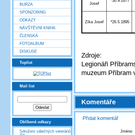
*30.9.1877
Josef
BURZA
SPONZORING
ODKAZY
Zíka Josef
*26.5.1895
NÁVŠTĚVNÍ KNIHA
ČLENSKÁ
FOTOALBUM
DISKUSE
Zdroje:
Toplist
Legionáři Příbrams
muzeum Příbram v
Mail list
Komentáře
Přidat komentář
Oblíbené odkazy
Jméno:
Sdružení válečných veteránů