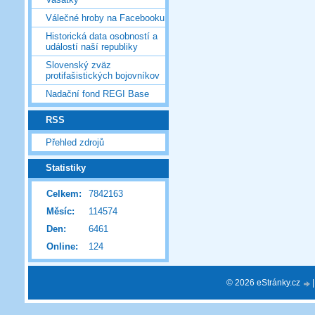
Válečné hroby na Facebooku
Historická data osobností a
událostí naší republiky
Slovenský zväz
protifašistických bojovníkov
Nadační fond REGI Base
RSS
Přehled zdrojů
Statistiky
Celkem:
7842163
Měsíc:
114574
Den:
6461
Online:
124
© 2026 eStránky.cz