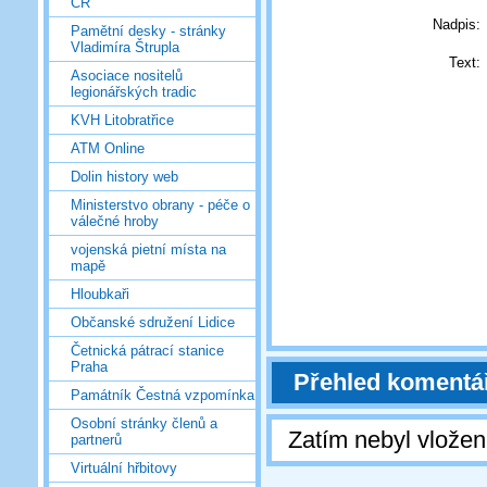
ČR
Nadpis:
Pamětní desky - stránky
Vladimíra Štrupla
Text:
Asociace nositelů
legionářských tradic
KVH Litobratřice
ATM Online
Dolin history web
Ministerstvo obrany - péče o
válečné hroby
vojenská pietní místa na
mapě
Hloubkaři
Občanské sdružení Lidice
Četnická pátrací stanice
Praha
Přehled komentá
Památník Čestná vzpomínka
Osobní stránky členů a
Zatím nebyl vlože
partnerů
Virtuální hřbitovy