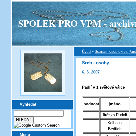
SPOLEK PRO VPM - archivní v
Úvod
»
Seznam osob okres Par
Srch - osoby
6. 3. 2007
Padlí v 1.světové válce
hodnost
jméno
Vyhledat
Jirásko Rudolf
Kalhous
Bedřich
Menu