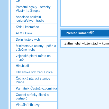
ČR
Pamětní desky - stránky
Vladimíra Štrupla
Asociace nositelů
legionářských tradic
KVH Litobratřice
Přehled komentářů
ATM Online
Dolin history web
Zatím nebyl vložen žádný kome
Ministerstvo obrany - péče o
válečné hroby
vojenská pietní místa na
mapě
Hloubkaři
Občanské sdružení Lidice
Četnická pátrací stanice
Praha
Památník Čestná vzpomínka
Osobní stránky členů a
partnerů
Virtuální hřbitovy