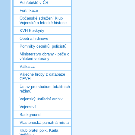
Pohřebiště v ČR
Fortifikace
Občanské sdružení Klub
Vojenské a letecké historie
KVH Beskydy
Oběti a hrdinové
Pomníky četníků, policistů
Ministerstvo obrany - péče o
válečné veterány
Válka.cz
Válečné hroby z databáze
CEVH
Ústav pro studium totalitních
režimů
Vojenský ústřední archiv
Vojenství
Background
Vlastenecká památná místa
Klub přátel pplk. Karla
Vašátky