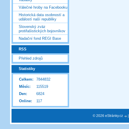
Válečné hroby na Facebooku
Historická data osobností a
událostí naší republiky
Slovenský zväz
protifašistických bojovníkov
Nadační fond REGI Base
RSS
Přehled zdrojů
Statistiky
Celkem:
7844832
Měsíc:
115519
Den:
6824
Online:
117
© 2026 eStránky.cz