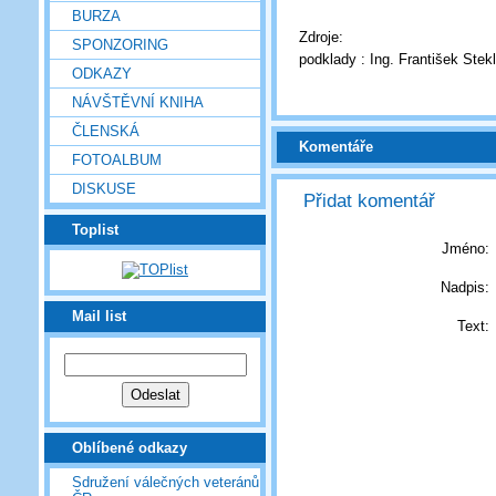
BURZA
Zdroje:
SPONZORING
podklady : Ing. František Stek
ODKAZY
NÁVŠTĚVNÍ KNIHA
ČLENSKÁ
Komentáře
FOTOALBUM
DISKUSE
Přidat komentář
Toplist
Jméno:
Nadpis:
Mail list
Text:
Oblíbené odkazy
Sdružení válečných veteránů