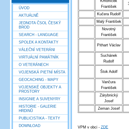
Kmoníček
František
ÚVOD
Kučera Rudolf
AKTUÁLNĚ
Malý František
JEDNOTA ČSOL ČESKÝ
BROD
Novotný
SEARCH - LANGUAGE
František
SPOLEK A KONTAKTY
Pithart Václav
VÁLEČNÍ VETERÁNI
Suchánek
VIRTUÁLNÍ PAMÁTNÍK
Rudolf
O VETERÁNECH
Štok Adolf
VOJENSKÁ PIETNÍ MÍSTA
GEOCACHING - MAPY
Vančura
VOJENSKÉ OBJEKTY A
František
PROSTORY
Zárybnický
INSIGNIE A SUVENYRY
Josef
HISTORIE - GALERIE
Zeman Josef
HRDINŮ
PUBLICISTIKA - TEXTY
DOWNLOAD
VPM v obci -
ZDE