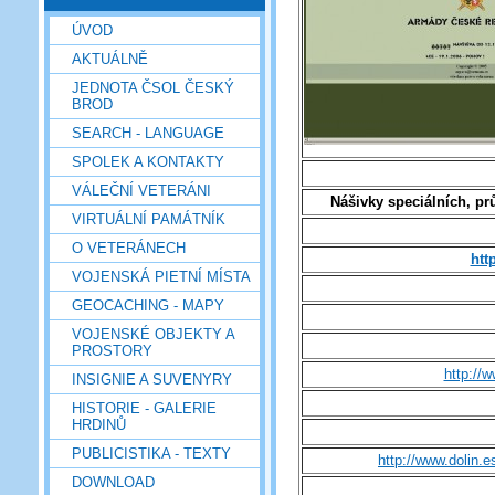
ÚVOD
AKTUÁLNĚ
JEDNOTA ČSOL ČESKÝ
BROD
SEARCH - LANGUAGE
SPOLEK A KONTAKTY
VÁLEČNÍ VETERÁNI
Nášivky speciálních, p
VIRTUÁLNÍ PAMÁTNÍK
O VETERÁNECH
htt
VOJENSKÁ PIETNÍ MÍSTA
GEOCACHING - MAPY
VOJENSKÉ OBJEKTY A
PROSTORY
http://
INSIGNIE A SUVENYRY
HISTORIE - GALERIE
HRDINŮ
PUBLICISTIKA - TEXTY
http://www.dolin.e
DOWNLOAD