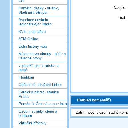
ČR
Nadpis:
Pamětní desky - stránky
Vladimíra Štrupla
Text:
Asociace nositelů
legionářských tradic
KVH Litobratřice
ATM Online
Dolin history web
Ministerstvo obrany - péče o
válečné hroby
vojenská pietní místa na
mapě
Hloubkaři
Občanské sdružení Lidice
Četnická pátrací stanice
Praha
Přehled komentářů
Památník Čestná vzpomínka
Osobní stránky členů a
Zatím nebyl vložen žádný kome
partnerů
Virtuální hřbitovy