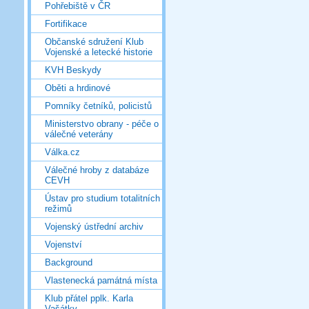
Pohřebiště v ČR
Fortifikace
Občanské sdružení Klub
Vojenské a letecké historie
KVH Beskydy
Oběti a hrdinové
Pomníky četníků, policistů
Ministerstvo obrany - péče o
válečné veterány
Válka.cz
Válečné hroby z databáze
CEVH
Ústav pro studium totalitních
režimů
Vojenský ústřední archiv
Vojenství
Background
Vlastenecká památná místa
Klub přátel pplk. Karla
Vašátky