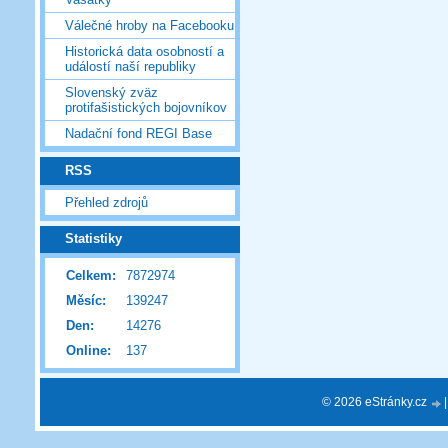
Válečné hroby na Facebooku
Historická data osobností a
událostí naší republiky
Slovenský zväz
protifašistických bojovníkov
Nadační fond REGI Base
RSS
Přehled zdrojů
Statistiky
Celkem:
7872974
Měsíc:
139247
Den:
14276
Online:
137
© 2026 eStránky.cz