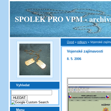
SPOLEK PRO VPM - archivní v
Úvod
»
odkazy
»
Vojenské zajím
Vojenské zajímavosti
8. 5. 2006
Vyhledat
Menu