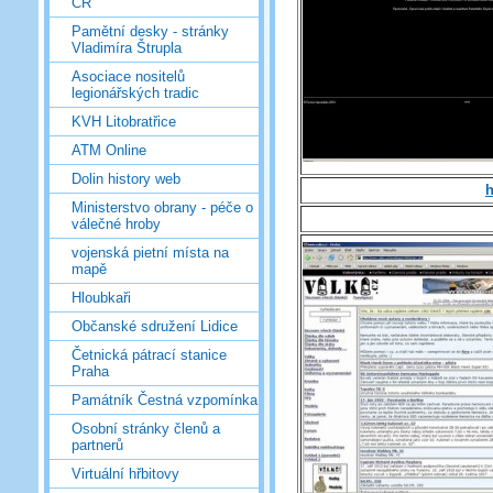
ČR
Pamětní desky - stránky
Vladimíra Štrupla
Asociace nositelů
legionářských tradic
KVH Litobratřice
ATM Online
Dolin history web
h
Ministerstvo obrany - péče o
válečné hroby
vojenská pietní místa na
mapě
Hloubkaři
Občanské sdružení Lidice
Četnická pátrací stanice
Praha
Památník Čestná vzpomínka
Osobní stránky členů a
partnerů
Virtuální hřbitovy