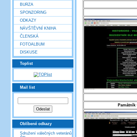
BURZA
SPONZORING
ODKAZY
NÁVŠTĚVNÍ KNIHA
ČLENSKÁ
FOTOALBUM
DISKUSE
Toplist
Mail list
Památník 
Oblíbené odkazy
Sdružení válečných veteránů