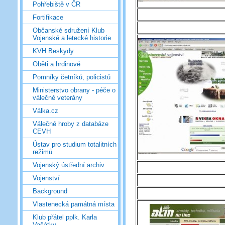
Pohřebiště v ČR
Fortifikace
Občanské sdružení Klub
Vojenské a letecké historie
KVH Beskydy
Oběti a hrdinové
Pomníky četníků, policistů
Ministerstvo obrany - péče o
válečné veterány
Válka.cz
Válečné hroby z databáze
CEVH
Ústav pro studium totalitních
režimů
Vojenský ústřední archiv
Vojenství
Background
Vlastenecká památná místa
Klub přátel pplk. Karla
Vašátky