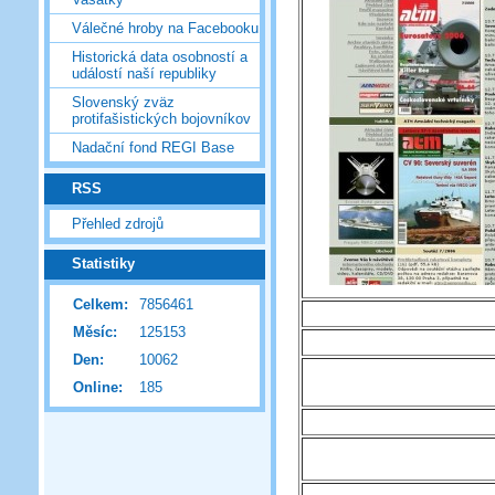
Válečné hroby na Facebooku
Historická data osobností a
událostí naší republiky
Slovenský zväz
protifašistických bojovníkov
Nadační fond REGI Base
RSS
Přehled zdrojů
Statistiky
Celkem:
7856461
Měsíc:
125153
Den:
10062
Online:
185