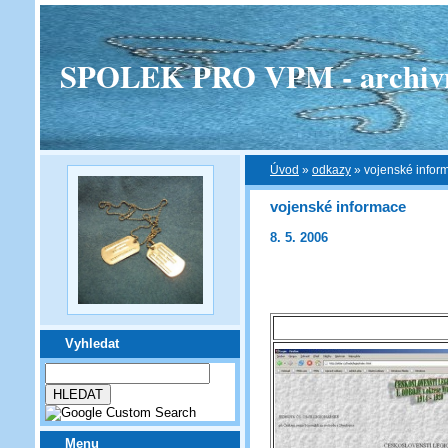
SPOLEK PRO VPM - archivní v
Úvod
»
odkazy
»
vojenské infor
vojenské informace
8. 5. 2006
Vyhledat
Menu