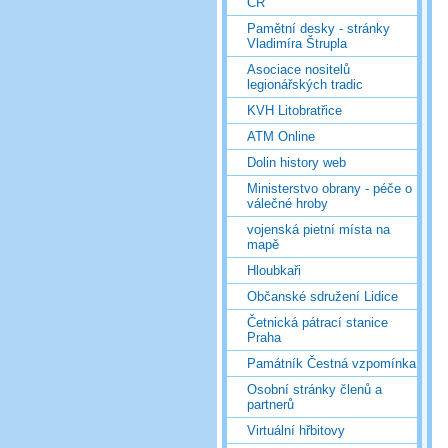
ČR
Pamětní desky - stránky
Vladimíra Štrupla
Asociace nositelů
legionářských tradic
KVH Litobratřice
ATM Online
Dolin history web
Ministerstvo obrany - péče o
válečné hroby
vojenská pietní místa na
mapě
Hloubkaři
Občanské sdružení Lidice
Četnická pátrací stanice
Praha
Památník Čestná vzpomínka
Osobní stránky členů a
partnerů
Virtuální hřbitovy