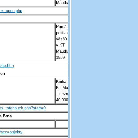
Mauthausen
dex_open.php
Památník čs.
politických
vězňů odhalený
v KT
Mauthausen z r.
1959
erie.htm
sen
Kniha mrtvých
KT Mauthausen
– seznam skoro
40 000 jmen
ex_totenbuch.php?start=0
a Brna
?acc=objekty