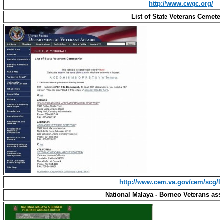
http://www.cwgc.org/
List of State Veterans Cemete
http://www.cem.va.gov/cem/scg/
National Malaya - Borneo Veterans as