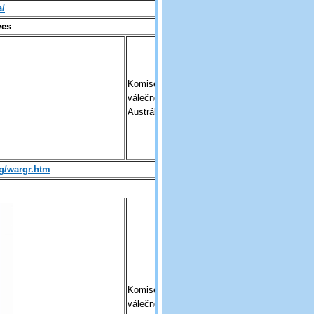
a/
ves
Komise pro
válečné hroby v
Austrálii
g/wargr.htm
Komise pro
válečné hroby v