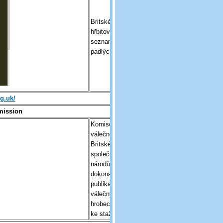
Britské válečné
hřbitovy a hroby,
seznamy
padlých
g.uk/
mission
Komise pro
válečné hroby
Britského
společenství
národů,
dokonalé
publikace o
válečných
hrobech zdarma
ke stažení