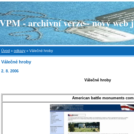
 - archivní verze - nový web je
Úvod
»
odkazy
»
Válečné hroby
Válečné hroby
2. 8. 2006
Válečné hroby
American battle monuments com