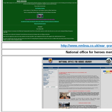
http://www.nmbva.co.uk/war_gra
National office for heroes m