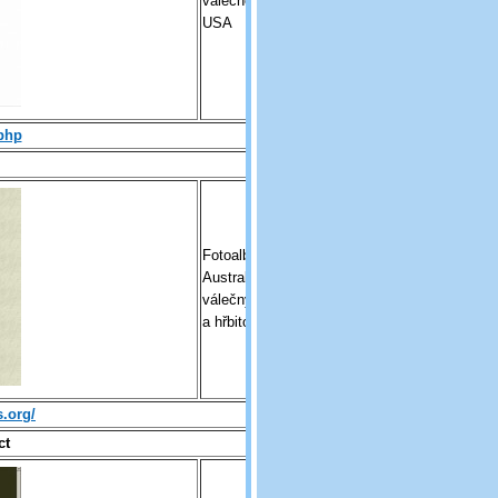
válečné hroby v
USA
php
Fotoalbym
Australských
válečných hrobů
a hřbitovů
s.org/
ct