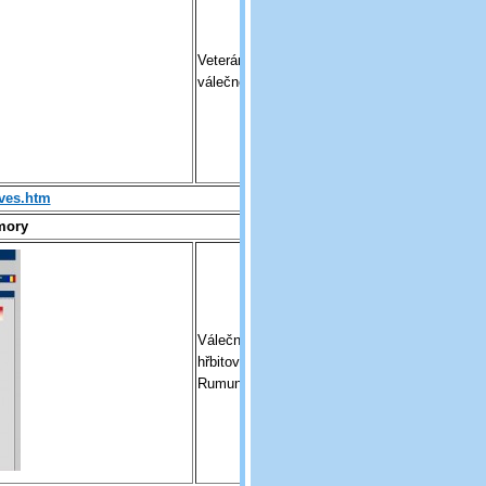
Veteráni a
válečné hroby
ves.htm
emory
Válečné hroby a
hřbitovy v
Rumunsku