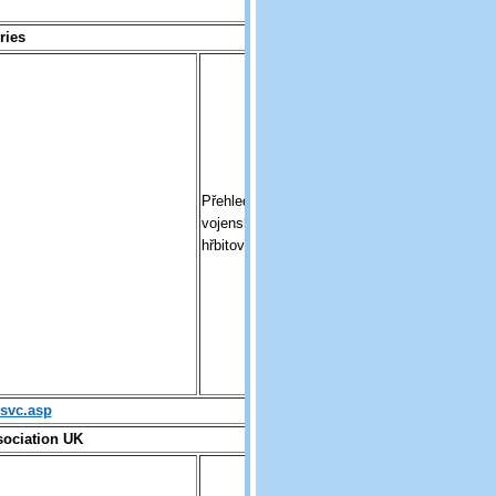
ries
Přehled státních
vojenských
hřbitovů v USA
lsvc.asp
sociation UK