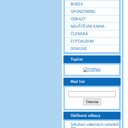
BURZA
SPONZORING
ODKAZY
NÁVŠTĚVNÍ KNIHA
ČLENSKÁ
FOTOALBUM
DISKUSE
Toplist
Mail list
Oblíbené odkazy
Sdružení válečných veteránů