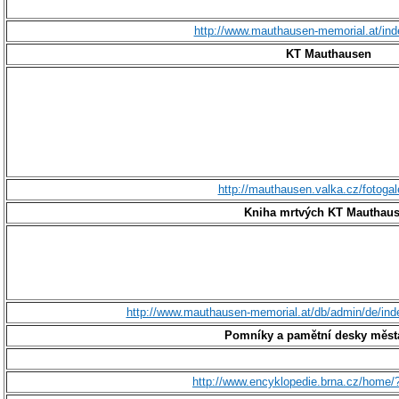
http://www.mauthausen-memorial.at/in
KT Mauthausen
http://mauthausen.valka.cz/fotogal
Kniha mrtvých KT Mauthau
http://www.mauthausen-memorial.at/db/admin/de/ind
Pomníky a pamětní desky měst
http://www.encyklopedie.brna.cz/home/