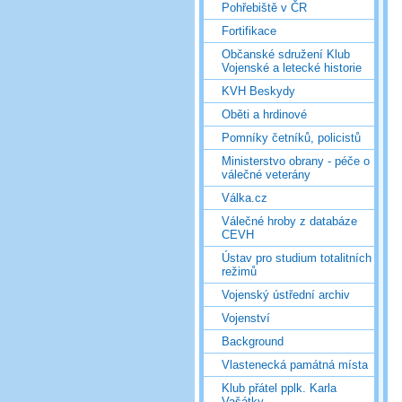
Pohřebiště v ČR
Fortifikace
Občanské sdružení Klub
Vojenské a letecké historie
KVH Beskydy
Oběti a hrdinové
Pomníky četníků, policistů
Ministerstvo obrany - péče o
válečné veterány
Válka.cz
Válečné hroby z databáze
CEVH
Ústav pro studium totalitních
režimů
Vojenský ústřední archiv
Vojenství
Background
Vlastenecká památná místa
Klub přátel pplk. Karla
Vašátky