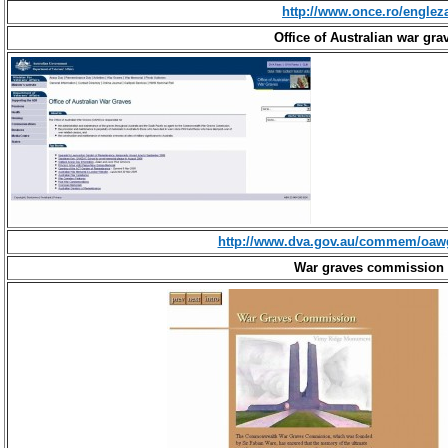
http://www.once.ro/englez
Office of Australian war gra
http://www.dva.gov.au/commem/oaw
War graves commission