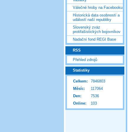
Válečné hroby na Facebooku
Historická data osobností a
událostí naší republiky
Slovenský zväz
protifašistických bojovníkov
Nadační fond REGI Base
RSS
Přehled zdrojů
Statistiky
Celkem:
7846803
Měsíc:
117064
Den:
7536
Online:
103