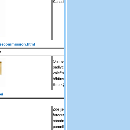
Kanadě
avescommission.html
e
Online databáze
padlých na
válečných
hřbitovech,
Britských vojáků
e/
Zde jsou
fotografie
národních
pomníků v KT