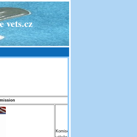
 vets.cz
mission
Komise pro