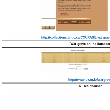
http://collections.ic.gc.ca/COURAGE/wargr
War grave online databas
http://www.uk.or.kr/wargrav
KT Mauthausen