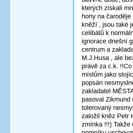
kterých získali m
hony na čaroděje 
kněží , jsou také j
celibátů k normáln
ignorace dnešní g
centrum a zaklada
M.J.Husa , ale be
právě za c.k. !!Co
místům jako stojíc
popsán nesmyslně
zakladatel MĚSTA 
pasoval Zikmund r
tolerovaný nesmys
založil kněz Petr
zmínka !!!) Takže
pomníku uschovat