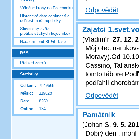
Válečné hroby na Facebooku
Odpovědět
Historická data osobností a
událostí naší republiky
Zajatci 1.svet.v
Slovenský zväz
protifašistických bojovníkov
(
Vladimír
,
27. 12. 
Nadační fond REGI Base
Môj otec narukova
RSS
Moravy).Od 10.10.
Přehled zdrojů
Cassino, Taliansk
tomto tábore.Podľ
Statistiky
podľahli chorobám
Celkem:
7849668
Měsíc:
119628
Odpovědět
Den:
8259
Online:
134
Památnik
(
Johan S
,
9. 5. 20
Dobrý den , mohl 