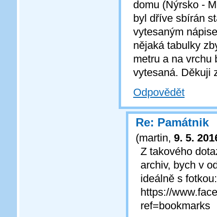
domu (Nýrsko - M
byl dříve sbírán 
vytesaným nápisem
nějaká tabulky zby
metru a na vrchu 
vytesaná. Děkuji
Odpovědět
Re: Památnik
(
martin
,
9. 5. 201
Z takového dota
archiv, bych v 
ideálně s fotkou:
https://www.fa
ref=bookmarks