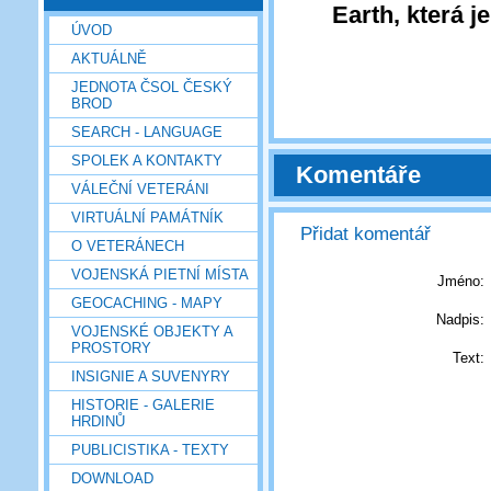
Earth,
která j
ÚVOD
AKTUÁLNĚ
JEDNOTA ČSOL ČESKÝ
BROD
SEARCH - LANGUAGE
SPOLEK A KONTAKTY
Komentáře
VÁLEČNÍ VETERÁNI
VIRTUÁLNÍ PAMÁTNÍK
Přidat komentář
O VETERÁNECH
VOJENSKÁ PIETNÍ MÍSTA
Jméno:
GEOCACHING - MAPY
Nadpis:
VOJENSKÉ OBJEKTY A
PROSTORY
Text:
INSIGNIE A SUVENYRY
HISTORIE - GALERIE
HRDINŮ
PUBLICISTIKA - TEXTY
DOWNLOAD