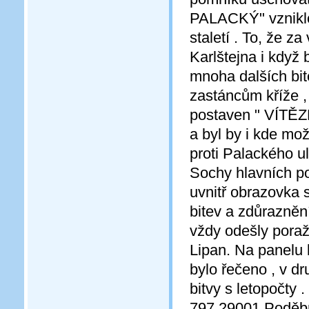
PALACKÝ" vzniklo
staletí . To, že za
Karlštejna i když
mnoha dalších bite
zastáncům kříže ,
postaven " VÍTĚZ
a byl by i kde mo
proti Palackého ul
Sochy hlavních pos
uvnitř obrazovka 
bitev a zdůraznění
vždy odešly poraže
Lipan. Na panelu by
bylo řečeno , v d
bitvy s letopočty 
797,29001 Poděbra