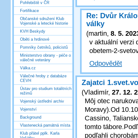
Pohřebiště v ČR
Fortifikace
Re: Dvůr Král
Občanské sdružení Klub
války
Vojenské a letecké historie
KVH Beskydy
(
martin
,
8. 5. 202
Oběti a hrdinové
v aktuální verzi
Pomníky četníků, policistů
obetem-2-svetov
Ministerstvo obrany - péče o
válečné veterány
Odpovědět
Válka.cz
Válečné hroby z databáze
Zajatci 1.svet.v
CEVH
Ústav pro studium totalitních
(
Vladimír
,
27. 12. 
režimů
Môj otec narukova
Vojenský ústřední archiv
Moravy).Od 10.10.
Vojenství
Cassino, Taliansk
Background
tomto tábore.Podľ
Vlastenecká památná místa
Klub přátel pplk. Karla
podľahli chorobám
Vašátky