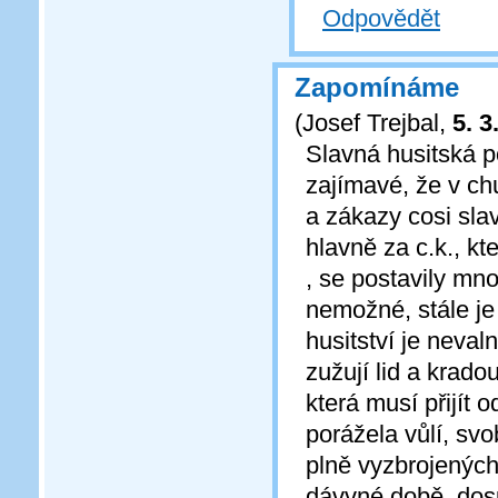
Odpovědět
Zapomínáme
(
Josef Trejbal
,
5. 3
Slavná husitská p
zajímavé, že v ch
a zákazy cosi sla
hlavně za c.k., kt
, se postavily mn
nemožné, stále je
husitství je neva
zužují lid a krad
která musí přijít 
porážela vůlí, sv
plně vyzbrojených 
dávvné době, dosu