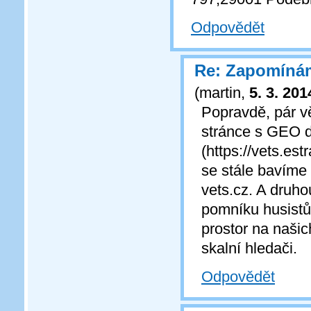
Odpovědět
Re: Zapomíná
(
martin
,
5. 3. 201
Popravdě, pár v
stránce s GEO d
(https://vets.es
se stále bavíme 
vets.cz. A druho
pomníku husistům
prostor na naši
skalní hledači.
Odpovědět