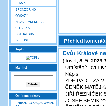
BURZA
SPONZORING
ODKAZY
NÁVŠTĚVNÍ KNIHA
ČLENSKÁ
FOTOALBUM
Přehled komentá
DISKUSE
Toplist
Dvůr Králové n
(
Josef
,
8. 5. 2023
Umístění: Dvůr Kr
Mail list
Nápis:
ZDE PADLI ZA V
ČENĚK MATĚJKA
JIŘÍ ŘEZNÍČEK
Oblíbené odkazy
JOSEF SEMÍK ?
Sdružení válečných veteránů