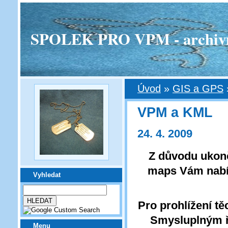
SPOLEK PRO VPM - archivní v
Úvod
»
GIS a GPS
VPM a KML
24. 4. 2009
Z důvodu ukonč
maps Vám nabíz
Vyhledat
Pro prohlížení t
Smysluplným ř
Menu