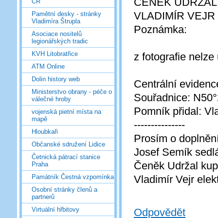
ČENĚK UDRŽAL 
ČR
VLADIMÍR VEJR 
Pamětní desky - stránky
Vladimíra Štrupla
Poznámka:
Asociace nositelů
legionářských tradic
KVH Litobratřice
z fotografie nelze 
ATM Online
Dolin history web
Centrální eviden
Ministerstvo obrany - péče o
Souřadnice: N50°2
válečné hroby
Pomník přidal: Vla
vojenská pietní místa na
mapě
---------------
Hloubkaři
Prosím o doplnění
Občanské sdružení Lidice
Josef Semík sedl
Četnická pátrací stanice
Čeněk Udržal ku
Praha
Vladimír Vejr elek
Památník Čestná vzpomínka
Osobní stránky členů a
partnerů
Virtuální hřbitovy
Odpovědět