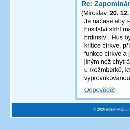
Re: Zapomíná
(
Miroslav
,
20. 12.
Je načase aby si
husitství strhl 
hrdinství. Hus b
kritice církve, 
funkce církve a 
jiným než chytr
u Rožmberků, kte
vyprovokovanou
Odpovědět
© 2026 eStránky.cz