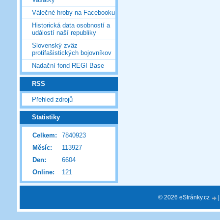
Válečné hroby na Facebooku
Historická data osobností a
událostí naší republiky
Slovenský zväz
protifašistických bojovníkov
Nadační fond REGI Base
RSS
Přehled zdrojů
Statistiky
Celkem:
7840923
Měsíc:
113927
Den:
6604
Online:
121
© 2026 eStránky.cz