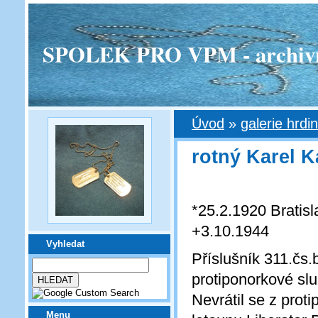
SPOLEK PRO VPM - archivní v
Úvod
»
galerie hrdi
rotný Karel K
*25.2.1920 Bratisl
+3.10.1944
Vyhledat
Příslušník 311.čs.
protiponorkové slu
Nevrátil se z pro
Menu