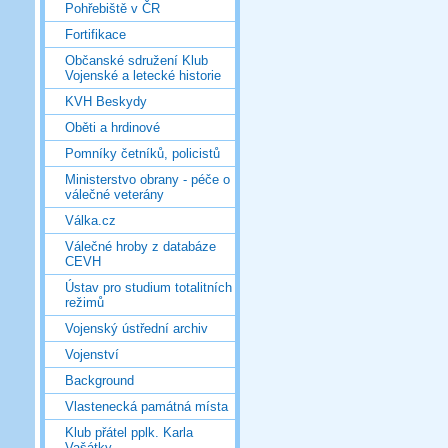
Pohřebiště v ČR
Fortifikace
Občanské sdružení Klub
Vojenské a letecké historie
KVH Beskydy
Oběti a hrdinové
Pomníky četníků, policistů
Ministerstvo obrany - péče o
válečné veterány
Válka.cz
Válečné hroby z databáze
CEVH
Ústav pro studium totalitních
režimů
Vojenský ústřední archiv
Vojenství
Background
Vlastenecká památná místa
Klub přátel pplk. Karla
Vašátky