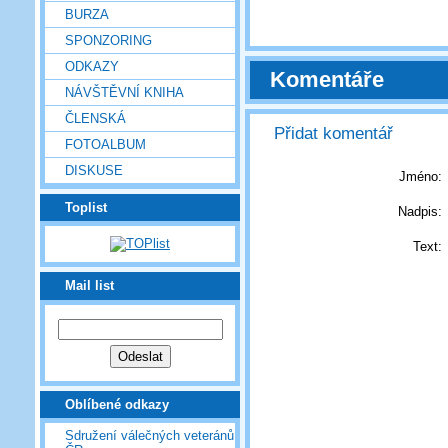
BURZA
SPONZORING
ODKAZY
Komentáře
NÁVŠTĚVNÍ KNIHA
ČLENSKÁ
Přidat komentář
FOTOALBUM
DISKUSE
Jméno:
Toplist
Nadpis:
Text:
Mail list
Oblíbené odkazy
Sdružení válečných veteránů