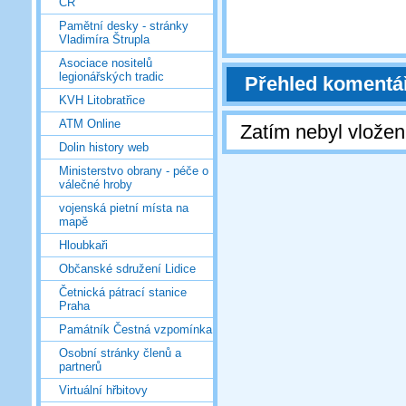
ČR
Pamětní desky - stránky
Vladimíra Štrupla
Asociace nositelů
legionářských tradic
Přehled komentá
KVH Litobratřice
ATM Online
Zatím nebyl vlože
Dolin history web
Ministerstvo obrany - péče o
válečné hroby
vojenská pietní místa na
mapě
Hloubkaři
Občanské sdružení Lidice
Četnická pátrací stanice
Praha
Památník Čestná vzpomínka
Osobní stránky členů a
partnerů
Virtuální hřbitovy