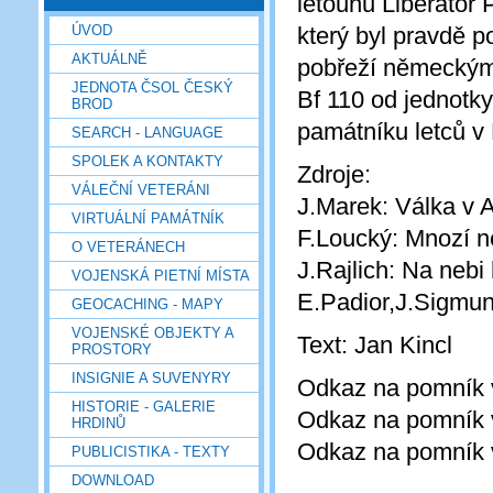
letounu Liberator
ÚVOD
který byl pravdě p
AKTUÁLNĚ
pobřeží německým
JEDNOTA ČSOL ČESKÝ
Bf 110 od jednotk
BROD
památníku letců 
SEARCH - LANGUAGE
SPOLEK A KONTAKTY
Zdroje:
VÁLEČNÍ VETERÁNI
J.Marek: Válka v A
VIRTUÁLNÍ PAMÁTNÍK
F.Loucký: Mnozí n
O VETERÁNECH
J.Rajlich: Na nebi
VOJENSKÁ PIETNÍ MÍSTA
E.Padior,J.Sigmund
GEOCACHING - MAPY
VOJENSKÉ OBJEKTY A
Text: Jan Kincl
PROSTORY
INSIGNIE A SUVENYRY
Odkaz na pomník 
HISTORIE - GALERIE
Odkaz na pomník v
HRDINŮ
Odkaz na pomník 
PUBLICISTIKA - TEXTY
DOWNLOAD