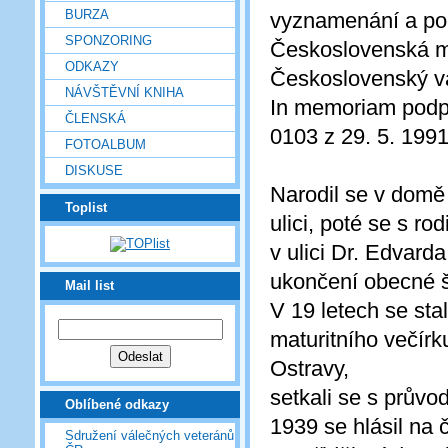
BURZA
vyznamenání a po
SPONZORING
Československá me
ODKAZY
Československý v
NÁVŠTĚVNÍ KNIHA
In memoriam podp
ČLENSKÁ
0103 z 29. 5. 1991
FOTOALBUM
DISKUSE
Narodil se v domě
Toplist
ulici, poté se s ro
v ulici Dr. Edvard
ukončení obecné šk
Mail list
V 19 letech se sta
maturitního večírk
Ostravy,
setkali se s průvo
Oblíbené odkazy
1939 se hlásil na
Sdružení válečných veteránů