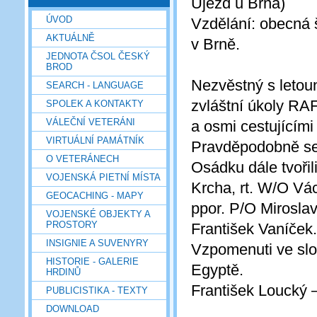
Újezd u Brna)
ÚVOD
Vzdělání: obecná 
AKTUÁLNĚ
v Brně.
JEDNOTA ČSOL ČESKÝ
BROD
Nezvěstný s letou
SEARCH - LANGUAGE
zvláštní úkoly RA
SPOLEK A KONTAKTY
VÁLEČNÍ VETERÁNI
a osmi cestujícími
VIRTUÁLNÍ PAMÁTNÍK
Pravděpodobně se
O VETERÁNECH
Osádku dále tvořil
VOJENSKÁ PIETNÍ MÍSTA
Krcha, rt. W/O Vá
GEOCACHING - MAPY
ppor. P/O Mirosla
VOJENSKÉ OBJEKTY A
PROSTORY
František Vaníček.
INSIGNIE A SUVENYRY
Vzpomenuti ve slo
HISTORIE - GALERIE
Egyptě.
HRDINŮ
František Loucký –
PUBLICISTIKA - TEXTY
DOWNLOAD