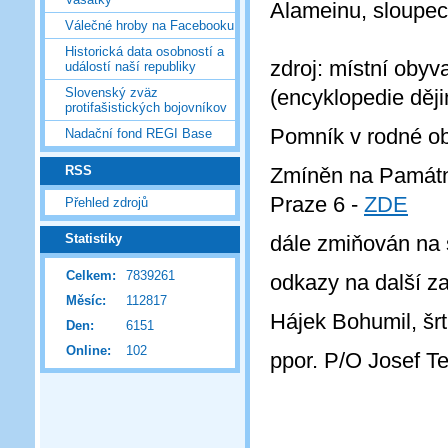
Alameinu, sloupec
Válečné hroby na Facebooku
Historická data osobností a
zdroj: místní oby
událostí naší republiky
(encyklopedie děj
Slovenský zväz
protifašistických bojovníkov
Pomník v rodné ob
Nadační fond REGI Base
RSS
Zmíněn na Památní
Praze 6 -
ZDE
Přehled zdrojů
dále zmiňován na 
Statistiky
Celkem:
7839261
odkazy na další z
Měsíc:
112817
Hájek Bohumil, šrt
Den:
6151
Online:
102
ppor. P/O Josef T