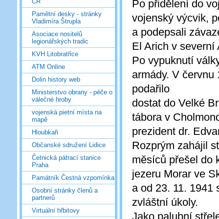
Po přidělení do vo
ČR
Pamětní desky - stránky
vojenský výcvik, p
Vladimíra Štrupla
a podepsali závaze
Asociace nositelů
legionářských tradic
El Arich v severní 
KVH Litobratřice
Po vypuknutí války
ATM Online
armády. V červnu 1
Dolin history web
podařilo
Ministerstvo obrany - péče o
válečné hroby
dostat do Velké Br
vojenská pietní místa na
tábora v Cholmonde
mapě
prezident dr. Edv
Hloubkaři
Rozprým zahájil st
Občanské sdružení Lidice
měsíců přešel do k
Četnická pátrací stanice
Praha
jezeru Morar ve Sk
Památník Čestná vzpomínka
a od 23. 11. 1941 s
Osobní stránky členů a
partnerů
zvláštní úkoly.
Virtuální hřbitovy
Jako palubní střel