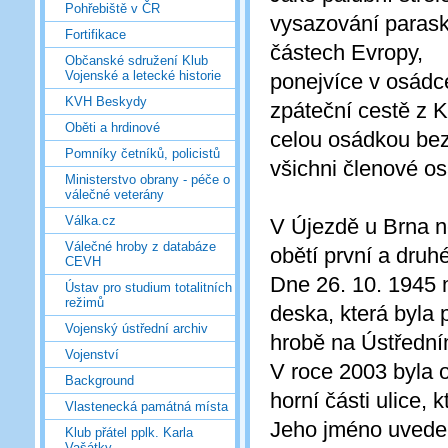
Pohřebiště v ČR
vysazování parasku
Fortifikace
částech Evropy,
Občanské sdružení Klub
Vojenské a letecké historie
ponejvíce v osádce
KVH Beskydy
zpáteční cestě z K
Oběti a hrdinové
celou osádkou bez
Pomníky četníků, policistů
všichni členové os
Ministerstvo obrany - péče o
válečné veterány
Válka.cz
V Újezdě u Brna n
Válečné hroby z databáze
obětí první a druh
CEVH
Dne 26. 10. 1945 
Ústav pro studium totalitních
režimů
deska, která byla
Vojenský ústřední archiv
hrobě na Ústřední
Vojenství
V roce 2003 byla 
Background
horní části ulice, 
Vlastenecká památná místa
Jeho jméno uvede
Klub přátel pplk. Karla
Vašátky