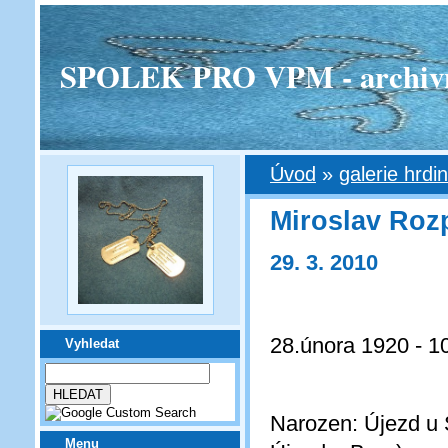
SPOLEK PRO VPM - archivní v
Úvod
»
galerie hrdi
Miroslav Roz
29. 3. 2010
28.února 1920 - 1
Vyhledat
Narozen: Újezd u 
Menu