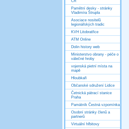
ČR
Pamětní desky - stránky
Vladimíra Štrupla
Asociace nositelů
legionářských tradic
KVH Litobratřice
ATM Online
Dolin history web
Ministerstvo obrany - péče o
válečné hroby
vojenská pietní místa na
mapě
Hloubkaři
Občanské sdružení Lidice
Četnická pátrací stanice
Praha
Památník Čestná vzpomínka
Osobní stránky členů a
partnerů
Virtuální hřbitovy