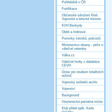
Pohřebiště v ČR
Fortifikace
Občanské sdružení Klub
Vojenské a letecké historie
KVH Beskydy
Oběti a hrdinové
Pomníky četníků, policistů
Ministerstvo obrany - péče o
válečné veterány
Válka.cz
Válečné hroby z databáze
CEVH
Ústav pro studium totalitních
režimů
Vojenský ústřední archiv
Vojenství
Background
Vlastenecká památná místa
Klub přátel pplk. Karla
Vašátky