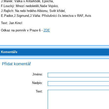
J.Marek: Válka v Antarktidě, Epocha,
F.Loucký: Mnozí nedoletěli,Naše Vojsko,
J.Rajlich: Na nebi hrdého Albionu, Svět křídel,
E.Padior,J.Sigmund,J.Váňa: Příslušníci čs.letectva v RAF, Avis
Text: Jan Kincl
Odkaz na pomník v Praze 6 -
ZDE
Komentáře
Přidat komentář
Jméno:
Nadpis:
Text: