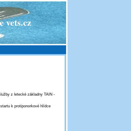
 vets.cz
služby z letecké základny TAIN -
 startu k protiponorkové hlídce