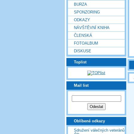
BURZA
SPONZORING
ODKAZY
NÁVŠTĚVNÍ KNIHA
ČLENSKÁ
FOTOALBUM
DISKUSE
Toplist
Mail list
Oblíbené odkazy
Sdružení válečných veteránů