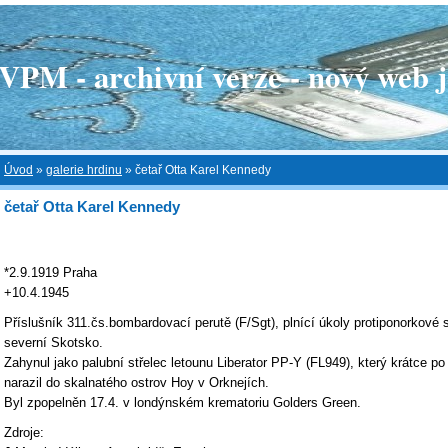
 - archivní verze - nový web je
Úvod
»
galerie hrdinu
»
četař Otta Karel Kennedy
četař Otta Karel Kennedy
*2.9.1919 Praha
+10.4.1945
Příslušník 311.čs.bombardovací perutě (F/Sgt), plnící úkoly protiponorkové 
severní Skotsko.
Zahynul jako palubní střelec letounu Liberator PP-Y (FL949), který krátce po
narazil do skalnatého ostrov Hoy v Orknejích.
Byl zpopelněn 17.4. v londýnském krematoriu Golders Green.
Zdroje: