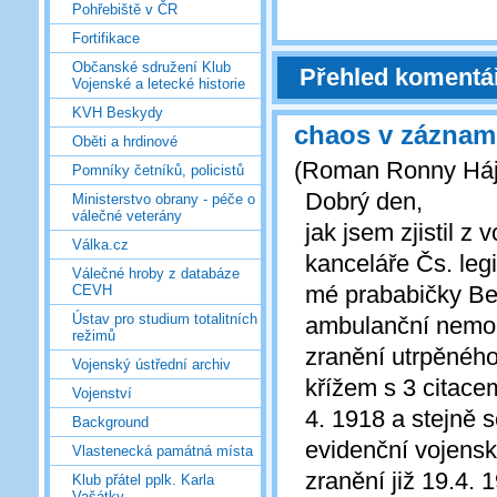
Pohřebiště v ČR
Fortifikace
Občanské sdružení Klub
Přehled komentá
Vojenské a letecké historie
KVH Beskydy
chaos v zázna
Oběti a hrdinové
(
Roman Ronny Há
Pomníky četníků, policistů
Dobrý den,
Ministerstvo obrany - péče o
válečné veterány
jak jsem zjistil 
Válka.cz
kanceláře Čs. leg
Válečné hroby z databáze
mé prababičky Be
CEVH
Ústav pro studium totalitních
ambulanční nemoc
režimů
zranění utrpěného
Vojenský ústřední archiv
křížem s 3 citace
Vojenství
4. 1918 a stejně s
Background
evidenční vojens
Vlastenecká památná místa
zranění již 19.4. 
Klub přátel pplk. Karla
Vašátky