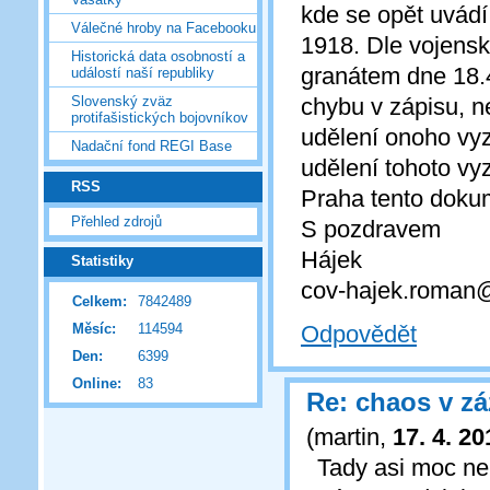
kde se opět uvádí
Válečné hroby na Facebooku
1918. Dle vojens
Historická data osobností a
granátem dne 18.4
událostí naší republiky
chybu v zápisu, n
Slovenský zväz
protifašistických bojovníkov
udělení onoho vy
Nadační fond REGI Base
udělení tohoto vy
RSS
Praha tento doku
Přehled zdrojů
S pozdravem
Hájek
Statistiky
cov-hajek.roman
Celkem:
7842489
Měsíc:
114594
Odpovědět
Den:
6399
Online:
83
Re: chaos v z
(
martin
,
17. 4. 20
Tady asi moc n