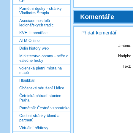
ČR
Pamětní desky - stránky
Vladimíra Štrupla
Komentáře
Asociace nositelů
legionářských tradic
Přidat komentář
KVH Litobratřice
ATM Online
Jméno:
Dolin history web
Nadpis:
Ministerstvo obrany - péče o
válečné hroby
Text:
vojenská pietní místa na
mapě
Hloubkaři
Občanské sdružení Lidice
Četnická pátrací stanice
Praha
Památník Čestná vzpomínka
Osobní stránky členů a
partnerů
Virtuální hřbitovy