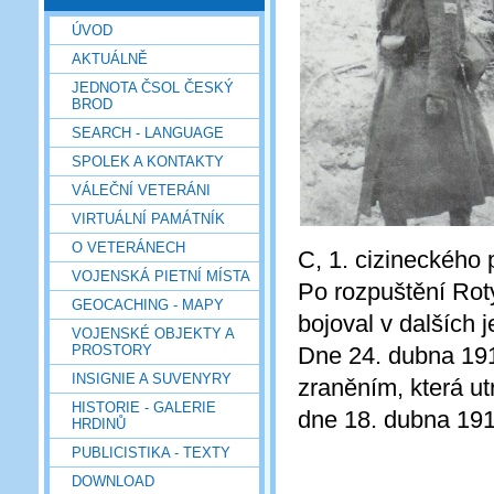
ÚVOD
AKTUÁLNĚ
JEDNOTA ČSOL ČESKÝ
BROD
SEARCH - LANGUAGE
SPOLEK A KONTAKTY
VÁLEČNÍ VETERÁNI
VIRTUÁLNÍ PAMÁTNÍK
O VETERÁNECH
C, 1. cizineckého 
VOJENSKÁ PIETNÍ MÍSTA
Po rozpuštění Rot
GEOCACHING - MAPY
bojoval v dalších 
VOJENSKÉ OBJEKTY A
PROSTORY
Dne 24. dubna 191
INSIGNIE A SUVENYRY
zraněním, která u
HISTORIE - GALERIE
dne 18. dubna 191
HRDINŮ
PUBLICISTIKA - TEXTY
DOWNLOAD