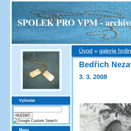
SPOLEK PRO VPM - archivní v
Úvod
»
galerie hrdi
Bedřich Neza
3. 3. 2008
Vyhledat
Menu