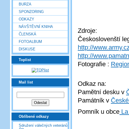
BURZA
SPONZORING
ODKAZY
NÁVŠTĚVNÍ KNIHA
Zdroje:
ČLENSKÁ
Českoslovenští leg
FOTOALBUM
http://www.army.c
DISKUSE
http://www.pamatn
Toplist
Fotografie :
Regio
Mail list
Odkaz na:
Pamětní desku v
Památník v
České
Pomník u obce
La 
Oblíbené odkazy
Sdružení válečných veteránů