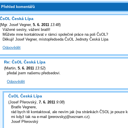
Přehled komentářů
ČsOL Česká Lípa
(
Mgr. Josef Vegner
,
5. 6. 2011
13:48
)
Vážené sestry, vážení bratři!
Můžete mne kontaktovat v rámci společné práce na poli ČsOL?
Děkuji! Josef Vegner, místopředseda ČsOL Jednoty Česká Lípa
Odpovědět
Re: ČsOL Česká Lípa
(
Martin
,
5. 6. 2011
13:52
)
předal jsem našemu předsedovi.
Odpovědět
ČsOL Česká Lípa
(
Josef Přerovský
,
7. 6. 2011
9:08
)
Bratře Vegnere,
rád bych tě kontaktoval, ale nevím jak (na stránkách ČSOL je pouze 
mi když tak na e-mail (prerovskyj@seznam.cz).
Josef Přerovský