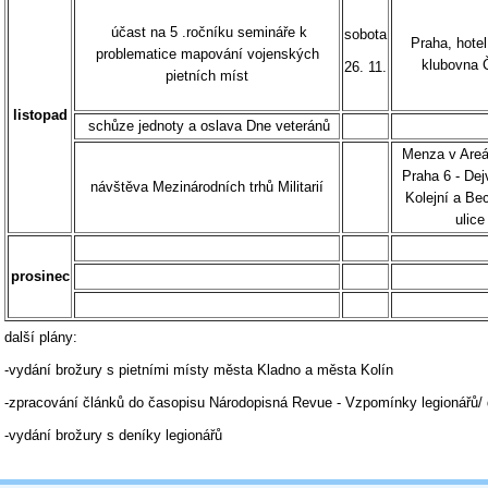
účast na 5 .ročníku semináře k
sobota
Praha, hotel
problematice mapování vojenských
klubovna
26. 11.
pietních míst
listopad
schůze jednoty a oslava Dne veteránů
Menza v Are
Praha 6 - Dej
návštěva Mezinárodních trhů Militarií
Kolejní a Be
ulice
prosinec
další plány:
-vydání brožury s pietními místy města Kladno a města Kolín
-zpracování článků do časopisu Národopisná Revue - Vzpomínky legionářů/
-vydání brožury s deníky legionářů