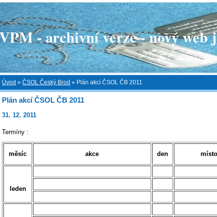
 - archivní verze - nový web je
Úvod
»
ČSOL Český Brod
»
Plán akcí ČSOL ČB 2011
Plán akcí ČSOL ČB 2011
31. 12. 2011
Termíny :
měsíc
akce
den
míst
leden