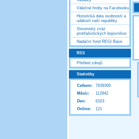
Válečné hroby na Facebooku
Historická data osobností a
událostí naší republiky
Slovenský zväz
protifašistických bojovníkov
Nadační fond REGI Base
RSS
Přehled zdrojů
Statistiky
Celkem:
7839300
Měsíc:
112842
Den:
6163
Online:
121