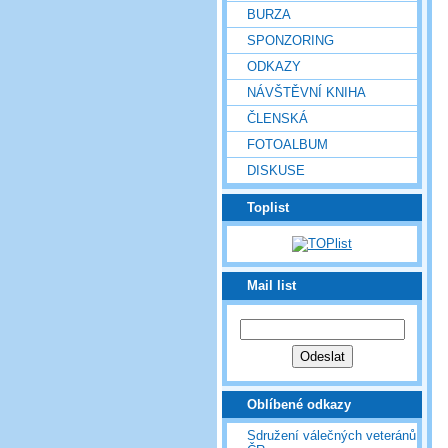
BURZA
SPONZORING
ODKAZY
NÁVŠTĚVNÍ KNIHA
ČLENSKÁ
FOTOALBUM
DISKUSE
Toplist
Mail list
Oblíbené odkazy
Sdružení válečných veteránů