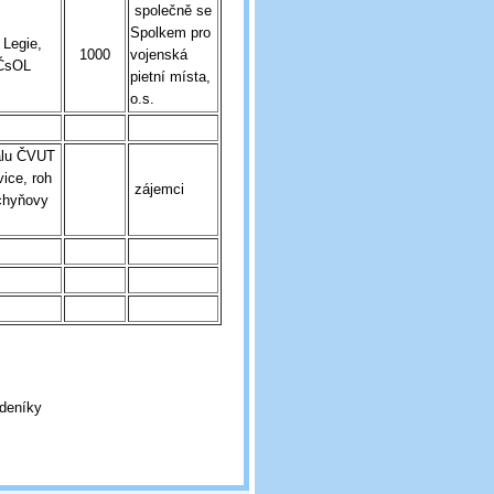
společně se
Spolkem pro
 Legie,
1000
vojenská
 ČsOL
pietní místa,
o.s.
álu ČVUT
vice, roh
zájemci
chyňovy
 deníky