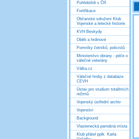
Pohřebiště v ČR
Fortifikace
Občanské sdružení Klub
Vojenské a letecké historie
KVH Beskydy
Oběti a hrdinové
Pomníky četníků, policistů
Ministerstvo obrany - péče o
válečné veterány
Válka.cz
Válečné hroby z databáze
CEVH
Ústav pro studium totalitních
režimů
Vojenský ústřední archiv
Vojenství
Background
Vlastenecká památná místa
Klub přátel pplk. Karla
Vašátky