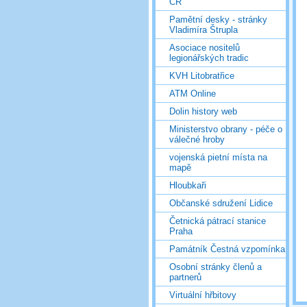
ČR
Pamětní desky - stránky
Vladimíra Štrupla
Asociace nositelů
legionářských tradic
KVH Litobratřice
ATM Online
Dolin history web
Ministerstvo obrany - péče o
válečné hroby
vojenská pietní místa na
mapě
Hloubkaři
Občanské sdružení Lidice
Četnická pátrací stanice
Praha
Památník Čestná vzpomínka
Osobní stránky členů a
partnerů
Virtuální hřbitovy