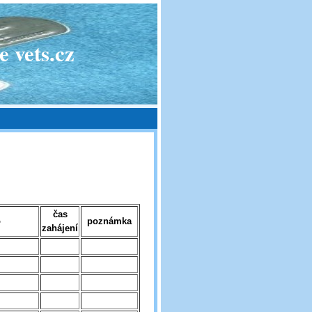
 vets.cz
čas
o
poznámka
zahájení