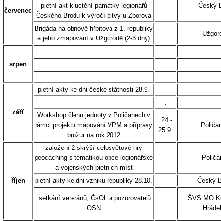
pietní akt k uctění památky legionářů
Český B
červenec
Českého Brodu k výročí bitvy u Zborova
Brigáda na obnově hřbitova z 1. republiky
Užgor
a jeho zmapování v Užgorodě (2-3 dny)
srpen
pietní akty ke dni české státnosti 28.9.
.
září
Workshop členů jednoty v Poličanech v
24 -
rámci projektu mapování VPM a přípravy
Poliča
25.9.
brožur na rok 2012
založení 2 skrýší celosvětové hry
geocaching s tématikou obce legionářské
Poliča
a vojenských pietních míst
říjen
pietní akty ke dni vzniku republiky 28.10.
Český B
setkání veteránů, ČsOL a pozorovatelů
ŠVS MO Ko
OSN
Hráde