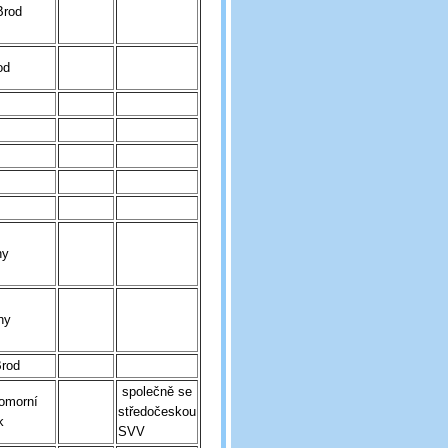
rod
od
ny
ny
rod
společně se
morní
středočeskou
k
SVV