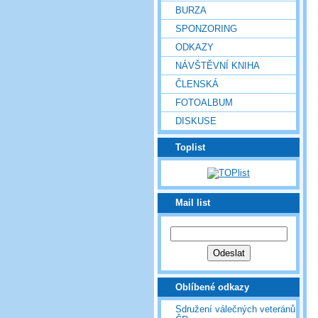
BURZA
SPONZORING
ODKAZY
NÁVŠTĚVNÍ KNIHA
ČLENSKÁ
FOTOALBUM
DISKUSE
Toplist
Mail list
Oblíbené odkazy
Sdružení válečných veteránů