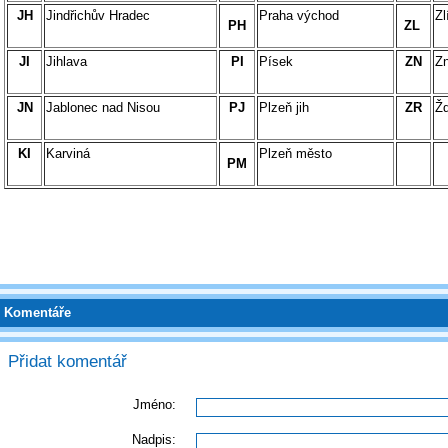
JH
Jindřichův Hradec
Praha východ
Zl
PH
ZL
JI
Jihlava
PI
Písek
ZN
Z
JN
Jablonec nad Nisou
PJ
Plzeň jih
ZR
Ž
KI
Karviná
Plzeň město
PM
Komentáře
Přidat komentář
Jméno:
Nadpis: