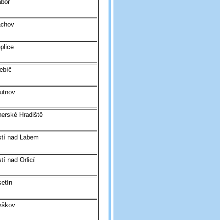
ábor
achov
plice
ebíč
utnov
erské Hradiště
stí nad Labem
tí nad Orlicí
etín
yškov