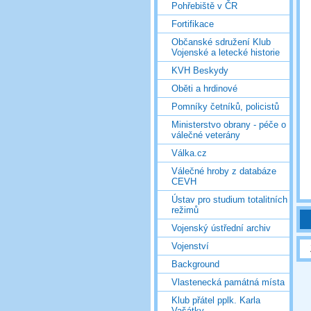
Pohřebiště v ČR
Fortifikace
Občanské sdružení Klub
Vojenské a letecké historie
KVH Beskydy
Oběti a hrdinové
Pomníky četníků, policistů
Ministerstvo obrany - péče o
válečné veterány
Válka.cz
Válečné hroby z databáze
CEVH
Ústav pro studium totalitních
režimů
Vojenský ústřední archiv
Vojenství
Background
Vlastenecká památná místa
Klub přátel pplk. Karla
Vašátky