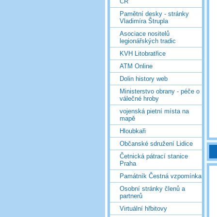
ČR
Pamětní desky - stránky
Vladimíra Štrupla
Asociace nositelů
legionářských tradic
KVH Litobratřice
ATM Online
Dolin history web
Ministerstvo obrany - péče o
válečné hroby
vojenská pietní místa na
mapě
Hloubkaři
Občanské sdružení Lidice
Četnická pátrací stanice
Praha
Památník Čestná vzpomínka
Osobní stránky členů a
partnerů
Virtuální hřbitovy