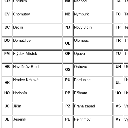
CR
Chrudim
NA
Náchod
TA
T
CV
Chomutov
NB
Nymburk
TC
T
DC
Děčín
NJ
Nový Jičín
TP
Te
DO
Domažlice
Olomouc
TR
Tř
OL
FM
Frýdek Místek
OP
Opava
TU
Tr
HB
Havlíčkův Brod
Ostrava
UH
Uh
OS
Hradec Králové
PU
Pardubice
Ú
HK
UL
HO
Hodonín
PB
Příbram
UO
Ús
JC
Jičín
PZ
Praha západ
VS
Vs
JE
Jeseník
PE
Pelhřimov
VY
V