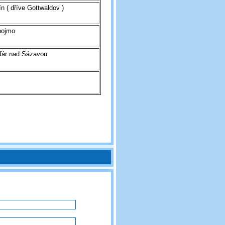
ín ( dříve Gottwaldov )
nojmo
ďár nad Sázavou