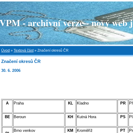
 - archivní verze - nový web je
Úvod
»
Textová část
»
Značení okresů ČR
Značení okresů ČR
30. 6. 2006
A
Praha
KL
Kladno
PR
Př
BE
Beroun
KH
Kutná Hora
PS
Pl
Brno venkov
KM
Kroměříž
PT
Pr