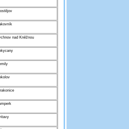
ostějov
akovník
ychnov nad Kněžnou
okycany
emily
okolov
rakonice
umperk
itavy