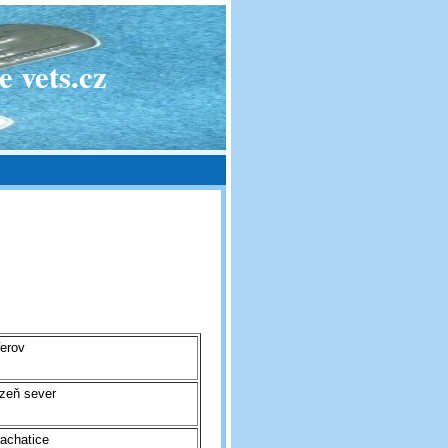
 vets.cz
erov
zeň sever
achatice