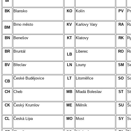
BI
BK
Blansko
KO
Kolín
PV
Pr
Brno město
KV
Karlovy Vary
RA
R
BM
BN
Benešov
KT
Klatovy
RK
R
BR
Bruntál
Liberec
RO
R
LB
BV
Břeclav
LN
Louny
SM
S
České Budějovice
LT
Litoměřice
SO
S
CB
CH
Cheb
MB
Mladá Boleslav
ST
St
CK
Český Krumlov
ME
Mělník
SU
Š
CL
Česká Lípa
MO
Most
SY
Sv