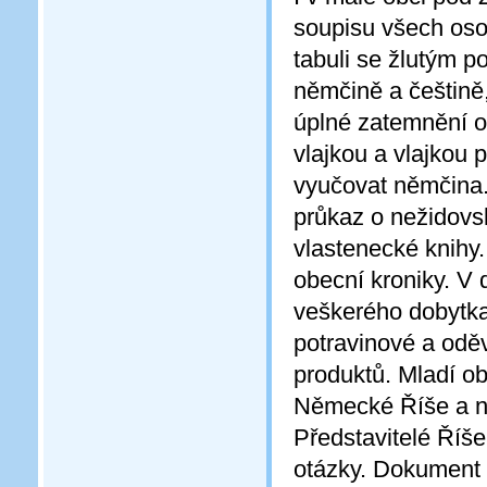
soupisu všech oso
tabuli se žlutým 
němčině a češtině
úplné zatemnění o
vlajkou a vlajkou 
vyučovat němčina. 
průkaz o nežidovs
vlastenecké knihy.
obecní kroniky. V
veškerého dobytka
potravinové a odě
produktů. Mladí o
Německé Říše a na
Představitelé Říš
otázky. Dokument s