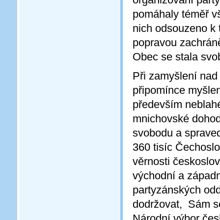
pomáhaly téměř vš
nich odsouzeno k 
popravou zachráně
Obec se stala svo
Při zamyšlení nad 
připomínce myšlen
především neblahé
mnichovské dohody
svobodu a spravedl
360 tisíc Čechosl
věrnosti českoslo
východní a západní
partyzánských oddí
dodržovat, Sám se
Národní výbor čes