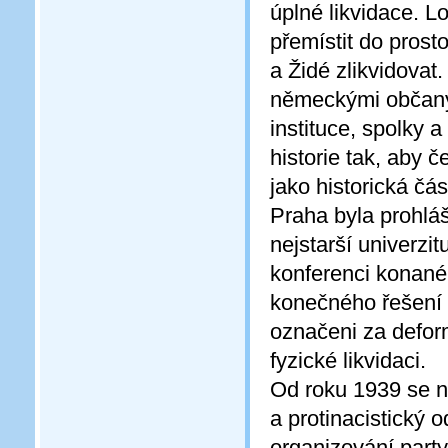
úplné likvidace. L
přemístit do prost
a Židé zlikvidova
německými občany. 
instituce, spolky 
historie tak, aby 
jako historická č
Praha byla prohlá
nejstarší univerzi
konferenci konané
konečného řešení 
označeni za deform
fyzické likvidaci.
Od roku 1939 se n
a protinacistický 
organizování part