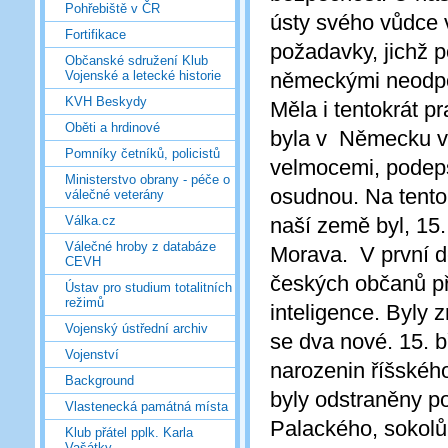
Pohřebiště v ČR
ústy svého vůdce 
Fortifikace
požadavky, jichž 
Občanské sdružení Klub
německými neodpov
Vojenské a letecké historie
KVH Beskydy
Měla i tentokrát p
Oběti a hrdinové
byla v Německu v
Pomníky četníků, policistů
velmocemi, podeps
Ministerstvo obrany - péče o
osudnou. Na tent
válečné veterány
naší země byl, 15
Válka.cz
Válečné hroby z databáze
Morava. V první d
CEVH
českých občanů př
Ústav pro studium totalitních
režimů
inteligence. Byly 
Vojenský ústřední archiv
se dva nové. 15. 
Vojenství
narozenin říšského 
Background
byly odstraněny p
Vlastenecká památná místa
Palackého, sokolů
Klub přátel pplk. Karla
Vašátky