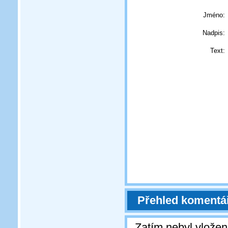
Jméno:
Nadpis:
Text:
Přehled komentá
Zatím nebyl vlože