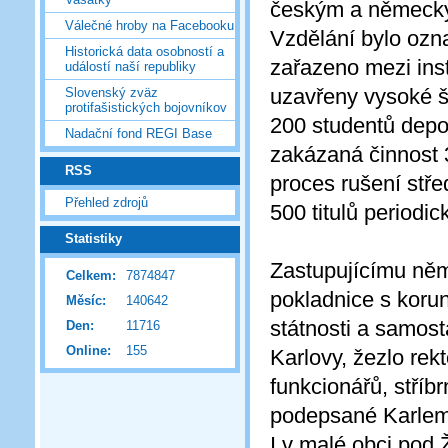
českým a německý
Válečné hroby na Facebooku
Vzdělání bylo oz
Historická data osobností a
zařazeno mezi inst
událostí naší republiky
uzavřeny vysoké šk
Slovenský zväz
protifašistických bojovníkov
200 studentů depo
Nadační fond REGI Base
zakázaná činnost 3
RSS
proces rušení stř
Přehled zdrojů
500 titulů periodic
Statistiky
Zastupujícímu něm
Celkem:
7874847
pokladnice s korun
Měsíc:
140642
státnosti a samos
Den:
11716
Online:
155
Karlovy, žezlo rek
funkcionářů, stříbr
podepsané Karlem 
I v malé obci pod 