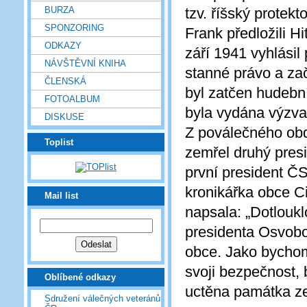
BURZA
tzv. říšský protek
SPONZORING
Frank předložili Hi
ODKAZY
září 1941 vyhlásil
NÁVŠTĚVNÍ KNIHA
stanné právo a za
ČLENSKÁ
byl zatčen hudební
FOTOALBUM
byla vydána výzva
DISKUSE
Z poválečného ob
Toplist
zemřel druhý pres
první president ČS
kronikářka obce Ci
Mail list
napsala: „Dotlouklo
presidenta Osvobo
obce. Jako bychom v
svoji bezpečnost,
Oblíbené odkazy
uctěna památka ze
Sdružení válečných veteránů