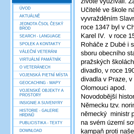
životě využívali. Zá
ÚVOD
Učitelé ve škole n
AKTUÁLNĚ
vyvražděním Slavní
JEDNOTA ČSOL ČESKÝ
roce 1347 byl v C
BROD
Karel IV. v roce 1
SEARCH - LANGUAGE
Roháče z Dubé i s
SPOLEK A KONTAKTY
VÁLEČNÍ VETERÁNI
sboru obecního st
VIRTUÁLNÍ PAMÁTNÍK
pražských školách,
O VETERÁNECH
divadlo, v roce 1
VOJENSKÁ PIETNÍ MÍSTA
divadla v Praze, v
GEOCACHING - MAPY
Olomouci apod.
VOJENSKÉ OBJEKTY A
PROSTORY
Novodobější histo
INSIGNIE A SUVENYRY
Německu tzv. nori
HISTORIE - GALERIE
německý ministr p
HRDINŮ
na svém území sově
PUBLICISTIKA - TEXTY
kampaň proti našem
DOWNLOAD