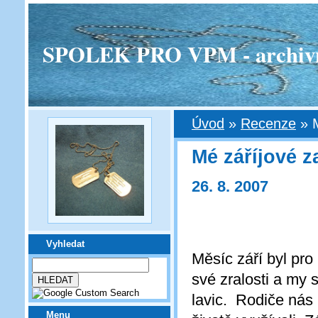
SPOLEK PRO VPM - archivní v
Úvod
»
Recenze
»
Mé záříjové z
26. 8. 2007
Vyhledat
Měsíc září byl pr
své zralosti a my s
lavic. Rodiče nás
Menu