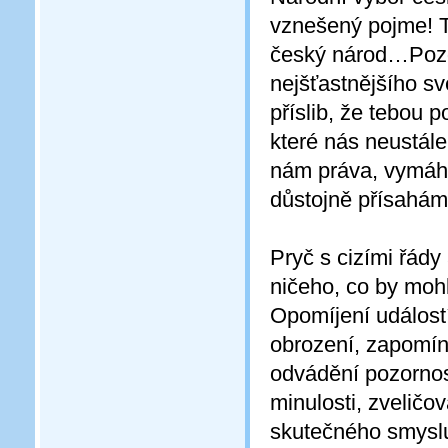
vznešený pojme! Tř
český národ…Pozd
nejšťastnějšího sv
příslib, že tebou 
které nás neustále
nám práva, vymáháš
důstojně přísahám
Pryč s cizími řády
ničeho, co by mohl
Opomíjení událostí
obrození, zapomíná
odvádění pozornos
minulosti, zveličo
skutečného smyslu