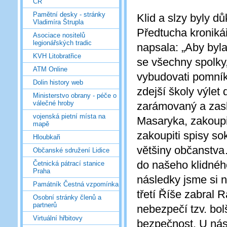
ČR
Pamětní desky - stránky
Klid a slzy byly d
Vladimíra Štrupla
Předtucha kronikář
Asociace nositelů
legionářských tradic
napsala: „Aby byla
KVH Litobratřice
se všechny spolky,
ATM Online
vybudovati pomník
Dolin history web
zdejší školy výlet
Ministerstvo obrany - péče o
válečné hroby
zarámovaný a zask
vojenská pietní místa na
Masaryka, zakoupit
mapě
zakoupiti spisy s
Hloubkaři
většiny občanstva
Občanské sdružení Lidice
do našeho klidnéh
Četnická pátrací stanice
Praha
následky jsme si n
Památník Čestná vzpomínka
třetí Říše zabral
Osobní stránky členů a
partnerů
nebezpečí tzv. bo
Virtuální hřbitovy
bezpečnost. U nás 