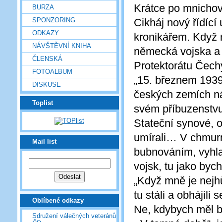
Krátce po mnichov
BURZA
SPONZORING
Cikháj nový řídící 
ODKAZY
kronikářem. Když 
NÁVŠTĚVNÍ KNIHA
německá vojska a ř
ČLENSKÁ
Protektorátu Čech
FOTOALBUM
„15. březnem 1939
DISKUSE
českých zemích ná
Toplist
svém příbuzenstvu
Stateční synové, o
umírali… V chmurn
Mail list
bubnováním, vyhlaš
vojsk, tu jako byc
„Když mně je nejhů
tu stáli a obhájili
Oblíbené odkazy
Ne, kdybych měl b
Sdružení válečných veteránů