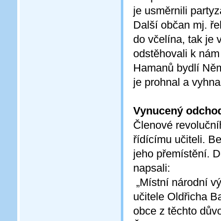
je usměrnili part
Další občan mj. ř
do včelína, tak je
odstěhovali k nám
Hamanů bydlí Něm
je prohnal a vyhn
Vynucený odchod
Členové revolučníh
řídícímu učiteli. 
jeho přemístění. D
napsali:
„Místní národní vý
učitele Oldřicha B
obce z těchto dův