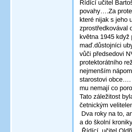
Řídící učitel Barto
povahy….Za protekt
které nijak s jeho
zprostředkovával
května 1945 když p
maď.důstojníci ub
vůči předsedovi N
protektorátního re
nejmenším nápomo
starostovi obce…. 
mu nemají co porou
Tato záležitost b
četnickým velite
Dva roky na to, an
a do školní kronik
„Řídící učitel Old