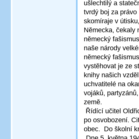
ušlechtilý a stateč
tvrdý boj za právo
skomíraje v útisku
Německa, čekaly n
německý fašismus r
naše národy velkému
německý fašismus n
vystěhovat je ze st
knihy našich vzděla
uchvatitelé na ok
vojáků, partyzánů
země.
Řídící učitel Oldř
po osvobození. Cito
obec. Do školní kr
„Dne 5. května 19