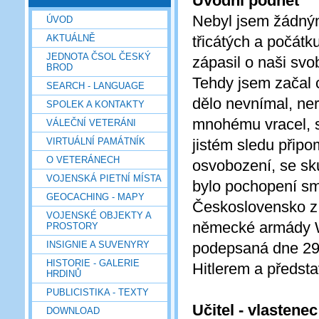
Úvodní podnět
Nebyl jsem žádným
ÚVOD
AKTUÁLNĚ
třicátých a počátku
JEDNOTA ČSOL ČESKÝ
zápasil o naši svo
BROD
Tehdy jsem začal c
SEARCH - LANGUAGE
dělo nevnímal, ne
SPOLEK A KONTAKTY
mnohému vracel, sr
VÁLEČNÍ VETERÁNI
VIRTUÁLNÍ PAMÁTNÍK
jistém sledu připo
O VETERÁNECH
osvobození, se sk
VOJENSKÁ PIETNÍ MÍSTA
bylo pochopení sm
GEOCACHING - MAPY
Československo z 2
VOJENSKÉ OBJEKTY A
německé armády W
PROSTORY
INSIGNIE A SUVENYRY
podepsaná dne 29
HISTORIE - GALERIE
Hitlerem a představ
HRDINŮ
PUBLICISTIKA - TEXTY
Učitel - vlastenec
DOWNLOAD