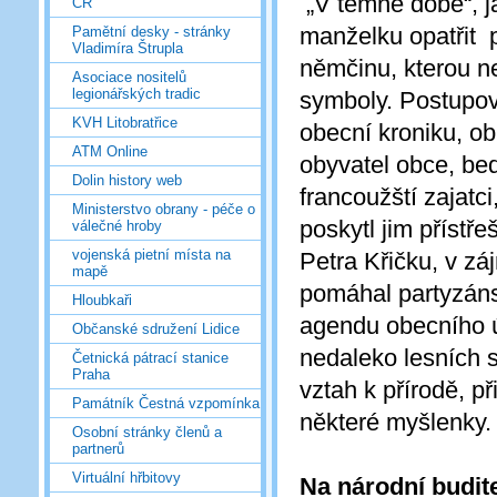
„V temné době“, ja
ČR
manželku opatřit 
Pamětní desky - stránky
Vladimíra Štrupla
němčinu, kterou ne
Asociace nositelů
legionářských tradic
symboly. Postupov
KVH Litobratřice
obecní kroniku, ob
ATM Online
obyvatel obce, bed
Dolin history web
francoužští zajatc
Ministerstvo obrany - péče o
poskytl jim přístře
válečné hroby
vojenská pietní místa na
Petra Křičku, v zá
mapě
pomáhal partyzáns
Hloubkaři
agendu obecního ú
Občanské sdružení Lidice
nedaleko lesních s
Četnická pátrací stanice
Praha
vztah k přírodě, př
Památník Čestná vzpomínka
některé myšlenky.
Osobní stránky členů a
partnerů
Virtuální hřbitovy
Na národní budit