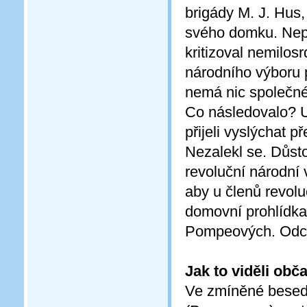
brigády M. J. Hus,
svého domku. Nepo
kritizoval nemilosr
národního výboru 
nemá nic společné
Co následovalo? 
přijeli vyslýchat 
Nezalekl se. Důst
revoluční národní 
aby u členů revol
domovní prohlídka
Pompeových. Odciz
Jak to viděli obč
Ve zmíněné besedě