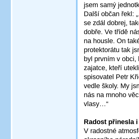
jsem samý jednotk
Další občan řekl: 
se zdál dobrej, tak
dobře. Ve třídě ná
na housle. On také
protektorátu tak j
byl prvním v obci,
zajatce, kteří ute
spisovatel Petr Kř
vedle školy. My js
nás na mnoho věcí 
vlasy…“
Radost přinesla 
V radostné atmosf