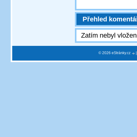
Přehled komentá
Zatím nebyl vlože
© 2026 eStránky.cz