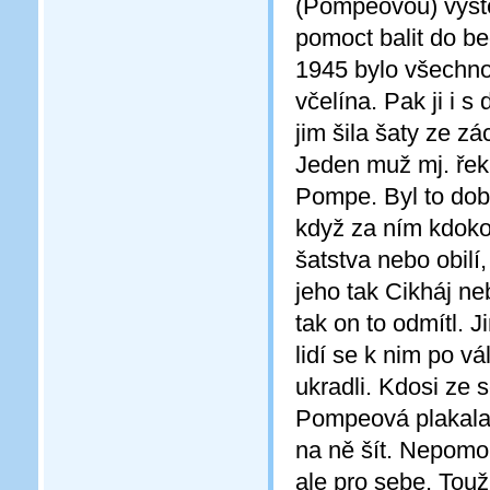
(Pompeovou) vystěh
pomoct balit do b
1945 bylo všechno
včelína. Pak ji i 
jim šila šaty ze z
Jeden muž mj. řek
Pompe. Byl to dobr
když za ním kdoko
šatstva nebo obilí
jeho tak Cikháj ne
tak on to odmítl. 
lidí se k nim po v
ukradli. Kdosi ze s
Pompeová plakala a
na ně šít. Nepomohl
ale pro sebe. Touž