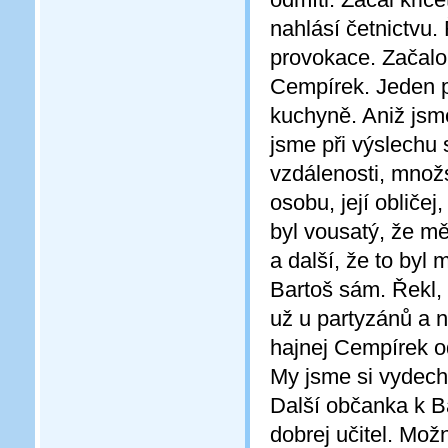
nahlásí četnictvu.
provokace. Začalo 
Cempírek. Jeden p
kuchyně. Aniž jsm
jsme při výslechu
vzdálenosti, množ
osobu, její obličej,
byl vousatý, že měl
a další, že to byl 
Bartoš sám. Řekl, 
už u partyzánů a 
hajnej Cempírek od
My jsme si vydech
Další občanka k Ba
dobrej učitel. Možn