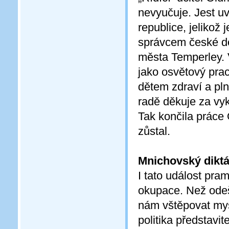
nevyučuje. Jest u
republice, jelikož
správcem české do
města Temperley. 
jako osvětový pra
dětem zdraví a pl
radě děkuje za vy
Tak končila práce 
zůstal.
Mnichovský dikt
I tato událost pr
okupace. Než odeše
nám vštěpovat myšl
politika představi