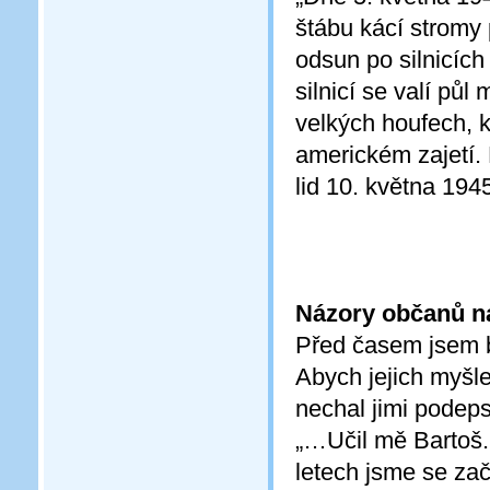
štábu kácí stromy p
odsun po silnicích
silnicí se valí pů
velkých houfech, k
americkém zajetí.
lid 10. května 1945
Názory občanů na
Před časem jsem b
Abych jejich myšl
nechal jimi podepsa
„…Učil mě Bartoš. 
letech jsme se zač