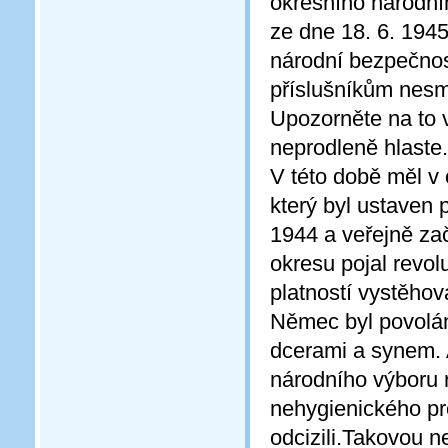
okresního národní
ze dne 18. 6. 1945
národní bezpečnos
příslušníkům nesmí 
Upozorněte na to 
neprodleně hlaste
V této době měl v 
který byl ustaven 
1944 a veřejně za
okresu pojal revo
platností vystěhov
Němec byl povolán
dcerami a synem. 
národního výboru 
nehygienického pro
odcizili.Takovou n