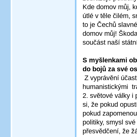
Kde domov můj, kd
útlé v těle čilém, 
to je Čechů slavn
domov můj! Škoda,
součást naší státn
S myšlenkami obr
do bojů za své o
Z vyprávění účastn
humanistickými trad
2. světové války i 
si, že pokud opust
pokud zapomenou či
politiky, smysl sv
přesvědčení, že ž