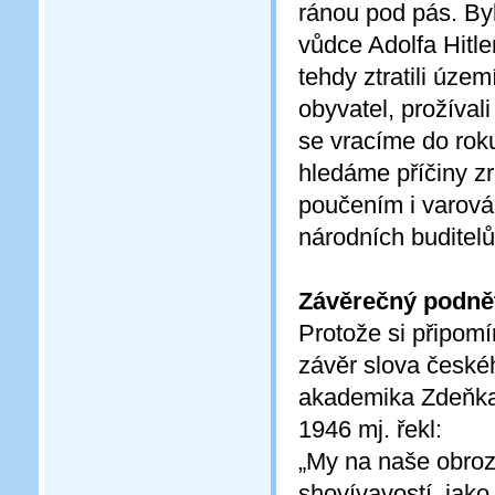
ránou pod pás. By
vůdce Adolfa Hitl
tehdy ztratili úze
obyvatel, prožíval
se vracíme do rok
hledáme příčiny zr
poučením i varován
národních buditelů
Závěrečný podně
Protože si připom
závěr slova českého
akademika Zdeňka 
1946 mj. řekl:
„My na naše obroz
shovívavostí, jak