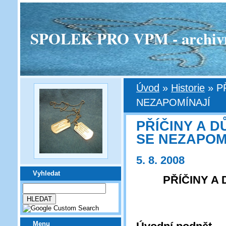
SPOLEK PRO VPM - archivní v
Úvod
»
Historie
»
P
NEZAPOMÍNAJÍ
PŘÍČINY A 
SE NEZAPOM
5. 8. 2008
Vyhledat
PŘÍČINY A
Menu