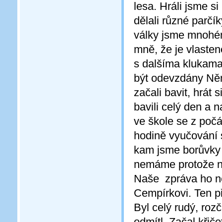
lesa. Hráli jsme s
dělali různé parčí
války jsme mnohému
mně, že je vlasten
s dalšíma klukama
být odevzdány Němc
začali bavit, hrát
bavili celý den a
ve škole se z počát
hodině vyučování s
kam jsme borůvky d
nemáme protože ná
Naše zpráva ho ně
Cempírkovi. Ten př
Byl celý rudý, ro
odmítl. Začal křiče