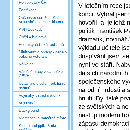
Pohřebiště v ČR
V letošním roce j
Fortifikace
konci. Vybral jsem 
Občanské sdružení Klub
hovořil a jejichž m
Vojenské a letecké historie
politik František 
KVH Beskydy
Oběti a hrdinové
dramatik, novinář 
Pomníky četníků, policistů
výkladu učitele j
Ministerstvo obrany - péče o
dospívání jsem se 
válečné veterány
nyní ve stáří. Nab
Válka.cz
dalších národních 
Válečné hroby z databáze
CEVH
společenského vývo
Ústav pro studium totalitních
režimů
národní hrdosti a
Vojenský ústřední archiv
hnutí. Byl také pr
Vojenství
ze světských a ne 
Background
nástup moderního 
Vlastenecká památná místa
zápasu demokracie 
Klub přátel pplk. Karla
Vašátky