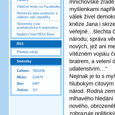
mnichovské zradě,
Válečné hroby na Facebooku
myšlenkami napřík
Historická data osobností a
válek živel demokr
událostí naší republiky
kněze Jana i skrze
Slovenský zväz
protifašistických bojovníkov
veřejné…šlechta če
Nadační fond REGI Base
národu; správa věc
RSS
nových, jež ani me
Přehled zdrojů
vítězném vojsku č
bratrem, a velení 
Statistiky
udatenstvím…“
Celkem:
7841836
Nejinak je to s m
Měsíc:
114479
hlubokým citovým 
Den:
6487
národ. Rodná zem
Online:
157
mlhavého hledání č
nového, obrozenéh
zobrazuje politick