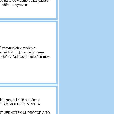
led na to co vlastně válka je.Martin
 se vším se vyrovnal.
ů zahynulých v misích a
u rodiny, ... ). Takže uvítáme
Oběti z řad našich veteránů mezi
ice zahynul řidič obrněného
ALOST VAM MOHU POTVRDIT A
ST JEDNOTEK UNPROFOR A TO