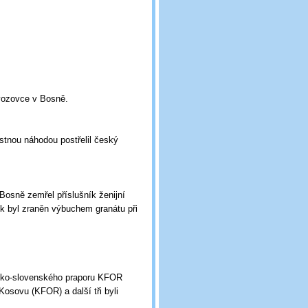
 vozovce v Bosně.
stnou náhodou postřelil český
osně zemřel příslušník ženijní
k byl zraněn výbuchem granátu při
esko-slovenského praporu KFOR
 Kosovu (KFOR) a další tři byli