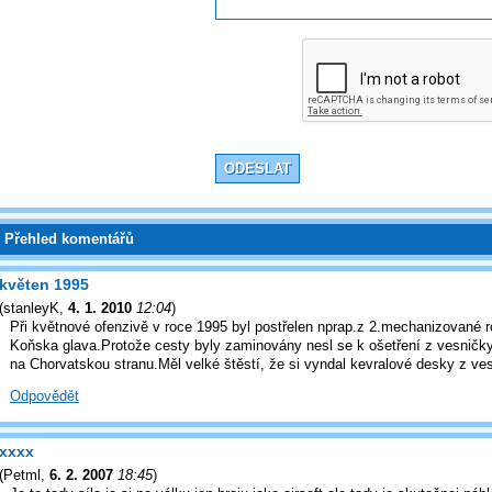
Přehled komentářů
květen 1995
(
stanleyK
,
4. 1. 2010
12:04
)
Při květnové ofenzivě v roce 1995 byl postřelen nprap.z 2.mechanizované r
Koňska glava.Protože cesty byly zaminovány nesl se k ošetření z vesničky
na Chorvatskou stranu.Měl velké štěstí, že si vyndal kevralové desky z ves
Odpovědět
xxxx
(
Petml
,
6. 2. 2007
18:45
)