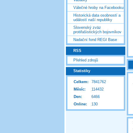
Válečné hroby na Facebooku
Historická data osobností a
událostí naší republiky
Slovenský zväz
protifašistických bojovníkov
Nadační fond REGI Base
RSS
Přehled zdrojů
Statistiky
Celkem:
7841762
Měsíc:
114432
Den:
6466
Online:
130