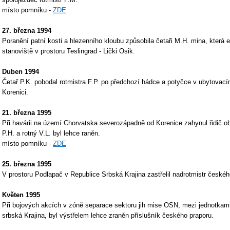
místo pomníku -
ZDE
27. března 1994
Poranění patní kosti a hlezenního kloubu způsobila četaři M.H. mina, která 
stanoviště v prostoru Teslingrad - Lički Osik.
Duben 1994
Četař P.K. pobodal rotmistra F.P. po předchozí hádce a potyčce v ubytovací
Korenici.
21. března 1995
Při havárii na území Chorvatska severozápadně od Korenice zahynul řidič o
P.H. a rotný V.L. byl lehce raněn.
místo pomníku -
ZDE
25. března 1995
V prostoru Podlapač v Republice Srbská Krajina zastřelil nadrotmistr českéh
Květen 1995
Při bojových akcích v zóně separace sektoru jih mise OSN, mezi jednotkami
srbská Krajina, byl výstřelem lehce zraněn příslušník českého praporu.