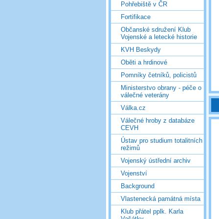
Pohřebiště v ČR
Fortifikace
Občanské sdružení Klub
Vojenské a letecké historie
KVH Beskydy
Oběti a hrdinové
Pomníky četníků, policistů
Ministerstvo obrany - péče o
válečné veterány
Válka.cz
Válečné hroby z databáze
CEVH
Ústav pro studium totalitních
režimů
Vojenský ústřední archiv
Vojenství
Background
Vlastenecká památná místa
Klub přátel pplk. Karla
Vašátky