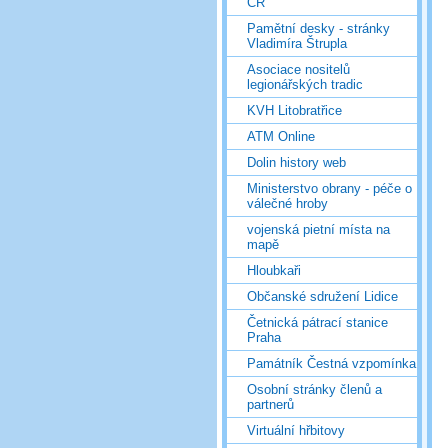
ČR
Pamětní desky - stránky
Vladimíra Štrupla
Asociace nositelů
legionářských tradic
KVH Litobratřice
ATM Online
Dolin history web
Ministerstvo obrany - péče o
válečné hroby
vojenská pietní místa na
mapě
Hloubkaři
Občanské sdružení Lidice
Četnická pátrací stanice
Praha
Památník Čestná vzpomínka
Osobní stránky členů a
partnerů
Virtuální hřbitovy