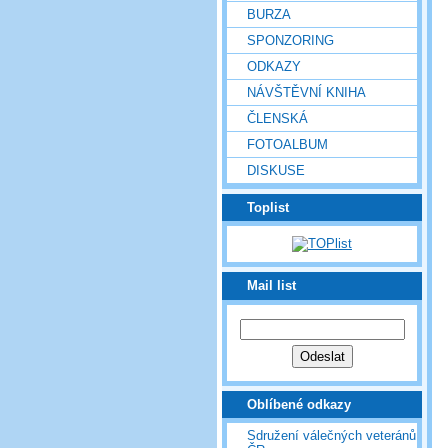
BURZA
SPONZORING
ODKAZY
NÁVŠTĚVNÍ KNIHA
ČLENSKÁ
FOTOALBUM
DISKUSE
Toplist
Mail list
Oblíbené odkazy
Sdružení válečných veteránů