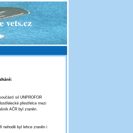
 vets.cz
alkáně:
yl součástí sil UNPROFOR
ostřelecké přestřelce mezi
lušník AČR byl zraněn.
i nehodě byl lehce zraněn i