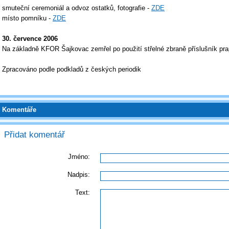
smuteční ceremoniál a odvoz ostatků, fotografie -
ZDE
místo pomníku -
ZDE
30. července 2006
Na základně KFOR Šajkovac zemřel po použití střelné zbraně příslušník pra
Zpracováno podle podkladů z českých periodik
Komentáře
Přidat komentář
Jméno:
Nadpis:
Text: