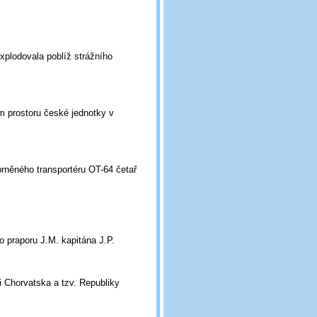
explodovala poblíž strážního
m prostoru české jednotky v
brněného transportéru OT-64 četař
o praporu J.M. kapitána J.P.
 Chorvatska a tzv. Republiky