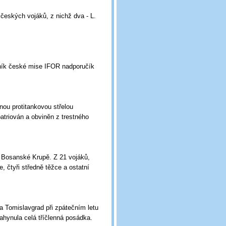
českých vojáků, z nichž dva - L.
šník české mise IFOR nadporučík
nou protitankovou střelou
atriován a obviněn z trestného
v Bosanské Krupě. Z 21 vojáků,
e, čtyři středně těžce a ostatní
a Tomislavgrad při zpátečním letu
ahynula celá tříčlenná posádka.