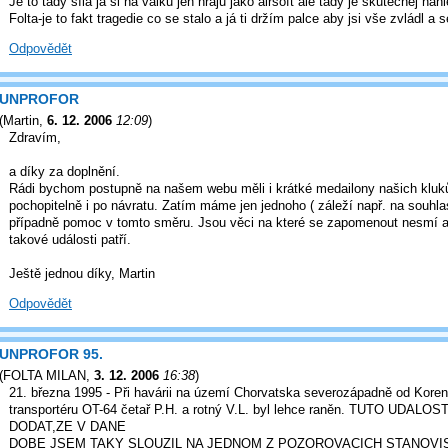
Je to tady síla ja si na válku jen hraju jako airsoft ale tady je skutečnej náh
Folta-je to fakt tragedie co se stalo a já ti držím palce aby jsi vše zvládl a
Odpovědět
UNPROFOR
(
Martin
,
6. 12. 2006
12:09
)
Zdravím,
a díky za doplnění.
Rádi bychom postupně na našem webu měli i krátké medailony našich kluk
pochopitelně i po návratu. Zatím máme jen jednoho ( záleží např. na souhlas
případně pomoc v tomto směru. Jsou věci na které se zapomenout nesmí a 
takové události patří.
Ještě jednou díky, Martin
Odpovědět
UNPROFOR 95.
(
FOLTA MILAN
,
3. 12. 2006
16:38
)
21. března 1995 - Při havárii na území Chorvatska severozápadně od Koren
transportéru OT-64 četař P.H. a rotný V.L. byl lehce raněn. TUTO UD
DODAT,ZE V DANE
DOBE JSEM TAKY SLOUZIL NA JEDNOM Z POZOROVACICH STANOVI