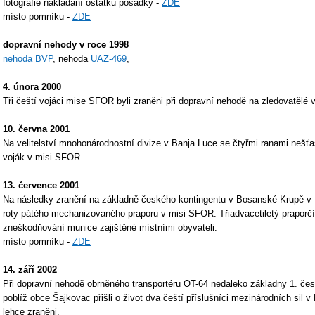
fotografie nakládání ostatků posádky -
ZDE
místo pomníku -
ZDE
dopravní nehody v roce 1998
nehoda BVP
, nehoda
UAZ-469
,
4. února 2000
Tři čeští vojáci mise SFOR byli zraněni při dopravní nehodě na zledovatělé
10. června 2001
Na velitelství mnohonárodnostní divize v Banja Luce se čtyřmi ranami nešťa
voják v misi SFOR.
13. července 2001
Na následky zranění na základně českého kontingentu v Bosanské Krupě v B
roty pátého mechanizovaného praporu v misi SFOR. Třiadvacetiletý praporčí
zneškodňování munice zajištěné místními obyvateli.
místo pomníku -
ZDE
14. září 2002
Při dopravní nehodě obrněného transportéru OT-64 nedaleko základny 1. č
poblíž obce Šajkovac přišli o život dva čeští příslušníci mezinárodních sil v
lehce zraněni.