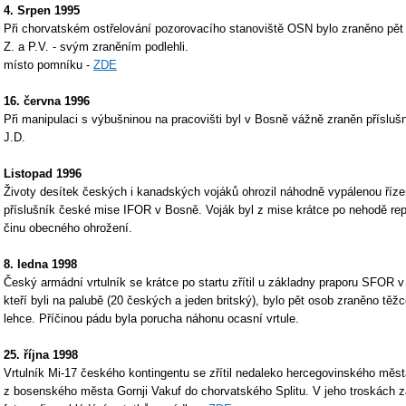
4. Srpen 1995
Při chorvatském ostřelování pozorovacího stanoviště OSN bylo zraněno pět 
Z. a P.V. - svým zraněním podlehli.
místo pomníku -
ZDE
16. června 1996
Při manipulaci s výbušninou na pracovišti byl v Bosně vážně zraněn příslu
J.D.
Listopad 1996
Životy desítek českých i kanadských vojáků ohrozil náhodně vypálenou říze
příslušník české mise IFOR v Bosně. Voják byl z mise krátce po nehodě rep
činu obecného ohrožení.
8. ledna 1998
Český armádní vrtulník se krátce po startu zřítil u základny praporu SFOR 
kteří byli na palubě (20 českých a jeden britský), bylo pět osob zraněno těžc
lehce. Příčinou pádu byla porucha náhonu ocasní vrtule.
25. října 1998
Vrtulník Mi-17 českého kontingentu se zřítil nedaleko hercegovinského měst
z bosenského města Gornji Vakuf do chorvatského Splitu. V jeho troskách z