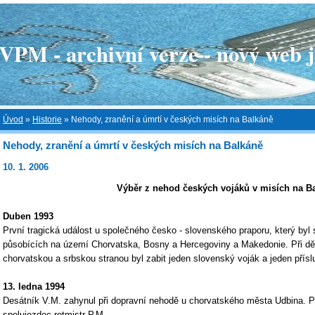
 - archivní verze - nový web je
Úvod
»
Historie
»
Nehody, zranění a úmrtí v českých misích na Balkáně
Nehody, zranění a úmrtí v českých misích na Balkáně
10. 1. 2006
Výběr z nehod českých vojáků v misích na B
Duben 1993
První tragická událost u společného česko - slovenského praporu, který b
působících na území Chorvatska, Bosny a Hercegoviny a Makedonie. Při děl
chorvatskou a srbskou stranou byl zabit jeden slovenský voják a jeden přís
13. ledna 1994
Desátník V.M. zahynul při dopravní nehodě u chorvatského města Udbina. Př
spolujezdec rotmistr P.M.