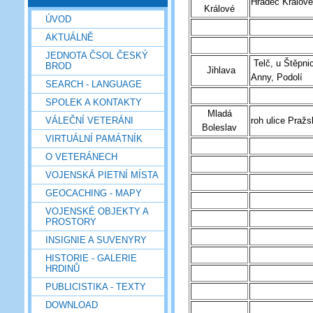
Hradec Králové 
Králové
ÚVOD
AKTUÁLNĚ
JEDNOTA ČSOL ČESKÝ
Telč, u Štěpnic
BROD
Jihlava
Anny, Podolí
SEARCH - LANGUAGE
SPOLEK A KONTAKTY
Mladá
VÁLEČNÍ VETERÁNI
roh ulice Praž
Boleslav
VIRTUÁLNÍ PAMÁTNÍK
O VETERÁNECH
VOJENSKÁ PIETNÍ MÍSTA
GEOCACHING - MAPY
VOJENSKÉ OBJEKTY A
PROSTORY
INSIGNIE A SUVENYRY
HISTORIE - GALERIE
HRDINŮ
PUBLICISTIKA - TEXTY
DOWNLOAD