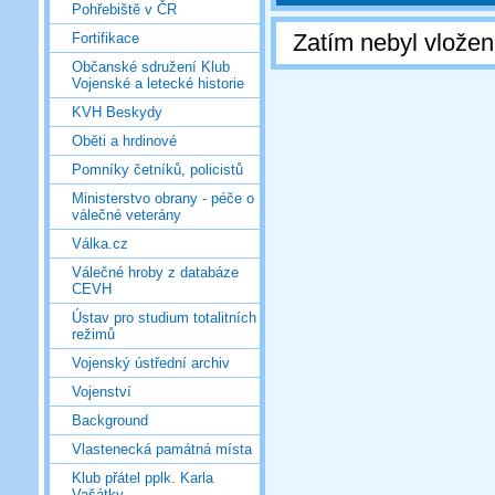
Pohřebiště v ČR
Zatím nebyl vlože
Fortifikace
Občanské sdružení Klub
Vojenské a letecké historie
KVH Beskydy
Oběti a hrdinové
Pomníky četníků, policistů
Ministerstvo obrany - péče o
válečné veterány
Válka.cz
Válečné hroby z databáze
CEVH
Ústav pro studium totalitních
režimů
Vojenský ústřední archiv
Vojenství
Background
Vlastenecká památná místa
Klub přátel pplk. Karla
Vašátky