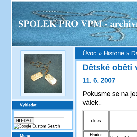
SPOLEK PRO VPM - archivní v
Úvod
»
Historie
»
Dě
Dětské oběti 
11. 6. 2007
Pokusme se na jed
válek..
Vyhledat
okres
Hradec
Menu