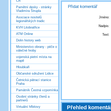
ČR
Přidat komentář
Pamětní desky - stránky
Vladimíra Štrupla
Jméno:
Asociace nositelů
legionářských tradic
Nadpis:
KVH Litobratřice
ATM Online
Text:
Dolin history web
Ministerstvo obrany - péče o
válečné hroby
vojenská pietní místa na
mapě
Hloubkaři
Občanské sdružení Lidice
Četnická pátrací stanice
Praha
Památník Čestná vzpomínka
Osobní stránky členů a
partnerů
Přehled komentá
Virtuální hřbitovy