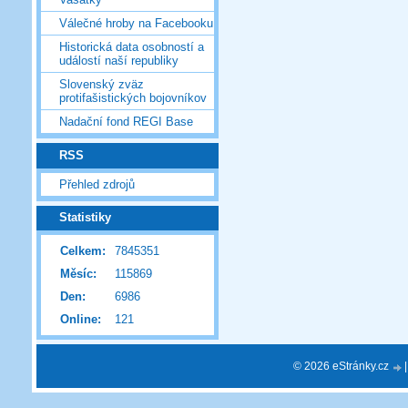
Válečné hroby na Facebooku
Historická data osobností a
událostí naší republiky
Slovenský zväz
protifašistických bojovníkov
Nadační fond REGI Base
RSS
Přehled zdrojů
Statistiky
Celkem:
7845351
Měsíc:
115869
Den:
6986
Online:
121
© 2026 eStránky.cz