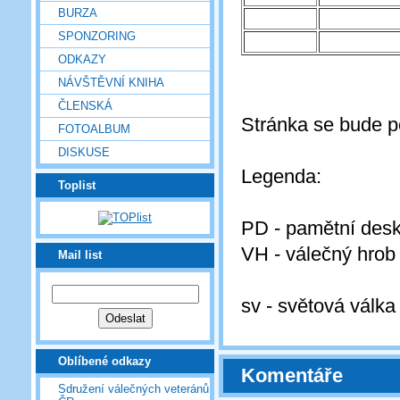
BURZA
SPONZORING
ODKAZY
NÁVŠTĚVNÍ KNIHA
ČLENSKÁ
Stránka se bude p
FOTOALBUM
DISKUSE
Legenda:
Toplist
PD - pamětní des
VH - válečný hrob
Mail list
sv - světová válka
Oblíbené odkazy
Komentáře
Sdružení válečných veteránů