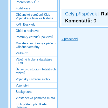
Pohřebiště v ČR
Fortifikace
Celý příspěvek
|
Ru
Občanské sdružení Klub
Vojenské a letecké historie
Komentářů:
0
KVH Beskydy
Oběti a hrdinové
Pomníky četníků, policistů
« předchozí
Ministerstvo obrany - péče o
válečné veterány
Válka.cz
Válečné hroby z databáze
CEVH
Ústav pro studium totalitních
režimů
Vojenský ústřední archiv
Vojenství
Background
Vlastenecká památná místa
Klub přátel pplk. Karla
Vašátky