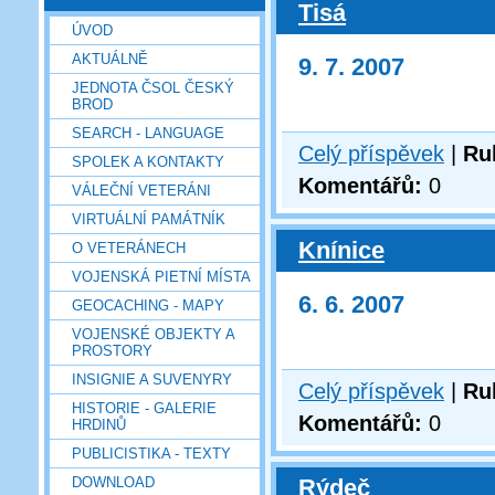
Tisá
ÚVOD
AKTUÁLNĚ
9. 7. 2007
JEDNOTA ČSOL ČESKÝ
BROD
SEARCH - LANGUAGE
Celý příspěvek
|
Ru
SPOLEK A KONTAKTY
Komentářů:
0
VÁLEČNÍ VETERÁNI
VIRTUÁLNÍ PAMÁTNÍK
Knínice
O VETERÁNECH
VOJENSKÁ PIETNÍ MÍSTA
6. 6. 2007
GEOCACHING - MAPY
VOJENSKÉ OBJEKTY A
PROSTORY
INSIGNIE A SUVENYRY
Celý příspěvek
|
Ru
HISTORIE - GALERIE
Komentářů:
0
HRDINŮ
PUBLICISTIKA - TEXTY
DOWNLOAD
Rýdeč