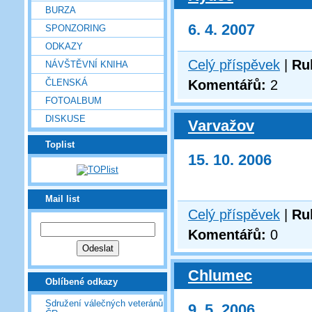
BURZA
6. 4. 2007
SPONZORING
ODKAZY
Celý příspěvek
|
Ru
NÁVŠTĚVNÍ KNIHA
ČLENSKÁ
Komentářů:
2
FOTOALBUM
DISKUSE
Varvažov
Toplist
15. 10. 2006
Mail list
Celý příspěvek
|
Ru
Komentářů:
0
Chlumec
Oblíbené odkazy
Sdružení válečných veteránů
9. 5. 2006