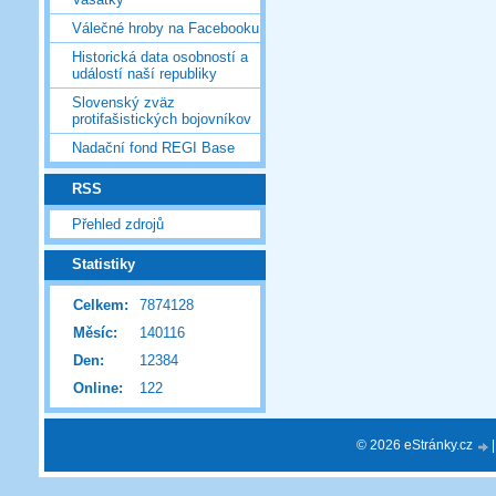
Válečné hroby na Facebooku
Historická data osobností a
událostí naší republiky
Slovenský zväz
protifašistických bojovníkov
Nadační fond REGI Base
RSS
Přehled zdrojů
Statistiky
Celkem:
7874128
Měsíc:
140116
Den:
12384
Online:
122
© 2026 eStránky.cz