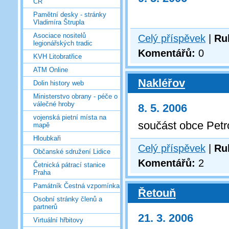
ČR
Pamětní desky - stránky
Vladimíra Štrupla
Asociace nositelů
Celý příspěvek
|
Ru
legionářských tradic
Komentářů:
0
KVH Litobratřice
ATM Online
Nakléřov
Dolin history web
Ministerstvo obrany - péče o
válečné hroby
8. 5. 2006
vojenská pietní místa na
součást obce Petr
mapě
Hloubkaři
Celý příspěvek
|
Ru
Občanské sdružení Lidice
Komentářů:
2
Četnická pátrací stanice
Praha
Památník Čestná vzpomínka
Řetouň
Osobní stránky členů a
partnerů
21. 3. 2006
Virtuální hřbitovy