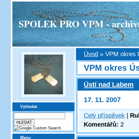
SPOLEK PRO VPM - archivní v
Úvod
»
VPM okres 
VPM okres Ús
Ústí nad Labem
17. 11. 2007
Vyhledat
Celý příspěvek
|
Ru
Komentářů:
2
Menu