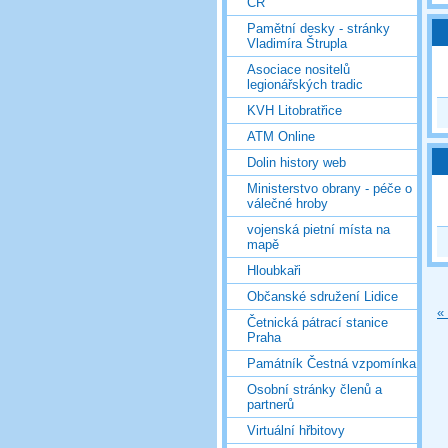
ČR
Pamětní desky - stránky
Vladimíra Štrupla
Asociace nositelů
legionářských tradic
KVH Litobratřice
ATM Online
Dolin history web
Ministerstvo obrany - péče o
válečné hroby
vojenská pietní místa na
mapě
Hloubkaři
Občanské sdružení Lidice
«
Četnická pátrací stanice
Praha
Památník Čestná vzpomínka
Osobní stránky členů a
partnerů
Virtuální hřbitovy