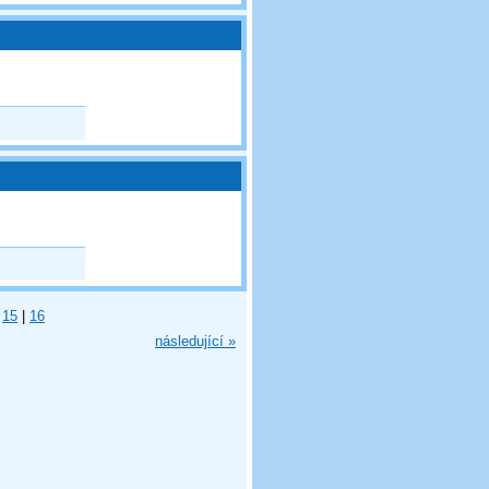
15
|
16
následující »