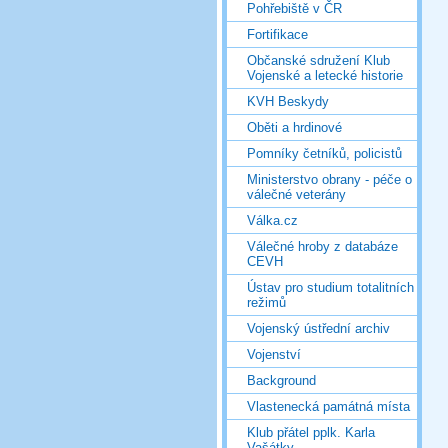
Pohřebiště v ČR
Fortifikace
Občanské sdružení Klub
Vojenské a letecké historie
KVH Beskydy
Oběti a hrdinové
Pomníky četníků, policistů
Ministerstvo obrany - péče o
válečné veterány
Válka.cz
Válečné hroby z databáze
CEVH
Ústav pro studium totalitních
režimů
Vojenský ústřední archiv
Vojenství
Background
Vlastenecká památná místa
Klub přátel pplk. Karla
Vašátky