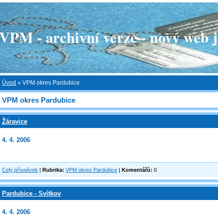
 - archivní verze - nový web je
Úvod
»
VPM okres Pardubice
VPM okres Pardubice
Žáravice
4. 4. 2006
Celý příspěvek
|
Rubrika:
VPM okres Pardubice
|
Komentářů:
0
Pardubice - Svítkov
4. 4. 2006