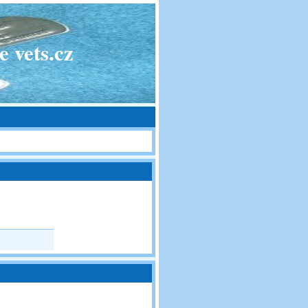
 vets.cz