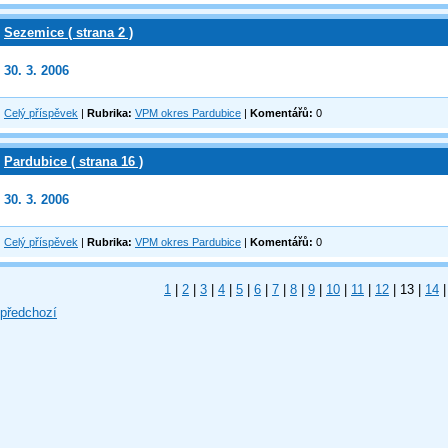
Sezemice ( strana 2 )
30. 3. 2006
Celý příspěvek
|
Rubrika:
VPM okres Pardubice
|
Komentářů:
0
Pardubice ( strana 16 )
30. 3. 2006
Celý příspěvek
|
Rubrika:
VPM okres Pardubice
|
Komentářů:
0
1
|
2
|
3
|
4
|
5
|
6
|
7
|
8
|
9
|
10
|
11
|
12
|
13
|
14
|
 předchozí