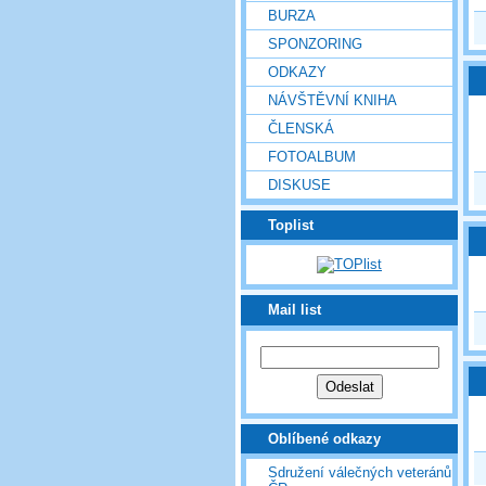
BURZA
SPONZORING
ODKAZY
NÁVŠTĚVNÍ KNIHA
ČLENSKÁ
FOTOALBUM
DISKUSE
Toplist
Mail list
Oblíbené odkazy
Sdružení válečných veteránů