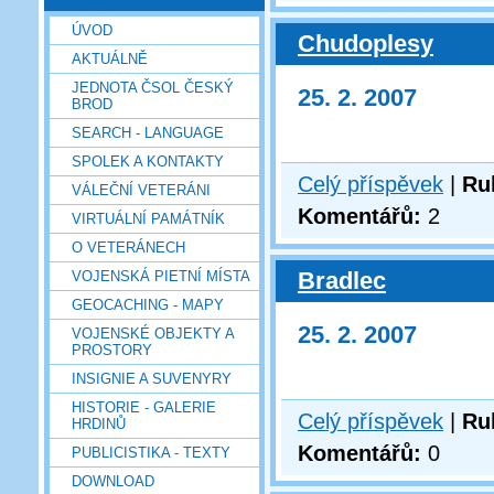
ÚVOD
Chudoplesy
AKTUÁLNĚ
JEDNOTA ČSOL ČESKÝ
25. 2. 2007
BROD
SEARCH - LANGUAGE
SPOLEK A KONTAKTY
Celý příspěvek
|
Ru
VÁLEČNÍ VETERÁNI
Komentářů:
2
VIRTUÁLNÍ PAMÁTNÍK
O VETERÁNECH
Bradlec
VOJENSKÁ PIETNÍ MÍSTA
GEOCACHING - MAPY
25. 2. 2007
VOJENSKÉ OBJEKTY A
PROSTORY
INSIGNIE A SUVENYRY
HISTORIE - GALERIE
Celý příspěvek
|
Ru
HRDINŮ
Komentářů:
0
PUBLICISTIKA - TEXTY
DOWNLOAD