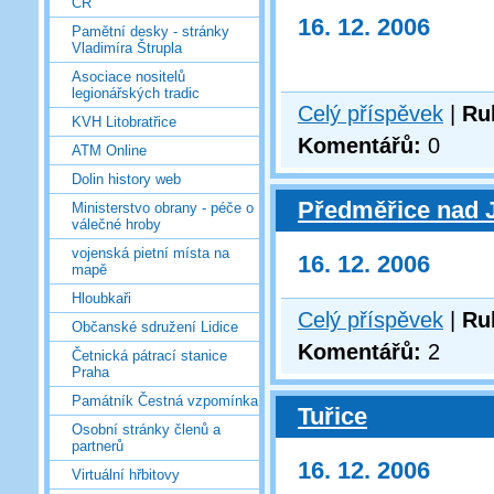
ČR
16. 12. 2006
Pamětní desky - stránky
Vladimíra Štrupla
Asociace nositelů
legionářských tradic
Celý příspěvek
|
Ru
KVH Litobratřice
Komentářů:
0
ATM Online
Dolin history web
Předměřice nad 
Ministerstvo obrany - péče o
válečné hroby
vojenská pietní místa na
16. 12. 2006
mapě
Hloubkaři
Celý příspěvek
|
Ru
Občanské sdružení Lidice
Komentářů:
2
Četnická pátrací stanice
Praha
Památník Čestná vzpomínka
Tuřice
Osobní stránky členů a
partnerů
16. 12. 2006
Virtuální hřbitovy