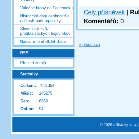
Válečné hroby na Facebooku
Celý příspěvek
|
Ru
Historická data osobností a
Komentářů:
0
událostí naší republiky
Slovenský zväz
protifašistických bojovníkov
Nadační fond REGI Base
« předchozí
RSS
Přehled zdrojů
Statistiky
Celkem:
7881354
Měsíc:
145275
Den:
6859
Online:
94
© 2026 eStránky.cz