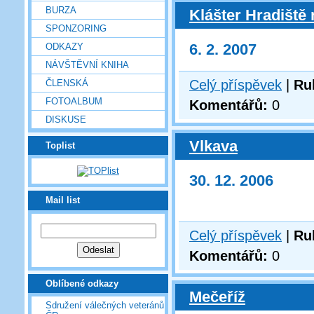
BURZA
Klášter Hradiště 
SPONZORING
6. 2. 2007
ODKAZY
NÁVŠTĚVNÍ KNIHA
Celý příspěvek
|
Ru
ČLENSKÁ
FOTOALBUM
Komentářů:
0
DISKUSE
Vlkava
Toplist
30. 12. 2006
Mail list
Celý příspěvek
|
Ru
Komentářů:
0
Oblíbené odkazy
Mečeříž
Sdružení válečných veteránů