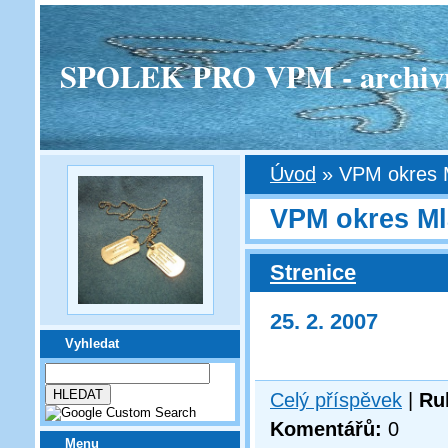
SPOLEK PRO VPM - archivní v
Úvod
»
VPM okres 
VPM okres Ml
Strenice
25. 2. 2007
Vyhledat
Celý příspěvek
|
Ru
Komentářů:
0
Menu