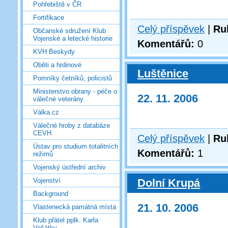
Pohřebiště v ČR
Fortifikace
Celý příspěvek
|
Ru
Občanské sdružení Klub
Vojenské a letecké historie
Komentářů:
0
KVH Beskydy
Oběti a hrdinové
Luštěnice
Pomníky četníků, policistů
Ministerstvo obrany - péče o
22. 11. 2006
válečné veterány
Válka.cz
Válečné hroby z databáze
CEVH
Celý příspěvek
|
Ru
Ústav pro studium totalitních
Komentářů:
1
režimů
Vojenský ústřední archiv
Dolní Krupá
Vojenství
Background
21. 10. 2006
Vlastenecká památná místa
Klub přátel pplk. Karla
Vašátky